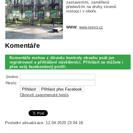
zastaveními, zaměřená
především na druhy stromů
rostoucí v oboře.
WWW:
www.lesycr.cz
Komentáře
Komentáře mohou z důvodu kontroly obsahu psát jen
registrovaní a přihlášení návštěvníci. Přihlásit se můžete i
přes svůj facebookový profil:
Jméno:
Heslo:
Obnovit zapomenuté heslo
Poslední aktualizace: 12.04.2020 23:04:18