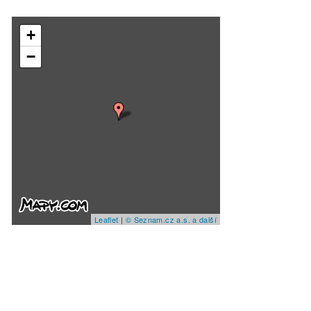
+
−
Leaflet
|
© Seznam.cz a.s. a další