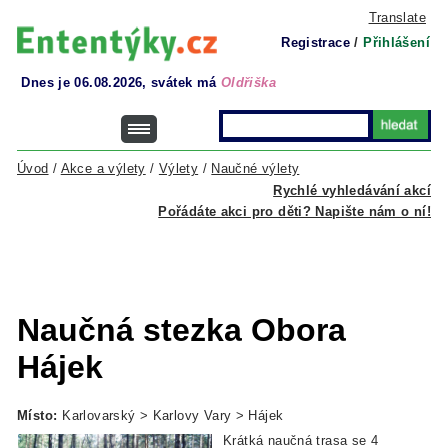
Translate
Registrace
/
Přihlášení
Dnes je 06.08.2026, svátek má
Oldřiška
Úvod
/
Akce a výlety
/
Výlety
/
Naučné výlety
Rychlé vyhledávání akcí
Pořádáte akci pro děti? Napište nám o ní!
Naučná stezka Obora
Hájek
Místo:
Karlovarský > Karlovy Vary > Hájek
Krátká naučná trasa se 4