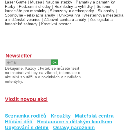
Laser Game
|
Muzea
|
Naučné stezky
|
Památky a památníky
|
Parky
|
Podzemní chodby
|
Rozhledny a vyhlídky
|
Sdílené
kanceláře pro maminky
|
Skanzeny a archeoparky
|
Skiareály
|
Sportovně - relaxační areály
|
Úniková hra
|
Westernová městečka
a indiánské vesnice
|
Zábavní centra a areály
|
Zoologické a
botanické zahrady
|
Kreativní prostor
Newsletter
Děkujeme. Každý čtvrtek se můžete těšit
na inspirativní tipy na víkend, informace o
aktuální soutěži a o novinkách v rubrikách
ententýky.
Vložit novou akci
Seznamka rodičů
Kroužky
Mateřská centra
Hlídání dětí
Restaurace s dětským koutkem
Ubytování s dětmi
Oslavy narozenin