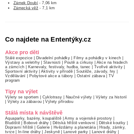
Zámek Doubí
- 7,06 km
Zámecká věž
- 7,1 km
Co najdete na Ententýky.cz
Akce pro děti
Stálé expozice
|
Divadelní pohádky
|
Filmy a pohádky v kinech
|
Výstavy a veletrhy
|
Slavnosti
|
Poutě a cirkusy
|
Akce na hradech
a zámcích
|
Karnevaly, festivaly, hudba, tanec
|
Tvořivé aktivity
|
Sportovní aktivity
|
Aktivity v přírodě
|
Soutěže, závody, hry
|
Vzdělávání
|
Pobytové akce a tábory
|
Ostatní zábava
|
TV
program
Tipy na výlet
Výlety se sportem
|
Cyklotrasy
|
Naučné výlety
|
Výlety za historií
|
Výlety za zábavou
|
Výlety přírodou
Stálá místa k návštěvě
Aquaparky, bazény, koupaliště
|
Army a vojenské prostory
|
Bludiště
|
Bobové dráhy
|
Dětská hřiště venkovní
|
Dětské koutky
|
Dopravní hřiště
|
Galerie
|
Hvězdárny a planetária
|
Hrady, zámky,
tvrze
|
In-line dráhy
|
Jeskyně
|
Lanové parky
|
Lanové dráhy
|