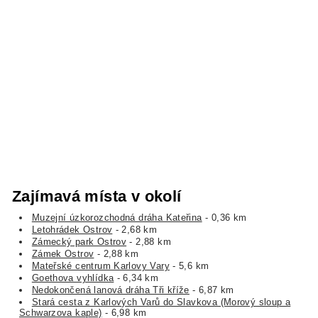
Zajímavá místa v okolí
Muzejní úzkorozchodná dráha Kateřina
- 0,36 km
Letohrádek Ostrov
- 2,68 km
Zámecký park Ostrov
- 2,88 km
Zámek Ostrov
- 2,88 km
Mateřské centrum Karlovy Vary
- 5,6 km
Goethova vyhlídka
- 6,34 km
Nedokončená lanová dráha Tři kříže
- 6,87 km
Stará cesta z Karlových Varů do Slavkova (Morový sloup a
Schwarzova kaple)
- 6,98 km