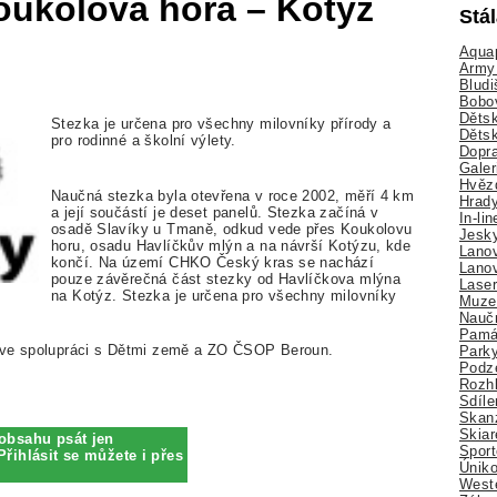
oukolova hora – Kotýz
Stá
Aquap
Army 
Bludi
Bobo
Dětsk
Stezka je určena pro všechny milovníky přírody a
Děts
pro rodinné a školní výlety.
Dopra
Galer
Hvězd
Naučná stezka byla otevřena v roce 2002, měří 4 km
Hrady
a její součástí je deset panelů. Stezka začíná v
In-li
osadě Slavíky u Tmaně, odkud vede přes Koukolovu
Jesk
horu, osadu Havlíčkův mlýn a na návrší Kotýzu, kde
Lano
končí. Na území CHKO Český kras se nachází
Lano
pouze závěrečná část stezky od Havlíčkova mlýna
Lase
na Kotýz. Stezka je určena pro všechny milovníky
Muze
Nauč
Pamá
y ve spolupráci s Dětmi země a ZO ČSOP Beroun.
Park
Podz
Rozhl
Sdíle
Skan
Skiar
obsahu psát jen
Sport
Přihlásit se můžete i přes
Úniko
Weste