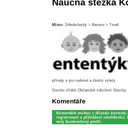
Naučná stezka K
Místo:
Středočeský > Beroun > Tmaň
přírody a pro rodinné a školní výlety.
Stezku zřídilo Občanské sdružení Slavík
Komentáře
Komentáře mohou z důvodu kontroly 
registrovaní a přihlášení návštěvníci. 
svůj facebookový profil: