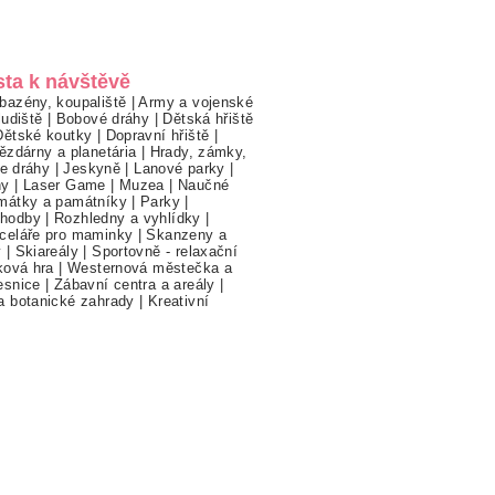
sta k návštěvě
bazény, koupaliště
|
Army a vojenské
ludiště
|
Bobové dráhy
|
Dětská hřiště
Dětské koutky
|
Dopravní hřiště
|
ězdárny a planetária
|
Hrady, zámky,
ne dráhy
|
Jeskyně
|
Lanové parky
|
hy
|
Laser Game
|
Muzea
|
Naučné
mátky a památníky
|
Parky
|
hodby
|
Rozhledny a vyhlídky
|
celáře pro maminky
|
Skanzeny a
y
|
Skiareály
|
Sportovně - relaxační
ková hra
|
Westernová městečka a
esnice
|
Zábavní centra a areály
|
a botanické zahrady
|
Kreativní