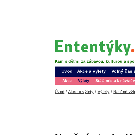
Kam s dětmi za zábavou, kulturou a spo
Úvod
Akce a výlety
Volný čas 
Akce
Výlety
Stálá místa k návště
Úvod
/
Akce a výlety
/
Výlety
/
Naučné výl