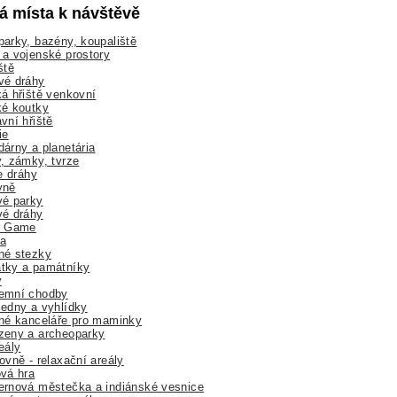
lá místa k návštěvě
arky, bazény, koupaliště
a vojenské prostory
ště
vé dráhy
á hřiště venkovní
ké koutky
vní hřiště
ie
árny a planetária
, zámky, tvrze
ne dráhy
yně
vé parky
vé dráhy
r Game
a
né stezky
tky a památníky
y
emní chodby
edny a vyhlídky
né kanceláře pro maminky
zeny a archeoparky
eály
ovně - relaxační areály
vá hra
rnová městečka a indiánské vesnice