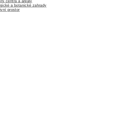
ní centra a areály
gické a botanické zahrady
ivní prostor