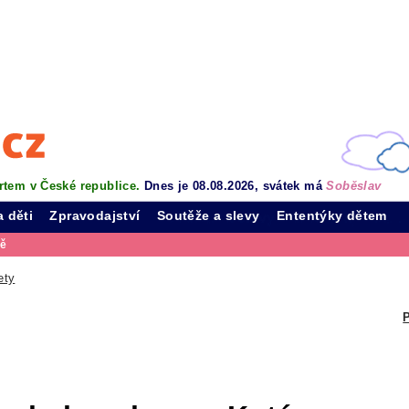
rtem v České republice.
Dnes je 08.08.2026, svátek má
Soběslav
a děti
Zpravodajství
Soutěže a slevy
Ententýky dětem
vě
ety
P