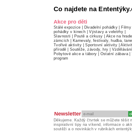
Co najdete na Ententýky.
Akce pro děti
Stálé expozice
|
Divadelní pohádky
|
Filmy
pohádky v kinech
|
Výstavy a veletrhy
|
Slavnosti
|
Poutě a cirkusy
|
Akce na hrade
zámcích
|
Karnevaly, festivaly, hudba, tan
Tvořivé aktivity
|
Sportovní aktivity
|
Aktivi
přírodě
|
Soutěže, závody, hry
|
Vzděláván
Pobytové akce a tábory
|
Ostatní zábava
|
program
Newsletter
Děkujeme. Každý čtvrtek se můžete těšit 
inspirativní tipy na víkend, informace o akt
soutěži a o novinkách v rubrikách ententýk