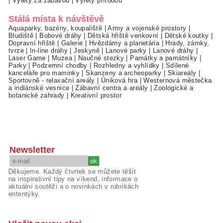
|
Výlety za zábavou
|
Výlety přírodou
Stálá místa k návštěvě
Aquaparky, bazény, koupaliště
|
Army a vojenské prostory
|
Bludiště
|
Bobové dráhy
|
Dětská hřiště venkovní
|
Dětské koutky
|
Dopravní hřiště
|
Galerie
|
Hvězdárny a planetária
|
Hrady, zámky,
tvrze
|
In-line dráhy
|
Jeskyně
|
Lanové parky
|
Lanové dráhy
|
Laser Game
|
Muzea
|
Naučné stezky
|
Památky a památníky
|
Parky
|
Podzemní chodby
|
Rozhledny a vyhlídky
|
Sdílené
kanceláře pro maminky
|
Skanzeny a archeoparky
|
Skiareály
|
Sportovně - relaxační areály
|
Úniková hra
|
Westernová městečka
a indiánské vesnice
|
Zábavní centra a areály
|
Zoologické a
botanické zahrady
|
Kreativní prostor
Newsletter
Děkujeme. Každý čtvrtek se můžete těšit
na inspirativní tipy na víkend, informace o
aktuální soutěži a o novinkách v rubrikách
ententýky.