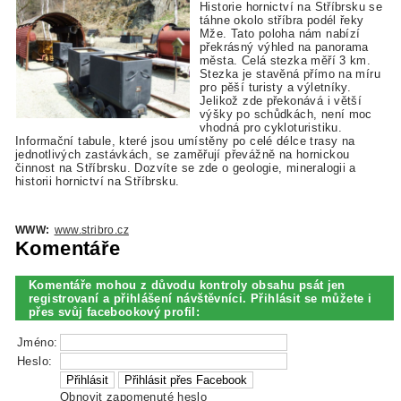
Historie hornictví na Stříbrsku se
táhne okolo stříbra podél řeky
Mže. Tato poloha nám nabízí
překrásný výhled na panorama
města. Celá stezka měří 3 km.
Stezka je stavěná přímo na míru
pro pěší turisty a výletníky.
Jelikož zde překonává i větší
výšky po schůdkách, není moc
vhodná pro cykloturistiku.
Informační tabule, které jsou umístěny po celé délce trasy na
jednotlivých zastávkách, se zaměřují převážně na hornickou
činnost na Stříbrsku. Dozvíte se zde o geologie, mineralogii a
historii hornictví na Stříbrsku.
WWW:
www.stribro.cz
Komentáře
Komentáře mohou z důvodu kontroly obsahu psát jen
registrovaní a přihlášení návštěvníci. Přihlásit se můžete i
přes svůj facebookový profil:
Jméno:
Heslo:
Obnovit zapomenuté heslo