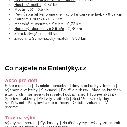
Husitská bašta
- 0,57 km
Mostní věž
- 0,57 km
Pevnůstka lehkého opevnění č. 54 u Červené lávky
- 0,57 km
Koubkova branka
- 0,61 km
Městské muzeum ve Stříbře
- 0,73 km
Hornický skanzen ve Stříbře
- 2,78 km
Zámek Svojšín
- 8,48 km
Zřícenina Sviňomazský hrádek
- 9,93 km
Co najdete na Ententýky.cz
Akce pro děti
Stálé expozice
|
Divadelní pohádky
|
Filmy a pohádky v kinech
|
Výstavy a veletrhy
|
Slavnosti
|
Poutě a cirkusy
|
Akce na hradech
a zámcích
|
Karnevaly, festivaly, hudba, tanec
|
Tvořivé aktivity
|
Sportovní aktivity
|
Aktivity v přírodě
|
Soutěže, závody, hry
|
Vzdělávání
|
Pobytové akce a tábory
|
Ostatní zábava
|
TV
program
Tipy na výlet
Výlety se sportem
|
Cyklotrasy
|
Naučné výlety
|
Výlety za historií