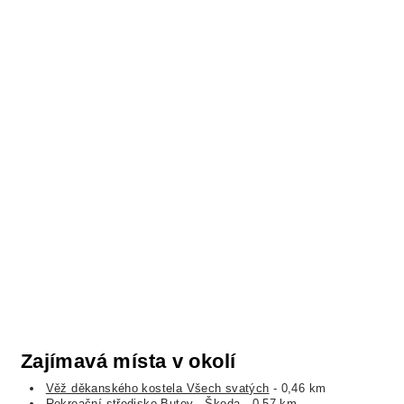
Zajímavá místa v okolí
Věž děkanského kostela Všech svatých
- 0,46 km
Rekreační středisko Butov - Škoda
- 0,57 km