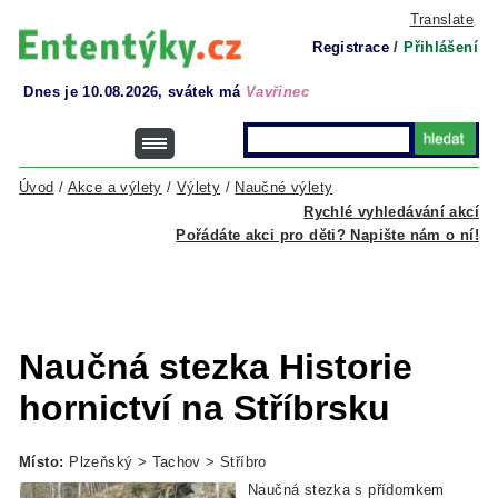
Translate
Registrace
/
Přihlášení
Dnes je 10.08.2026, svátek má
Vavřinec
Úvod
/
Akce a výlety
/
Výlety
/
Naučné výlety
Rychlé vyhledávání akcí
Pořádáte akci pro děti? Napište nám o ní!
Naučná stezka Historie
hornictví na Stříbrsku
Místo:
Plzeňský > Tachov > Stříbro
Naučná stezka s přídomkem