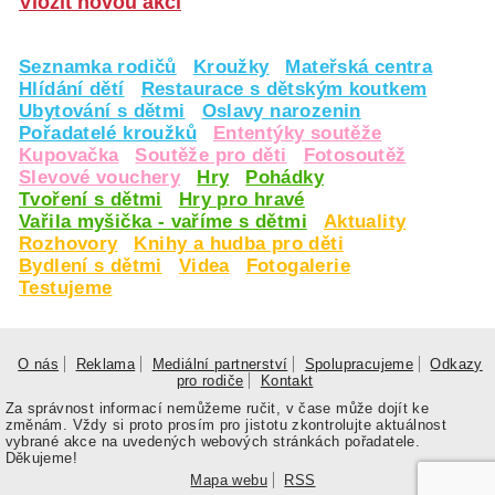
Vložit novou akci
Seznamka rodičů
Kroužky
Mateřská centra
Hlídání dětí
Restaurace s dětským koutkem
Ubytování s dětmi
Oslavy narozenin
Pořadatelé kroužků
Ententýky soutěže
Kupovačka
Soutěže pro děti
Fotosoutěž
Slevové vouchery
Hry
Pohádky
Tvoření s dětmi
Hry pro hravé
Vařila myšička - vaříme s dětmi
Aktuality
Rozhovory
Knihy a hudba pro děti
Bydlení s dětmi
Videa
Fotogalerie
Testujeme
O nás
Reklama
Mediální partnerství
Spolupracujeme
Odkazy
pro rodiče
Kontakt
Za správnost informací nemůžeme ručit, v čase může dojít ke
změnám. Vždy si proto prosím pro jistotu zkontrolujte aktuálnost
vybrané akce na uvedených webových stránkách pořadatele.
Děkujeme!
Mapa webu
RSS