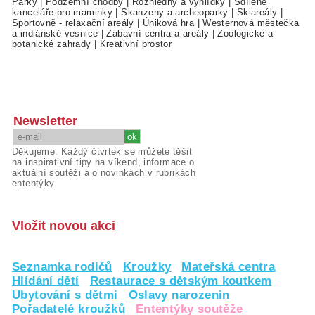
Parky
|
Podzemní chodby
|
Rozhledny a vyhlídky
|
Sdílené
kanceláře pro maminky
|
Skanzeny a archeoparky
|
Skiareály
|
Sportovně - relaxační areály
|
Úniková hra
|
Westernová městečka
a indiánské vesnice
|
Zábavní centra a areály
|
Zoologické a
botanické zahrady
|
Kreativní prostor
Newsletter
Děkujeme. Každý čtvrtek se můžete těšit
na inspirativní tipy na víkend, informace o
aktuální soutěži a o novinkách v rubrikách
ententýky.
Vložit novou akci
Seznamka rodičů
Kroužky
Mateřská centra
Hlídání dětí
Restaurace s dětským koutkem
Ubytování s dětmi
Oslavy narozenin
Pořadatelé kroužků
Ententýky soutěže