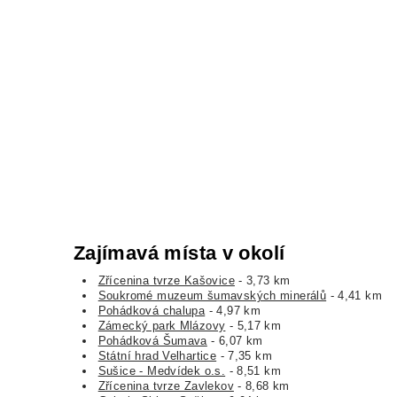
Zajímavá místa v okolí
Zřícenina tvrze Kašovice
- 3,73 km
Soukromé muzeum šumavských minerálů
- 4,41 km
Pohádková chalupa
- 4,97 km
Zámecký park Mlázovy
- 5,17 km
Pohádková Šumava
- 6,07 km
Státní hrad Velhartice
- 7,35 km
Sušice - Medvídek o.s.
- 8,51 km
Zřícenina tvrze Zavlekov
- 8,68 km