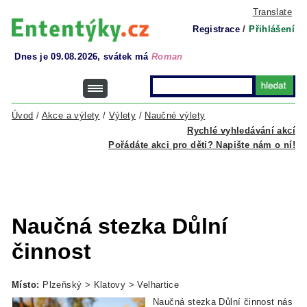
Translate
Registrace
/
Přihlášení
Dnes je 09.08.2026, svátek má
Roman
Úvod
/
Akce a výlety
/
Výlety
/
Naučné výlety
Rychlé vyhledávání akcí
Pořádáte akci pro děti? Napište nám o ní!
Naučná stezka Důlní
činnost
Místo:
Plzeňský > Klatovy > Velhartice
Naučná stezka Důlní činnost nás