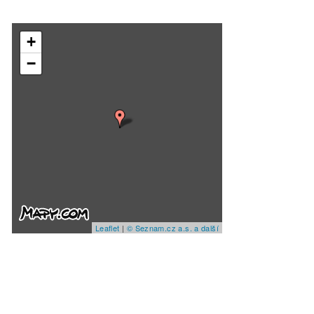
+
−
Leaflet
|
© Seznam.cz a.s. a další