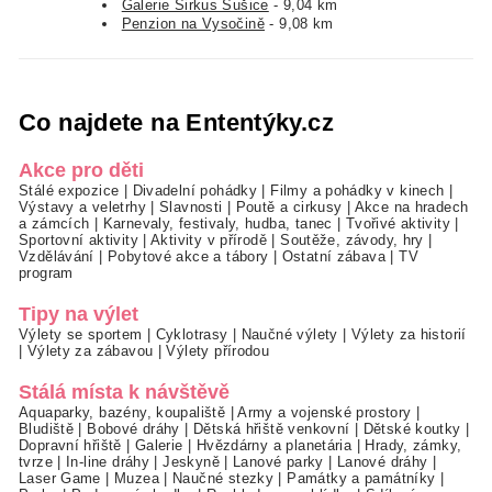
Galerie Sirkus Sušice
- 9,04 km
Penzion na Vysočině
- 9,08 km
Co najdete na Ententýky.cz
Akce pro děti
Stálé expozice
|
Divadelní pohádky
|
Filmy a pohádky v kinech
|
Výstavy a veletrhy
|
Slavnosti
|
Poutě a cirkusy
|
Akce na hradech
a zámcích
|
Karnevaly, festivaly, hudba, tanec
|
Tvořivé aktivity
|
Sportovní aktivity
|
Aktivity v přírodě
|
Soutěže, závody, hry
|
Vzdělávání
|
Pobytové akce a tábory
|
Ostatní zábava
|
TV
program
Tipy na výlet
Výlety se sportem
|
Cyklotrasy
|
Naučné výlety
|
Výlety za historií
|
Výlety za zábavou
|
Výlety přírodou
Stálá místa k návštěvě
Aquaparky, bazény, koupaliště
|
Army a vojenské prostory
|
Bludiště
|
Bobové dráhy
|
Dětská hřiště venkovní
|
Dětské koutky
|
Dopravní hřiště
|
Galerie
|
Hvězdárny a planetária
|
Hrady, zámky,
tvrze
|
In-line dráhy
|
Jeskyně
|
Lanové parky
|
Lanové dráhy
|
Laser Game
|
Muzea
|
Naučné stezky
|
Památky a památníky
|