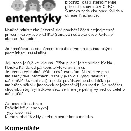
prochází částí stejnojmenné
přírodní rezervace v CHKO
Šumava nedaleko obce Kvilda v
okrese Prachatice.
Naučná ministezka Jezerní slať prochází částí stejnojmenné
přírodní rezervace v CHKO Šumava nedaleko obce Kvilda v
okrese Prachatice.
Je zaměřena na seznámení s rostlinstvem a s klimatickými
podmínkami rašeliniště.
Její trasa je 0,2 km dlouhá. Přístup k ní je ze silnice Kvilda -
Horská Kvilda od parkoviště vlevo při silnici.
Je určena výhradně pěším návštěvníkům. Na stezce jsou
umístěny dva informační panely (vznik a vývoj rašelinišť,
rašeliniště Jezerní slať) a podél poválkového chodníčku je
umístěno několik jmenovek nejvýznačnějších rostlin. Na počátku
chodníku stojí vyhlídková věž, ze které je pěkný výhled do celého
rašeliniště.
Zajímavosti na trase:
Rašeliniště a jeho vývoj
Typy rašelinišť
Klima v okolí Kvildy a jeho hlavní charakteristiky
Komentáře