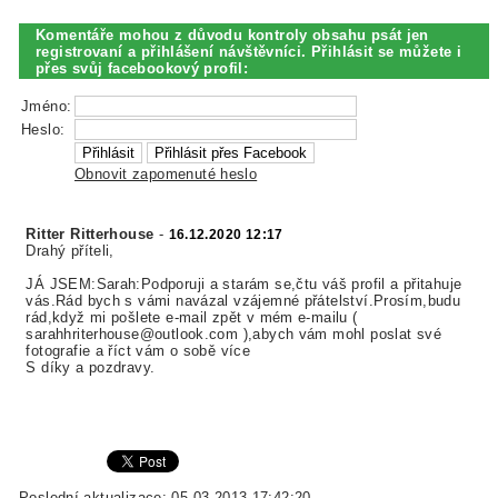
Komentáře mohou z důvodu kontroly obsahu psát jen
registrovaní a přihlášení návštěvníci. Přihlásit se můžete i
přes svůj facebookový profil:
Jméno:
Heslo:
Obnovit zapomenuté heslo
Ritter Ritterhouse
-
16.12.2020 12:17
Drahý příteli,
JÁ JSEM:Sarah:Podporuji a starám se,čtu váš profil a přitahuje
vás.Rád bych s vámi navázal vzájemné přátelství.Prosím,budu
rád,když mi pošlete e-mail zpět v mém e-mailu (
sarahhriterhouse@outlook.com ),abych vám mohl poslat své
fotografie a říct vám o sobě více
S díky a pozdravy.
Poslední aktualizace: 05.03.2013 17:42:20