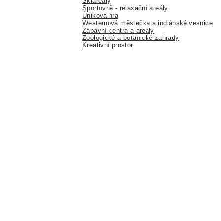
Skiareály
Sportovně - relaxační areály
Úniková hra
Westernová městečka a indiánské vesnice
Zábavní centra a areály
Zoologické a botanické zahrady
Kreativní prostor