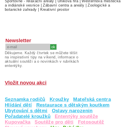
Sportovně - relaxační areály
|
Úniková hra
|
Westernová městečka
a indiánské vesnice
|
Zábavní centra a areály
|
Zoologické a
botanické zahrady
|
Kreativní prostor
Newsletter
Děkujeme. Každý čtvrtek se můžete těšit
na inspirativní tipy na víkend, informace o
aktuální soutěži a o novinkách v rubrikách
ententýky.
Vložit novou akci
Seznamka rodičů
Kroužky
Mateřská centra
Hlídání dětí
Restaurace s dětským koutkem
Ubytování s dětmi
Oslavy narozenin
Pořadatelé kroužků
Ententýky soutěže
Kupovačka
Soutěže pro děti
Fotosoutěž