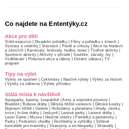
Co najdete na Ententýky.cz
Akce pro děti
Stálé expozice
|
Divadelní pohádky
|
Filmy a pohádky v kinech
|
Výstavy a veletrhy
|
Slavnosti
|
Poutě a cirkusy
|
Akce na hradech
a zámcích
|
Karnevaly, festivaly, hudba, tanec
|
Tvořivé aktivity
|
Sportovní aktivity
|
Aktivity v přírodě
|
Soutěže, závody, hry
|
Vzdělávání
|
Pobytové akce a tábory
|
Ostatní zábava
|
TV
program
Tipy na výlet
Výlety se sportem
|
Cyklotrasy
|
Naučné výlety
|
Výlety za historií
|
Výlety za zábavou
|
Výlety přírodou
Stálá místa k návštěvě
Aquaparky, bazény, koupaliště
|
Army a vojenské prostory
|
Bludiště
|
Bobové dráhy
|
Dětská hřiště venkovní
|
Dětské koutky
|
Dopravní hřiště
|
Galerie
|
Hvězdárny a planetária
|
Hrady, zámky,
tvrze
|
In-line dráhy
|
Jeskyně
|
Lanové parky
|
Lanové dráhy
|
Laser Game
|
Muzea
|
Naučné stezky
|
Památky a památníky
|
Parky
|
Podzemní chodby
|
Rozhledny a vyhlídky
|
Sdílené
kanceláře pro maminky
|
Skanzeny a archeoparky
|
Skiareály
|