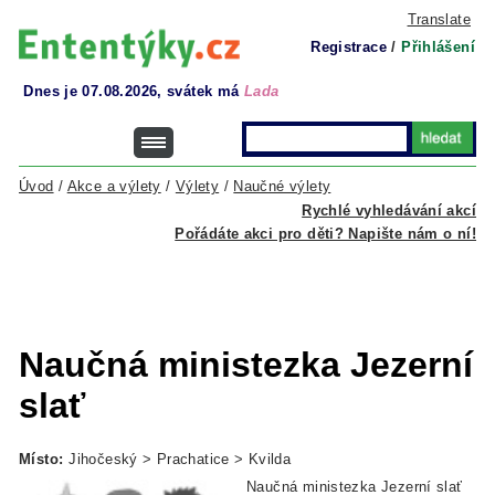
Translate
Registrace
/
Přihlášení
Dnes je 07.08.2026, svátek má
Lada
Úvod
/
Akce a výlety
/
Výlety
/
Naučné výlety
Rychlé vyhledávání akcí
Pořádáte akci pro děti? Napište nám o ní!
Naučná ministezka Jezerní
slať
Místo:
Jihočeský > Prachatice > Kvilda
Naučná ministezka Jezerní slať