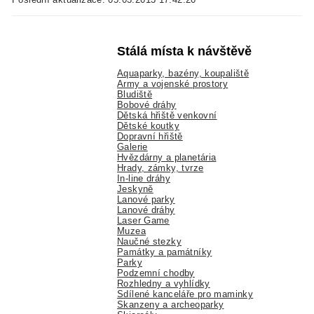
Stálá místa k návštěvě
Aquaparky, bazény, koupaliště
Army a vojenské prostory
Bludiště
Bobové dráhy
Dětská hřiště venkovní
Dětské koutky
Dopravní hřiště
Galerie
Hvězdárny a planetária
Hrady, zámky, tvrze
In-line dráhy
Jeskyně
Lanové parky
Lanové dráhy
Laser Game
Muzea
Naučné stezky
Památky a památníky
Parky
Podzemní chodby
Rozhledny a vyhlídky
Sdílené kanceláře pro maminky
Skanzeny a archeoparky