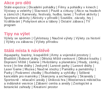
Akce pro děti
Stálé expozice
|
Divadelní pohádky
|
Filmy a pohádky v kinech
|
Výstavy a veletrhy
|
Slavnosti
|
Poutě a cirkusy
|
Akce na hradech
a zámcích
|
Karnevaly, festivaly, hudba, tanec
|
Tvořivé aktivity
|
Sportovní aktivity
|
Aktivity v přírodě
|
Soutěže, závody, hry
|
Vzdělávání
|
Pobytové akce a tábory
|
Ostatní zábava
|
TV
program
Tipy na výlet
Výlety se sportem
|
Cyklotrasy
|
Naučné výlety
|
Výlety za historií
|
Výlety za zábavou
|
Výlety přírodou
Stálá místa k návštěvě
Aquaparky, bazény, koupaliště
|
Army a vojenské prostory
|
Bludiště
|
Bobové dráhy
|
Dětská hřiště venkovní
|
Dětské koutky
|
Dopravní hřiště
|
Galerie
|
Hvězdárny a planetária
|
Hrady, zámky,
tvrze
|
In-line dráhy
|
Jeskyně
|
Lanové parky
|
Lanové dráhy
|
Laser Game
|
Muzea
|
Naučné stezky
|
Památky a památníky
|
Parky
|
Podzemní chodby
|
Rozhledny a vyhlídky
|
Sdílené
kanceláře pro maminky
|
Skanzeny a archeoparky
|
Skiareály
|
Sportovně - relaxační areály
|
Úniková hra
|
Westernová městečka
a indiánské vesnice
|
Zábavní centra a areály
|
Zoologické a
botanické zahrady
|
Kreativní prostor