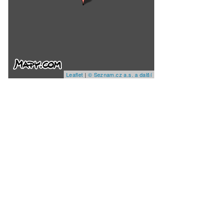
Leaflet
|
© Seznam.cz a.s. a další