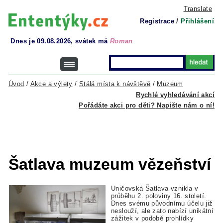
Translate
Registrace
/
Přihlášení
Dnes je 09.08.2026, svátek má
Roman
Úvod
/
Akce a výlety
/
Stálá místa k návštěvě
/
Muzeum
Rychlé vyhledávání akcí
Pořádáte akci pro děti? Napište nám o ní!
Šatlava muzeum vězeňství
Uničovská Šatlava vznikla v
průběhu 2. poloviny 16. století.
Dnes svému původnímu účelu již
neslouží, ale zato nabízí unikátní
zážitek v podobě prohlídky