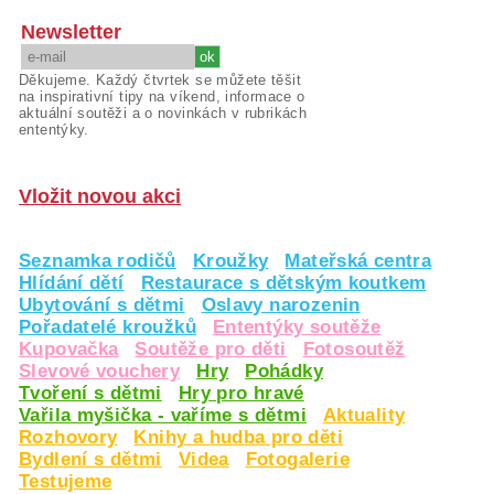
Newsletter
Děkujeme. Každý čtvrtek se můžete těšit
na inspirativní tipy na víkend, informace o
aktuální soutěži a o novinkách v rubrikách
ententýky.
Vložit novou akci
Seznamka rodičů
Kroužky
Mateřská centra
Hlídání dětí
Restaurace s dětským koutkem
Ubytování s dětmi
Oslavy narozenin
Pořadatelé kroužků
Ententýky soutěže
Kupovačka
Soutěže pro děti
Fotosoutěž
Slevové vouchery
Hry
Pohádky
Tvoření s dětmi
Hry pro hravé
Vařila myšička - vaříme s dětmi
Aktuality
Rozhovory
Knihy a hudba pro děti
Bydlení s dětmi
Videa
Fotogalerie
Testujeme