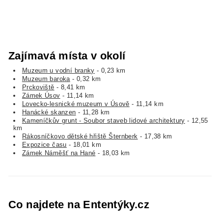
Zajímavá místa v okolí
Muzeum u vodní branky
- 0,23 km
Muzeum baroka
- 0,32 km
Prckoviště
- 8,41 km
Zámek Úsov
- 11,14 km
Lovecko-lesnické muzeum v Úsově
- 11,14 km
Hanácké skanzen
- 11,28 km
Kameníčkův grunt - Soubor staveb lidové architektury
- 12,55
km
Rákosníčkovo dětské hřiště Šternberk
- 17,38 km
Expozice času
- 18,01 km
Zámek Náměšť na Hané
- 18,03 km
Co najdete na Ententýky.cz