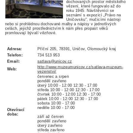
dochovaných prostor městského
vězení, které fungovalo až do
roku 1945. Návštěvníci se
seznámí s expozicí „Právo na
Uničovsku“, mučicími nástroji
nebo si prohlédnou dochované malby a nápisy v jednotlivých
celách, jejichž prostřednictvím k nám přes propast věků
promlouvají bývalí vězňové.
Adresa:
Příční 205, 78391, Uničov, Olomoucký kraj
Telefon:
734 513 953
Email:
satlava@unicov.cz
http://www.muzeumunicov.cz/satlava-muzeum-
Web:
vezenstvi/
červenec a srpen
pondělí zavřeno
úterý 10:00 - 12:00 12:30 - 17:00
středa 10:00 - 12:00 12:30 - 17:00
čtvrtek 10:00 - 12:00 12:30 - 17:00
pátek 10:00 - 12:00 12:30 - 17:00
sobota 10:00 - 17:00
neděle 10:00 - 17:00
Otevírací
doba:
září až červen
pondělí zavřeno
úterý zavřeno
středa zavřeno