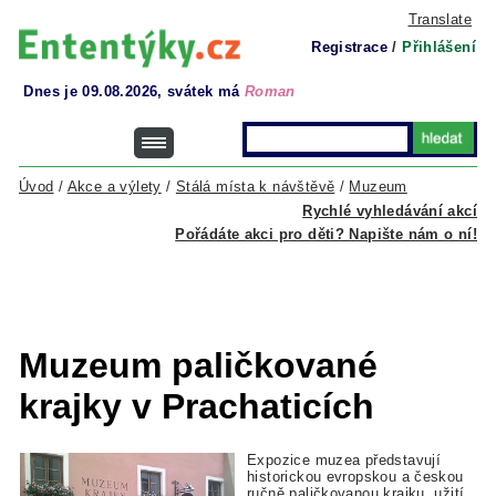
Translate
Registrace
/
Přihlášení
Dnes je 09.08.2026, svátek má
Roman
Úvod
/
Akce a výlety
/
Stálá místa k návštěvě
/
Muzeum
Rychlé vyhledávání akcí
Pořádáte akci pro děti? Napište nám o ní!
Muzeum paličkované
krajky v Prachaticích
Expozice muzea představují
historickou evropskou a českou
ručně paličkovanou krajku, užití