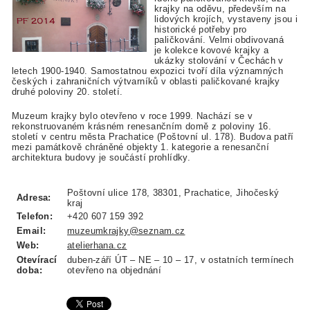
krajky na oděvu, především na
lidových krojích, vystaveny jsou i
historické potřeby pro
paličkování. Velmi obdivovaná
je kolekce kovové krajky a
ukázky stolování v Čechách v
letech 1900-1940. Samostatnou expozici tvoří díla významných
českých i zahraničních výtvarníků v oblasti paličkované krajky
druhé poloviny 20. století.
Muzeum krajky bylo otevřeno v roce 1999. Nachází se v
rekonstruovaném krásném renesančním domě z poloviny 16.
století v centru města Prachatice (Poštovní ul. 178). Budova patří
mezi památkově chráněné objekty 1. kategorie a renesanční
architektura budovy je součástí prohlídky.
Poštovní ulice 178, 38301, Prachatice, Jihočeský
Adresa:
kraj
Telefon:
+420 607 159 392
Email:
muzeumkrajky@seznam.cz
Web:
atelierhana.cz
Otevírací
duben-září ÚT – NE – 10 – 17, v ostatních termínech
doba:
otevřeno na objednání