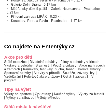
Kostel sv. Jakuba Většího - Prachatice
- 0,11 km
Galerie Dolní Brána
- 0,17 km
Měšťanský dům č.p.161 - Galerie Neumannka - Prachatice
-
0,23 km
Přírodní zahrada LIPÁK
- 0,23 km
Kostel sv. Petra a Pavla - Prachatice
- 1,47 km
Co najdete na Ententýky.cz
Akce pro děti
Stálé expozice
|
Divadelní pohádky
|
Filmy a pohádky v kinech
|
Výstavy a veletrhy
|
Slavnosti
|
Poutě a cirkusy
|
Akce na hradech
a zámcích
|
Karnevaly, festivaly, hudba, tanec
|
Tvořivé aktivity
|
Sportovní aktivity
|
Aktivity v přírodě
|
Soutěže, závody, hry
|
Vzdělávání
|
Pobytové akce a tábory
|
Ostatní zábava
|
TV
program
Tipy na výlet
Výlety se sportem
|
Cyklotrasy
|
Naučné výlety
|
Výlety za historií
|
Výlety za zábavou
|
Výlety přírodou
Stálá místa k návštěvě