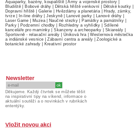
Aquaparky, bazény, koupaliště
|
Army a vojenské prostory
|
Bludiště
|
Bobové dráhy
|
Dětská hřiště venkovní
|
Dětské koutky
|
Dopravní hřiště
|
Galerie
|
Hvězdárny a planetária
|
Hrady, zámky,
tvrze
|
In-line dráhy
|
Jeskyně
|
Lanové parky
|
Lanové dráhy
|
Laser Game
|
Muzea
|
Naučné stezky
|
Památky a památníky
|
Parky
|
Podzemní chodby
|
Rozhledny a vyhlídky
|
Sdílené
kanceláře pro maminky
|
Skanzeny a archeoparky
|
Skiareály
|
Sportovně - relaxační areály
|
Úniková hra
|
Westernová městečka
a indiánské vesnice
|
Zábavní centra a areály
|
Zoologické a
botanické zahrady
|
Kreativní prostor
Newsletter
Děkujeme. Každý čtvrtek se můžete těšit
na inspirativní tipy na víkend, informace o
aktuální soutěži a o novinkách v rubrikách
ententýky.
Vložit novou akci