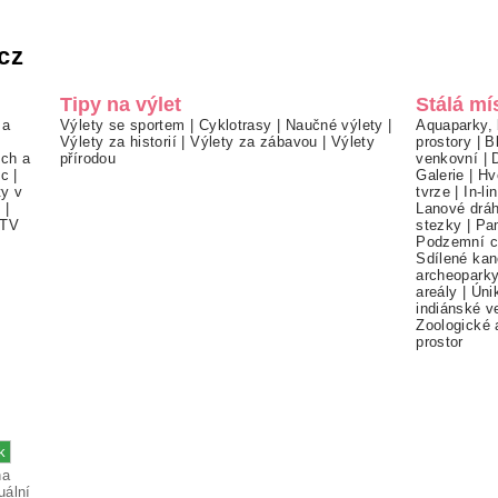
cz
Tipy na výlet
Stálá mí
 a
Výlety se sportem
|
Cyklotrasy
|
Naučné výlety
|
Aquaparky, 
Výlety za historií
|
Výlety za zábavou
|
Výlety
prostory
|
B
ch a
přírodou
venkovní
|
ec
|
Galerie
|
Hv
ty v
tvrze
|
In-li
í
|
Lanové drá
TV
stezky
|
Pa
Podzemní c
Sdílené kan
archeopark
areály
|
Úni
indiánské v
Zoologické 
prostor
na
uální