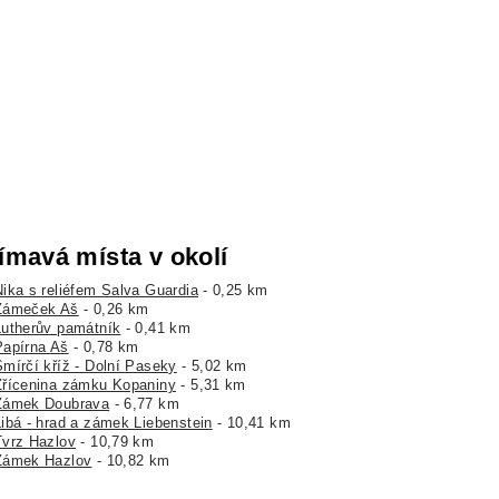
ímavá místa v okolí
Nika s reliéfem Salva Guardia
- 0,25 km
Zámeček Aš
- 0,26 km
Lutherův památník
- 0,41 km
Papírna Aš
- 0,78 km
Smírčí kříž - Dolní Paseky
- 5,02 km
Zřícenina zámku Kopaniny
- 5,31 km
Zámek Doubrava
- 6,77 km
Libá - hrad a zámek Liebenstein
- 10,41 km
Tvrz Hazlov
- 10,79 km
Zámek Hazlov
- 10,82 km