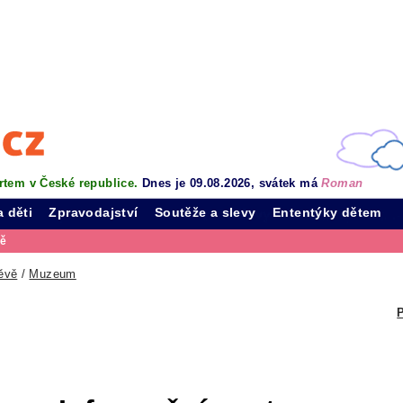
rtem v České republice.
Dnes je 09.08.2026, svátek má
Roman
a děti
Zpravodajství
Soutěže a slevy
Ententýky dětem
vě
ěvě
/
Muzeum
P