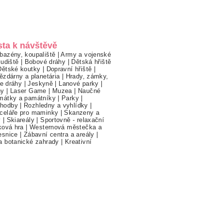
sta k návštěvě
bazény, koupaliště
|
Army a vojenské
ludiště
|
Bobové dráhy
|
Dětská hřiště
Dětské koutky
|
Dopravní hřiště
|
ězdárny a planetária
|
Hrady, zámky,
ne dráhy
|
Jeskyně
|
Lanové parky
|
hy
|
Laser Game
|
Muzea
|
Naučné
mátky a památníky
|
Parky
|
hodby
|
Rozhledny a vyhlídky
|
celáře pro maminky
|
Skanzeny a
y
|
Skiareály
|
Sportovně - relaxační
ková hra
|
Westernová městečka a
esnice
|
Zábavní centra a areály
|
a botanické zahrady
|
Kreativní