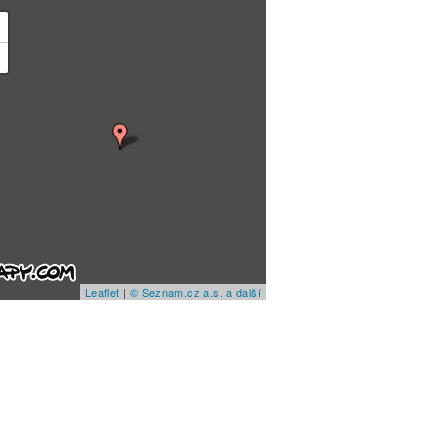
+
−
Leaflet
|
© Seznam.cz a.s. a další