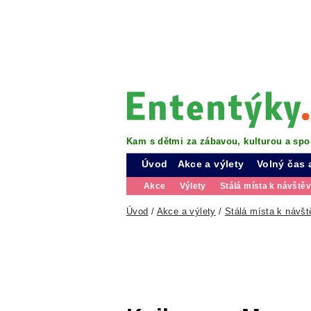
Kam s dětmi za zábavou, kulturou a spo
Úvod
Akce a výlety
Volný čas 
Akce
Výlety
Stálá místa k návště
Úvod
/
Akce a výlety
/
Stálá místa k návšt