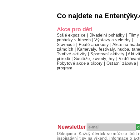
Co najdete na Ententýky.
Akce pro děti
Stálé expozice
|
Divadelní pohádky
|
Filmy
pohádky v kinech
|
Výstavy a veletrhy
|
Slavnosti
|
Poutě a cirkusy
|
Akce na hrade
zámcích
|
Karnevaly, festivaly, hudba, tan
Tvořivé aktivity
|
Sportovní aktivity
|
Aktivi
přírodě
|
Soutěže, závody, hry
|
Vzděláván
Pobytové akce a tábory
|
Ostatní zábava
|
program
Newsletter
Děkujeme. Každý čtvrtek se můžete těšit 
inspirativní tipy na víkend, informace o akt