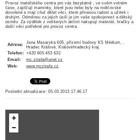
Provoz mateřského centra pro vás bezplatně , ve svém volném
čase, zajišťují maminky, které jsou nebo byly na rodičovské
dovolené a mají chuť dělat věci, které přinesou radost a užitek i
druhým. Odměnou za jejich úsilí je jim vaše spokojenost a dětský
úsměv. Za výdělek z veškerých aktivit nakupují materiál, hračky a
další věci potřebné pro provoz centra.
Jana Masaryka 605, přízemí budovy KS Médium, ,
Adresa:
Hradec Králové, Královéhradecký kraj
Telefon:
+420 605 453 632
Email:
mc.zirafa@unet.cz
Web:
www.mczirafa.cz
Poslední aktualizace: 05.03.2013 17:46:17
+
−