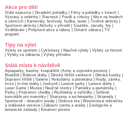
Akce pro děti
Stálé expozice
|
Divadelní pohádky
|
Filmy a pohádky v kinech
|
Výstavy a veletrhy
|
Slavnosti
|
Poutě a cirkusy
|
Akce na hradech
a zámcích
|
Karnevaly, festivaly, hudba, tanec
|
Tvořivé aktivity
|
Sportovní aktivity
|
Aktivity v přírodě
|
Soutěže, závody, hry
|
Vzdělávání
|
Pobytové akce a tábory
|
Ostatní zábava
|
TV
program
Tipy na výlet
Výlety se sportem
|
Cyklotrasy
|
Naučné výlety
|
Výlety za historií
|
Výlety za zábavou
|
Výlety přírodou
Stálá místa k návštěvě
Aquaparky, bazény, koupaliště
|
Army a vojenské prostory
|
Bludiště
|
Bobové dráhy
|
Dětská hřiště venkovní
|
Dětské koutky
|
Dopravní hřiště
|
Galerie
|
Hvězdárny a planetária
|
Hrady, zámky,
tvrze
|
In-line dráhy
|
Jeskyně
|
Lanové parky
|
Lanové dráhy
|
Laser Game
|
Muzea
|
Naučné stezky
|
Památky a památníky
|
Parky
|
Podzemní chodby
|
Rozhledny a vyhlídky
|
Sdílené
kanceláře pro maminky
|
Skanzeny a archeoparky
|
Skiareály
|
Sportovně - relaxační areály
|
Úniková hra
|
Westernová městečka
a indiánské vesnice
|
Zábavní centra a areály
|
Zoologické a
botanické zahrady
|
Kreativní prostor