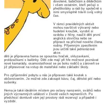
dovolené, babičkám a dědečkům
i všem ostatním, kteří pečují o
předškoláky a rádi by společně s
nimi smysluplně trávili svůj volný
čas.
V rámci pravidelných aktivit
mohou navštívit výtvarný nebo
hudební kroužek, vyrobit si
ozdobu z hlíny, naučit děti první
anglická slovíčka nebo se
připravit na příchod nového člena
rodiny. Příjemným zpestřením
jsou určitě také jednorázové
akce.
děti je připravena herna se spoustou hraček, skluzavkami,
prolézačkami s balónky. Děti zde mají při hře možnost poznávat
nové kamarády, osamostatňovat se po boku rodičů a zároveň se
již připravovat na vstup do mateřské nebo základní školy.
Pro zpříjemnění pobytu u nás je připraven také koutek s
občerstvením. Je možné zde zakoupit kávu, čaj, dětské pití nebo
sušenky.
Herna je také ideálním místem pro oslavy narozenin, svátků nebo
jiných významných událostí v životě vašich nejmenších. Po
předchozí domluvě vám její prostory rádi rezervují a případně i
vyzdobí.