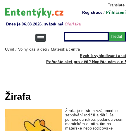
Translate
Registrace
/
Přihlášení
Dnes je 06.08.2026, svátek má
Oldřiška
Úvod
/
Volný čas a děti
/
Mateřská centra
Rychlé vyhledávání akcí
Pořádáte akci pro děti? Napište nám o ní!
Žirafa
Žirafa je místem vzájemného
setkávání rodičů a dětí. Je
pomocnou rukou, podanou všem
maminkám a tatínkům na
mateřské nebo rodičovské