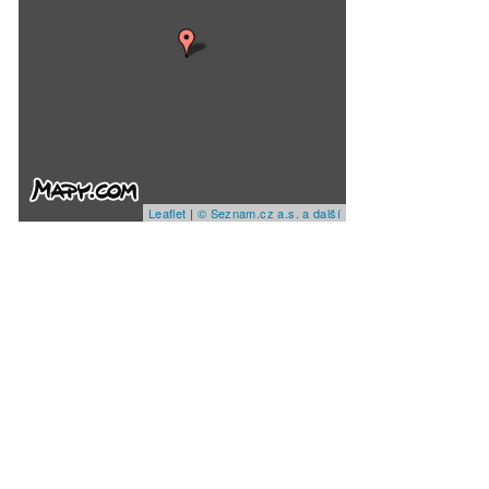
Leaflet
|
© Seznam.cz a.s. a další