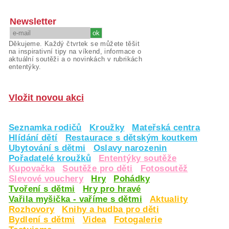
Newsletter
Děkujeme. Každý čtvrtek se můžete těšit
na inspirativní tipy na víkend, informace o
aktuální soutěži a o novinkách v rubrikách
ententýky.
Vložit novou akci
Seznamka rodičů
Kroužky
Mateřská centra
Hlídání dětí
Restaurace s dětským koutkem
Ubytování s dětmi
Oslavy narozenin
Pořadatelé kroužků
Ententýky soutěže
Kupovačka
Soutěže pro děti
Fotosoutěž
Slevové vouchery
Hry
Pohádky
Tvoření s dětmi
Hry pro hravé
Vařila myšička - vaříme s dětmi
Aktuality
Rozhovory
Knihy a hudba pro děti
Bydlení s dětmi
Videa
Fotogalerie