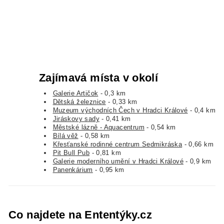
Zajímavá místa v okolí
Galerie Artičok
- 0,3 km
Dětská železnice
- 0,33 km
Muzeum východních Čech v Hradci Králové
- 0,4 km
Jiráskovy sady
- 0,41 km
Městské lázně - Aquacentrum
- 0,54 km
Bílá věž
- 0,58 km
Křesťanské rodinné centrum Sedmikráska
- 0,66 km
Pit Bull Pub
- 0,81 km
Galerie moderního umění v Hradci Králové
- 0,9 km
Panenkárium
- 0,95 km
Co najdete na Ententýky.cz