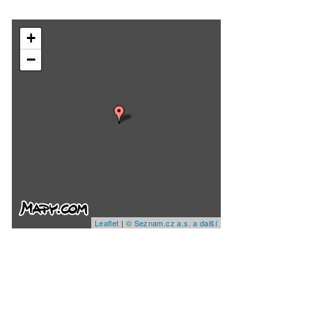
+
−
Leaflet
|
© Seznam.cz a.s. a další