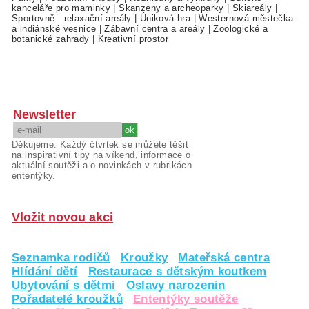
kanceláře pro maminky
|
Skanzeny a archeoparky
|
Skiareály
|
Sportovně - relaxační areály
|
Úniková hra
|
Westernová městečka
a indiánské vesnice
|
Zábavní centra a areály
|
Zoologické a
botanické zahrady
|
Kreativní prostor
Newsletter
Děkujeme. Každý čtvrtek se můžete těšit
na inspirativní tipy na víkend, informace o
aktuální soutěži a o novinkách v rubrikách
ententýky.
Vložit novou akci
Seznamka rodičů
Kroužky
Mateřská centra
Hlídání dětí
Restaurace s dětským koutkem
Ubytování s dětmi
Oslavy narozenin
Pořadatelé kroužků
Ententýky soutěže