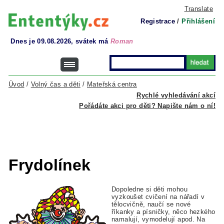
Translate
Registrace
/
Přihlášení
Dnes je 09.08.2026, svátek má
Roman
Úvod
/
Volný čas a děti
/
Mateřská centra
Rychlé vyhledávání akcí
Pořádáte akci pro děti? Napište nám o ní!
Frydolínek
Dopoledne si děti mohou
vyzkoušet cvičení na nářadí v
tělocvičně, naučí se nové
říkanky a písničky, něco hezkého
namalují, vymodelují apod. Na