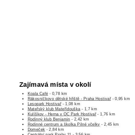
Zajímavá místa v okolí
Koala Café
- 0,78 km
Rákosníčkovo dětské hřiště - Praha Hostivař
- 0,95 km
Lesopark Hostivař
- 1,08 km
Mateřský klub Mateřídouška
- 1,7 km
Kulíškov - Herna v OC Park Hostivař
- 1,76 km
Rodinný klub Benjamin
- 2,42 km
Rodinné centrum a školka Pilné včelky
- 2,45 km
Domeček
- 2,84 km
Centrální park Prahy 11
- 3,56 km