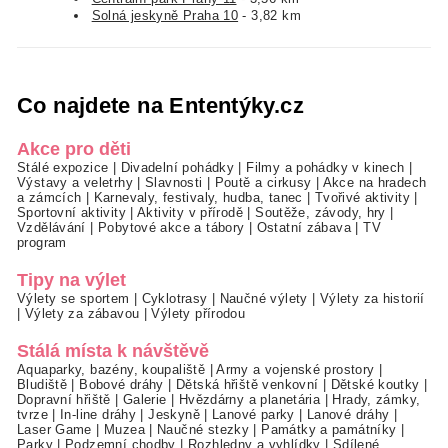
Solná jeskyně Praha 10
- 3,82 km
Co najdete na Ententýky.cz
Akce pro děti
Stálé expozice
|
Divadelní pohádky
|
Filmy a pohádky v kinech
|
Výstavy a veletrhy
|
Slavnosti
|
Poutě a cirkusy
|
Akce na hradech
a zámcích
|
Karnevaly, festivaly, hudba, tanec
|
Tvořivé aktivity
|
Sportovní aktivity
|
Aktivity v přírodě
|
Soutěže, závody, hry
|
Vzdělávání
|
Pobytové akce a tábory
|
Ostatní zábava
|
TV
program
Tipy na výlet
Výlety se sportem
|
Cyklotrasy
|
Naučné výlety
|
Výlety za historií
|
Výlety za zábavou
|
Výlety přírodou
Stálá místa k návštěvě
Aquaparky, bazény, koupaliště
|
Army a vojenské prostory
|
Bludiště
|
Bobové dráhy
|
Dětská hřiště venkovní
|
Dětské koutky
|
Dopravní hřiště
|
Galerie
|
Hvězdárny a planetária
|
Hrady, zámky,
tvrze
|
In-line dráhy
|
Jeskyně
|
Lanové parky
|
Lanové dráhy
|
Laser Game
|
Muzea
|
Naučné stezky
|
Památky a památníky
|
Parky
|
Podzemní chodby
|
Rozhledny a vyhlídky
|
Sdílené