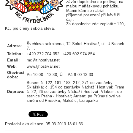
závěr dopoledne se podívají na
malou maňáskovou pohádku.
Maminkám se nabízí
příjemné posezení při kávě či
čaji.
Za dopoledne zde zaplatíte 120,-
Kč, pro členy sokola sleva.
Švehlova sokolovna, TJ Sokol Hostivař, ul. U Branek
Adresa:
7, , ,
Telefon:
+420 272 704 352; +420 602 974 854
Email:
mc@tjhostivar.net
Web:
www.tjhostivar.net
Otevírací
Po 10:00 - 13:30, Út - Pá 9:00-13:30
doba:
Busem č. 122, 181, 183, 212, 271 do zastávky
Sklářská; č. 154 do zastávky Nádraží Hostivař; Tram:
Doprava:
č. 22, 26 do zastávky Nádraží Hostivař; Vlakem: do
stanice Praha - Hostivař; Autem: po Průmyslové ve
směru od Proseku, Malešic, Europarku
Poslední aktualizace: 05.03.2013 18:01:36