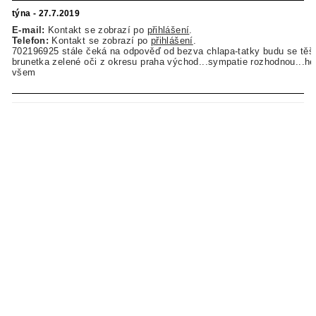
týna - 27.7.2019
E-mail:
Kontakt se zobrazí po
přihlášení
.
Telefon:
Kontakt se zobrazí po
přihlášení
.
702196925 stále čeká na odpověď od bezva chlapa-tatky budu se těši
brunetka zelené oči z okresu praha východ...sympatie rozhodnou...h
všem