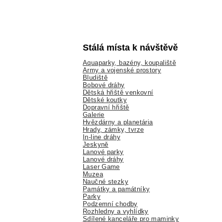
Stálá místa k návštěvě
Aquaparky, bazény, koupaliště
Army a vojenské prostory
Bludiště
Bobové dráhy
Dětská hřiště venkovní
Dětské koutky
Dopravní hřiště
Galerie
Hvězdárny a planetária
Hrady, zámky, tvrze
In-line dráhy
Jeskyně
Lanové parky
Lanové dráhy
Laser Game
Muzea
Naučné stezky
Památky a památníky
Parky
Podzemní chodby
Rozhledny a vyhlídky
Sdílené kanceláře pro maminky