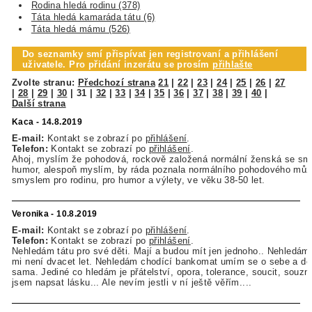
Rodina hledá rodinu (378)
Táta hledá kamaráda tátu (6)
Táta hledá mámu (526)
Do seznamky smí přispívat jen registrovaní a přihlášení
uživatele. Pro přidání inzerátu se prosím
přihlašte
Zvolte stranu:
Předchozí strana
21
|
22
|
23
|
24
|
25
|
26
|
27
|
28
|
29
|
30
|
31
|
32
|
33
|
34
|
35
|
36
|
37
|
38
|
39
|
40
|
Další strana
Kaca - 14.8.2019
E-mail:
Kontakt se zobrazí po
přihlášení
.
Telefon:
Kontakt se zobrazí po
přihlášení
.
Ahoj, myslím že pohodová, rockově založená normální ženská se sm
humor, alespoň myslím, by ráda poznala normálního pohodového můž
smyslem pro rodinu, pro humor a výlety, ve věku 38-50 let.
Veronika - 10.8.2019
E-mail:
Kontakt se zobrazí po
přihlášení
.
Telefon:
Kontakt se zobrazí po
přihlášení
.
Nehledám tátu pro své děti. Mají a budou mít jen jednoho.. Nehledám
mi není dvacet let. Nehledám chodící bankomat umím se o sebe a dět
sama. Jediné co hledám je přátelství, opora, tolerance, soucit, souzně
jsem napsat lásku... Ale nevím jestli v ní ještě věřím....