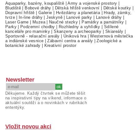
Aquaparky, bazény, koupaliště
|
Army a vojenské prostory
|
Bludiště
|
Bobové dráhy
|
Dětská hřiště venkovní
|
Dětské koutky
|
Dopravní hřiště
|
Galerie
|
Hvězdárny a planetária
|
Hrady, zámky,
tvrze
|
In-line dráhy
|
Jeskyně
|
Lanové parky
|
Lanové dráhy
|
Laser Game
|
Muzea
|
Naučné stezky
|
Památky a památníky
|
Parky
|
Podzemní chodby
|
Rozhledny a vyhlídky
|
Sdílené
kanceláře pro maminky
|
Skanzeny a archeoparky
|
Skiareály
|
Sportovně - relaxační areály
|
Úniková hra
|
Westernová městečka
a indiánské vesnice
|
Zábavní centra a areály
|
Zoologické a
botanické zahrady
|
Kreativní prostor
Newsletter
Děkujeme. Každý čtvrtek se můžete těšit
na inspirativní tipy na víkend, informace o
aktuální soutěži a o novinkách v rubrikách
ententýky.
Vložit novou akci