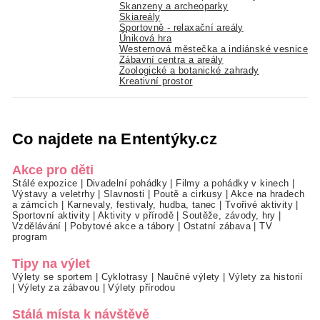
Skanzeny a archeoparky
Skiareály
Sportovně - relaxační areály
Úniková hra
Westernová městečka a indiánské vesnice
Zábavní centra a areály
Zoologické a botanické zahrady
Kreativní prostor
Co najdete na Ententýky.cz
Akce pro děti
Stálé expozice
|
Divadelní pohádky
|
Filmy a pohádky v kinech
|
Výstavy a veletrhy
|
Slavnosti
|
Poutě a cirkusy
|
Akce na hradech
a zámcích
|
Karnevaly, festivaly, hudba, tanec
|
Tvořivé aktivity
|
Sportovní aktivity
|
Aktivity v přírodě
|
Soutěže, závody, hry
|
Vzdělávání
|
Pobytové akce a tábory
|
Ostatní zábava
|
TV
program
Tipy na výlet
Výlety se sportem
|
Cyklotrasy
|
Naučné výlety
|
Výlety za historií
|
Výlety za zábavou
|
Výlety přírodou
Stálá místa k návštěvě