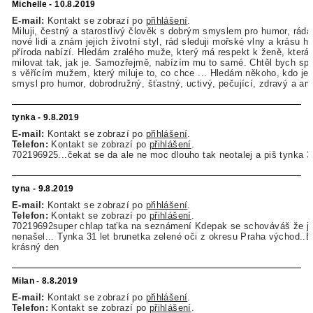
Michelle - 10.8.2019
E-mail:
Kontakt se zobrazí po
přihlášení
.
Miluji, čestný a starostlivý člověk s dobrým smyslem pro humor, rá
nové lidi a znám jejich životní styl, rád sleduji mořské vlny a krásu h
příroda nabízí. Hledám zralého muže, který má respekt k ženě, která 
milovat tak, jak je. Samozřejmě, nabízím mu to samé. Chtěl bych spoj
s věřícím mužem, který miluje to, co chce ... Hledám někoho, kdo je 
smysl pro humor, dobrodružný, šťastný, uctivý, pečující, zdravý a am
tynka - 9.8.2019
E-mail:
Kontakt se zobrazí po
přihlášení
.
Telefon:
Kontakt se zobrazí po
přihlášení
.
702196925...čekat se da ale ne moc dlouho tak neotalej a piš tynka 3
tyna - 9.8.2019
E-mail:
Kontakt se zobrazí po
přihlášení
.
Telefon:
Kontakt se zobrazí po
přihlášení
.
70219692super chlap taťka na seznámení Kdepak se schováváš že jsi
nenašel... Tynka 31 let brunetka zelené oči z okresu Praha východ..B
krásný den
Milan - 8.8.2019
E-mail:
Kontakt se zobrazí po
přihlášení
.
Telefon:
Kontakt se zobrazí po
přihlášení
.