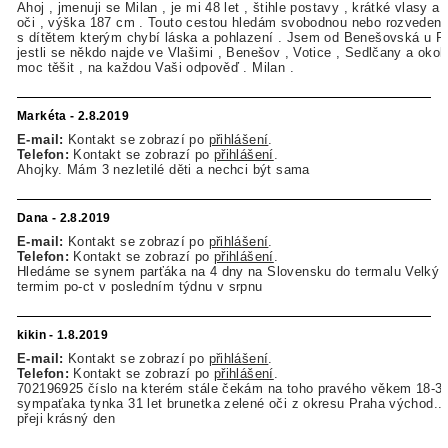
Ahoj , jmenuji se Milan , je mi 48 let , štihle postavy , krátké vlasy 
oči , výška 187 cm . Touto cestou hledám svobodnou nebo rozvede
s dítětem kterým chybí láska a pohlazení . Jsem od Benešovská u Pr
jestli se někdo najde ve Vlašimi , Benešov , Votice , Sedlčany a okol
moc těšit , na každou Vaši odpověď . Milan .
Markéta - 2.8.2019
E-mail:
Kontakt se zobrazí po
přihlášení
.
Telefon:
Kontakt se zobrazí po
přihlášení
.
Ahojky. Mám 3 nezletilé děti a nechci být sama
Dana - 2.8.2019
E-mail:
Kontakt se zobrazí po
přihlášení
.
Telefon:
Kontakt se zobrazí po
přihlášení
.
Hledáme se synem parťáka na 4 dny na Slovensku do termalu Velký 
termim po-ct v posledním týdnu v srpnu
kikin - 1.8.2019
E-mail:
Kontakt se zobrazí po
přihlášení
.
Telefon:
Kontakt se zobrazí po
přihlášení
.
702196925 číslo na kterém stále čekám na toho pravého věkem 18-3
sympaťaka tynka 31 let brunetka zelené oči z okresu Praha východ...
přeji krásný den