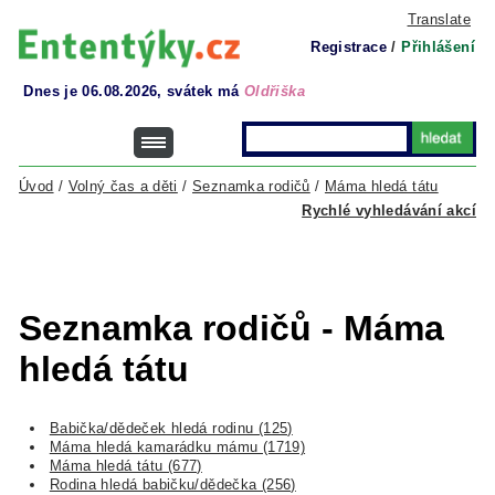
Translate
Registrace
/
Přihlášení
Dnes je 06.08.2026, svátek má
Oldřiška
Úvod
/
Volný čas a děti
/
Seznamka rodičů
/
Máma hledá tátu
Rychlé vyhledávání akcí
Seznamka rodičů - Máma
hledá tátu
Babička/dědeček hledá rodinu (125)
Máma hledá kamarádku mámu (1719)
Máma hledá tátu (677)
Rodina hledá babičku/dědečka (256)