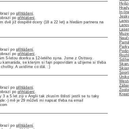
Hvězd
Hrady
In-li
obrazí po
přihlášení
.
Jesk
zobrazí po
přihlášení
.
Lano
ám dvě již dospělé dcery (18 a 22 let) a hledám partnera na
Lano
Lase
Muze
Nauč
Pamá
Park
obrazí po
přihlášení
.
Podz
zobrazí po
přihlášení
.
Rozhl
mám 5-letou dcerku a 12-letého syna. Jsme z Ostravy.
Sdíle
 kamaráda, se kterým si fajn popovídám a užijeme si třeba
Skan
 chvilky. A uvidíme co dál. :)
Skiar
Sport
Úniko
Weste
Zábav
obrazí po
přihlášení
.
Zoolo
zobrazí po
přihlášení
.
Kreat
 a 5 let ziji v Anglii tak zkusím štěstí jestli se tu taky
de:-) mě je 29 můžeš mi napsat třeba na email
.com
obrazí po
přihlášení
.