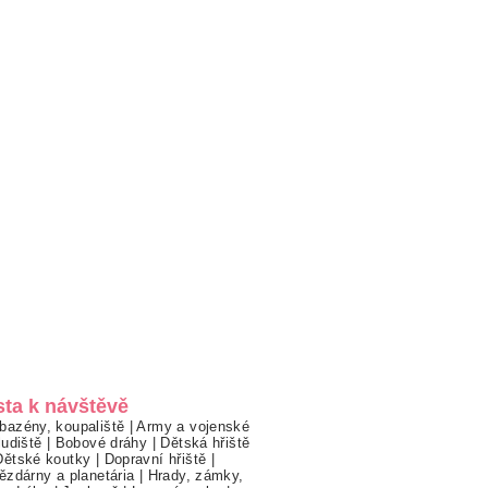
sta k návštěvě
bazény, koupaliště
|
Army a vojenské
ludiště
|
Bobové dráhy
|
Dětská hřiště
Dětské koutky
|
Dopravní hřiště
|
ězdárny a planetária
|
Hrady, zámky,