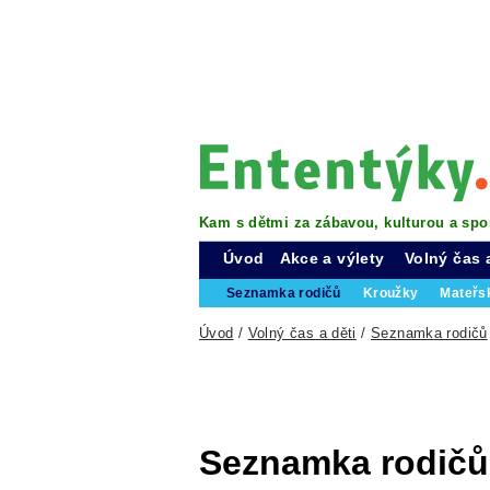
Kam s dětmi za zábavou, kulturou a spo
Úvod
Akce a výlety
Volný čas 
Seznamka rodičů
Kroužky
Mateřs
Úvod
/
Volný čas a děti
/
Seznamka rodičů
Seznamka rodičů 