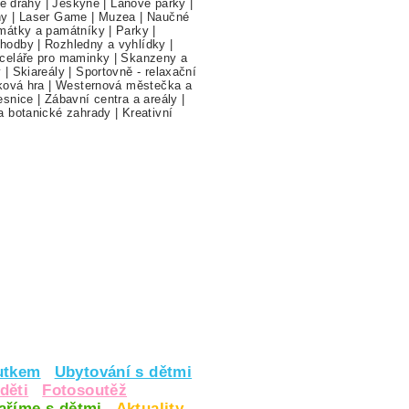
ne dráhy
|
Jeskyně
|
Lanové parky
|
hy
|
Laser Game
|
Muzea
|
Naučné
mátky a památníky
|
Parky
|
hodby
|
Rozhledny a vyhlídky
|
celáře pro maminky
|
Skanzeny a
y
|
Skiareály
|
Sportovně - relaxační
ková hra
|
Westernová městečka a
esnice
|
Zábavní centra a areály
|
a botanické zahrady
|
Kreativní
utkem
Ubytování s dětmi
děti
Fotosoutěž
vaříme s dětmi
Aktuality