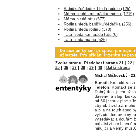
Babička/dědeček hledá rodinu (125)
Máma hledá kamarádku mámu (1719)
Máma hledá tátu (677)
Rodina hledá babičku/dědečka (256)
Rodina hledá rodinu (378)
Táta hledá kamaráda tátu (6)
Táta hledá mámu (526)
Do seznamky smí přispívat jen registr
uživatele. Pro přidání inzerátu se pr
Zvolte stranu:
Předchozí strana
21
|
22
35
|
36
|
37
|
38
|
39
|
40
|
Další strana
Michal Miškovský - 22
E-mail:
Kontakt se z
Telefon:
Kontakt se 
Dobrý den, jsem již r
důvěřiví a slepí lásko
mi 30 jsem v plné síle
zbytek života.Z mého 
a pila na to,chlapec 
vytvořil domov plný 
vysedávat a doufám ž
bohatství ale hlavně 
milující a věrný muž.