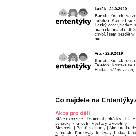
Luděk - 24.9.2019
E-mail:
Kontakt se z
Telefon:
Kontakt se 
Hezký večer,hledám n
maminku malého dítěte
chybí.Jsem bezdětný č
moc.
Vita - 22.9.2019
E-mail:
Kontakt se z
Telefon:
Kontakt se 
Hledám vážný vztah, 
Co najdete na Ententýky.
Akce pro děti
Stálé expozice
|
Divadelní pohádky
|
Filmy
pohádky v kinech
|
Výstavy a veletrhy
|
Slavnosti
|
Poutě a cirkusy
|
Akce na hrade
zámcích
|
Karnevaly, festivaly, hudba, tan