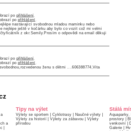
obrazí po
přihlášení
.
zobrazí po
přihlášení
.
ejlépe nastávající svobodnou mladou maminku nebo
 nejlépe ještě v kočárku aby bylo co vozit což mi velmi
tyřicátník z okr.Semily.Prosím o odpovědi na email děkuji
obrazí po
přihlášení
.
zobrazí po
přihlášení
.
svobodnou,rozvedenou ženu s dětmi ....606388774,Vita
cz
Tipy na výlet
Stálá mí
 a
Výlety se sportem
|
Cyklotrasy
|
Naučné výlety
|
Aquaparky, 
Výlety za historií
|
Výlety za zábavou
|
Výlety
prostory
|
B
ch a
přírodou
venkovní
|
ec
|
Galerie
|
Hv