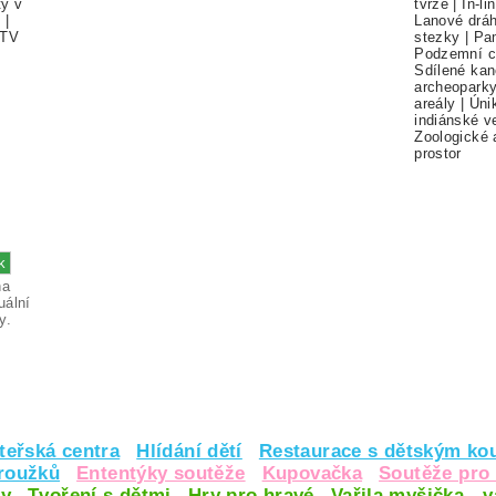
ty v
tvrze
|
In-li
í
|
Lanové drá
TV
stezky
|
Pa
Podzemní c
Sdílené kan
archeopark
areály
|
Úni
indiánské v
Zoologické 
prostor
na
uální
y.
teřská centra
Hlídání dětí
Restaurace s dětským ko
kroužků
Ententýky soutěže
Kupovačka
Soutěže pro 
y
Tvoření s dětmi
Hry pro hravé
Vařila myšička - 