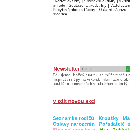
Tvořivé aktivity
|
Sportovní aktivity
|
Aktivi
přírodě
|
Soutěže, závody, hry
|
Vzděláván
Pobytové akce a tábory
|
Ostatní zábava
|
program
Newsletter
Děkujeme. Každý čtvrtek se můžete těšit 
inspirativní tipy na víkend, informace o akt
soutěži a o novinkách v rubrikách ententýk
Vložit novou akci
Seznamka rodičů
Kroužky
Ma
Oslavy narozenin
Pořadatelé 
Slevové vouchery
Hry
Pohádk