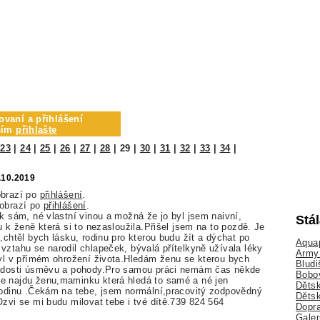
ovaní a přihlášení
osím
přihlašte
|
23
|
24
|
25
|
26
|
27
|
28
|
29
|
30
|
31
|
32
|
33
|
34
|
.10.2019
obrazí po
přihlášení
.
zobrazí po
přihlášení
.
ok sám, né vlastní vinou a možná že jo byl jsem naivní,
Stá
u k ženě která si to nezasloužila.Přišel jsem na to pozdě. Je
,chtěl bych lásku, rodinu pro kterou budu žít a dýchat po
Aquap
vztahu se narodil chlapeček, bývalá přítelkyně užívala léky
Army 
byl v přímém ohrožení života.Hledám ženu se kterou bych
Bludi
radosti úsměvu a pohody.Pro samou práci nemám čas někde
Bobo
e najdu ženu,maminku která hledá to samé a né jen
Dětsk
rodinu .Čekám na tebe, jsem normální,pracovitý zodpovědný
Děts
Ozvi se mi budu milovat tebe i tvé dítě.739 824 564
Dopra
Galer