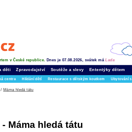
rtem v České republice.
Dnes je 07.08.2026, svátek má
Lada
a děti
Zpravodajství
Soutěže a slevy
Ententýky dětem
ká centra
Hlídání dětí
Restaurace s dětským koutkem
Ubytování s
/
Máma hledá tátu
- Máma hledá tátu