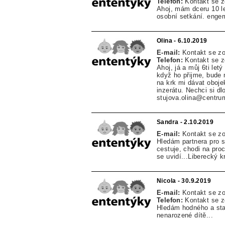
Telefon:
Kontakt se 
Ahoj, mám dceru 10 le
osobní setkání. eng
Olina - 6.10.2019
E-mail:
Kontakt se z
Telefon:
Kontakt se 
Ahoj, já a můj 6ti let
když ho přijme, bude 
na krk mi dávat oboj
inzerátu. Nechci si dl
stujova.olina@centru
Sandra - 2.10.2019
E-mail:
Kontakt se z
Hledám partnera pro s
cestuje, chodi na pro
se uvidí...Liberecký kr
Nicola - 30.9.2019
E-mail:
Kontakt se z
Telefon:
Kontakt se 
Hledám hodného a star
nenarozené dítě...