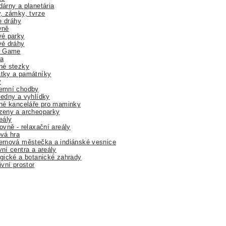
árny a planetária
, zámky, tvrze
ne dráhy
yně
vé parky
vé dráhy
r Game
a
né stezky
tky a památníky
y
emní chodby
edny a vyhlídky
né kanceláře pro maminky
zeny a archeoparky
eály
ovně - relaxační areály
vá hra
rnová městečka a indiánské vesnice
ní centra a areály
gické a botanické zahrady
ivní prostor