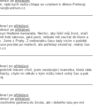
zobrazí po
přihlášení
.
t, ráda bych našla chlapa se vztahem k dětem.Preferuji
emon@centrum.cz
obrazí po
přihlášení
.
zobrazí po
přihlášení
.
ý syn hledáme kamaráda. Nechci, aby řešil můj život, stačí
mě brát takovou, jaká jsem, nebude mě zavírat do klece a
ek. Jsme z Prahy. Z nedostatku času tady visím v podobě
ouze povídat po mailech, ale potřebuji skutečný, reálný čas.
m.cz
obrazí po
přihlášení
.
polečně trávení chvil, jsem nastávající maminka, která ráda
cházky, chybí mi někdo s kým můžu trávit volný čas a pak
aj.
obrazí po
přihlášení
.
zobrazí po
přihlášení
.
ostlivého partnera do života, ale i dobrého tatu pro mé