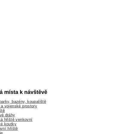
lá místa k návštěvě
arky, bazény, koupaliště
a vojenské prostory
ště
vé dráhy
á hřiště venkovní
ké koutky
vní hřiště
ie