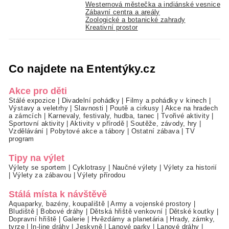
Westernová městečka a indiánské vesnice
Zábavní centra a areály
Zoologické a botanické zahrady
Kreativní prostor
Co najdete na Ententýky.cz
Akce pro děti
Stálé expozice
|
Divadelní pohádky
|
Filmy a pohádky v kinech
|
Výstavy a veletrhy
|
Slavnosti
|
Poutě a cirkusy
|
Akce na hradech
a zámcích
|
Karnevaly, festivaly, hudba, tanec
|
Tvořivé aktivity
|
Sportovní aktivity
|
Aktivity v přírodě
|
Soutěže, závody, hry
|
Vzdělávání
|
Pobytové akce a tábory
|
Ostatní zábava
|
TV
program
Tipy na výlet
Výlety se sportem
|
Cyklotrasy
|
Naučné výlety
|
Výlety za historií
|
Výlety za zábavou
|
Výlety přírodou
Stálá místa k návštěvě
Aquaparky, bazény, koupaliště
|
Army a vojenské prostory
|
Bludiště
|
Bobové dráhy
|
Dětská hřiště venkovní
|
Dětské koutky
|
Dopravní hřiště
|
Galerie
|
Hvězdárny a planetária
|
Hrady, zámky,
tvrze
|
In-line dráhy
|
Jeskyně
|
Lanové parky
|
Lanové dráhy
|