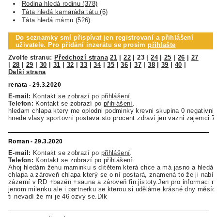
Rodina hledá rodinu (378)
Táta hledá kamaráda tátu (6)
Táta hledá mámu (526)
Do seznamky smí přispívat jen registrovaní a přihlášení
uživatele. Pro přidání inzerátu se prosím
přihlašte
Zvolte stranu:
Předchozí strana
21
|
22
|
23
|
24
|
25
|
26
|
27
|
28
|
29
|
30
|
31
|
32
|
33
|
34
|
35
|
36
|
37
|
38
|
39
|
40
|
Další strana
renata - 29.3.2020
E-mail:
Kontakt se zobrazí po
přihlášení
.
Telefon:
Kontakt se zobrazí po
přihlášení
.
hledam chlapa ktery me oplodni podminky krevni skupina 0 negativni
hnede vlasy sportovni postava.sto procent zdravi jen vazni zajemci.
Roman - 29.3.2020
E-mail:
Kontakt se zobrazí po
přihlášení
.
Telefon:
Kontakt se zobrazí po
přihlášení
.
Ahoj hledám ženu maminku s dítětem která chce a má jasno a hledá 
chlapa a zároveň chlapa který se o ní postará, znamená to že ji nabí
zázemí v RD +bazén +sauna a zároveň fin.jistoty.Jen pro informaci 
jenom milenku ale i partnerku se kterou si uděláme krásné dny měsí
ti nevadí že mi je 46 ozvy se.Dík