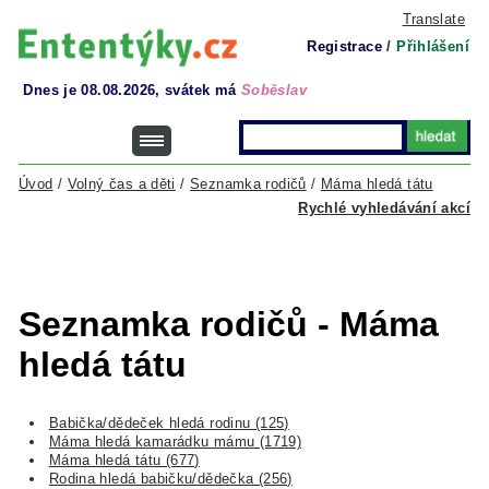
Translate
Registrace
/
Přihlášení
Dnes je 08.08.2026, svátek má
Soběslav
Úvod
/
Volný čas a děti
/
Seznamka rodičů
/
Máma hledá tátu
Rychlé vyhledávání akcí
Seznamka rodičů - Máma
hledá tátu
Babička/dědeček hledá rodinu (125)
Máma hledá kamarádku mámu (1719)
Máma hledá tátu (677)
Rodina hledá babičku/dědečka (256)