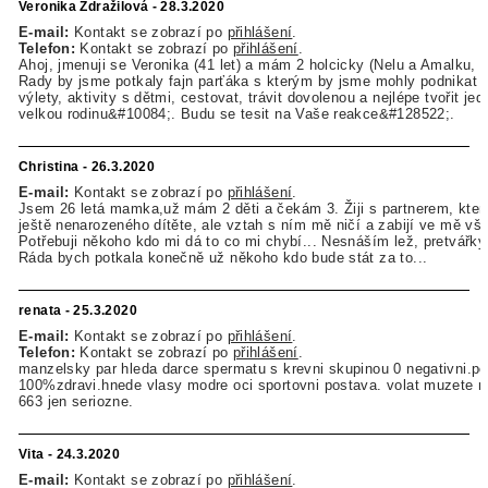
Veronika Zdražilová - 28.3.2020
E-mail:
Kontakt se zobrazí po
přihlášení
.
Telefon:
Kontakt se zobrazí po
přihlášení
.
Ahoj, jmenuji se Veronika (41 let) a mám 2 holcicky (Nelu a Amalku, 6 
Rady by jsme potkaly fajn parťáka s kterým by jsme mohly podnikat 
výlety, aktivity s dětmi, cestovat, trávit dovolenou a nejlépe tvořit je
velkou rodinu&#10084;. Budu se tesit na Vaše reakce&#128522;.
Christina - 26.3.2020
E-mail:
Kontakt se zobrazí po
přihlášení
.
Jsem 26 letá mamka,už mám 2 děti a čekám 3. Žiji s partnerem, kter
ještě nenarozeného dítěte, ale vztah s ním mě ničí a zabijí ve mě vše
Potřebuji někoho kdo mi dá to co mi chybí... Nesnáším lež, pretvářky a
Ráda bych potkala konečně už někoho kdo bude stát za to...
renata - 25.3.2020
E-mail:
Kontakt se zobrazí po
přihlášení
.
Telefon:
Kontakt se zobrazí po
přihlášení
.
manzelsky par hleda darce spermatu s krevni skupinou 0 negativni.p
100%zdravi.hnede vlasy modre oci sportovni postava. volat muzete 
663 jen seriozne.
Vita - 24.3.2020
E-mail:
Kontakt se zobrazí po
přihlášení
.