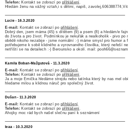
Telefon:
Kontakt se zobrazí po
přihlášení
.
Hledám ženu na vážný vztah,i s dětmi, napiš, zavolej,606388774,Vita
Lucie - 16.3.2020
E-mail:
Kontakt se zobrazí po
přihlášení
.
Dobrý den, jsem máma (45) s dítětem (9) a psem (8) a hledám/e fajn 
do života a pro život. Podmínkou je nekuřák a nealkoholik - pivo po 
obědě nikoho nezabije - jsme normální :-) máme smysl pro humor a fai
potřebujeme k sobě klidného a vyrovnaného člověka, který neřeší ne
netříští se na detailech :-) Berounsko a okolí. mail: pooh66@seznam.
Kamila Boban-Mažgutová - 11.3.2020
E-mail:
Kontakt se zobrazí po
přihlášení
.
Telefon:
Kontakt se zobrazí po
přihlášení
.
Ja a moje Emička hledáme strejdu nebo tatínka který by nas mel obě
hledame milou a klidnou náruč pro společný život.
Dušan - 11.3.2020
E-mail:
Kontakt se zobrazí po
přihlášení
.
Telefon:
Kontakt se zobrazí po
přihlášení
.
Ahojky moc rád bych našel slečnu paní k seznámení
leaa - 10.3.2020