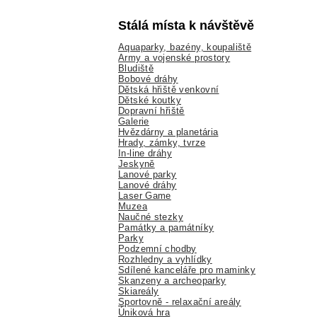
Stálá místa k návštěvě
Aquaparky, bazény, koupaliště
Army a vojenské prostory
Bludiště
Bobové dráhy
Dětská hřiště venkovní
Dětské koutky
Dopravní hřiště
Galerie
Hvězdárny a planetária
Hrady, zámky, tvrze
In-line dráhy
Jeskyně
Lanové parky
Lanové dráhy
Laser Game
Muzea
Naučné stezky
Památky a památníky
Parky
Podzemní chodby
Rozhledny a vyhlídky
Sdílené kanceláře pro maminky
Skanzeny a archeoparky
Skiareály
Sportovně - relaxační areály
Úniková hra