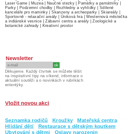
Laser Game
|
Muzea
|
Naučné stezky
|
Památky a památníky
|
Parky
|
Podzemní chodby
|
Rozhledny a vyhlídky
|
Sdílené
kanceláře pro maminky
|
Skanzeny a archeoparky
|
Skiareály
|
Sportovně - relaxační areály
|
Úniková hra
|
Westernová městečka
a indiánské vesnice
|
Zábavní centra a areály
|
Zoologické a
botanické zahrady
|
Kreativní prostor
Newsletter
Děkujeme. Každý čtvrtek se můžete těšit
na inspirativní tipy na víkend, informace o
aktuální soutěži a o novinkách v rubrikách
ententýky.
Vložit novou akci
Seznamka rodičů
Kroužky
Mateřská centra
Hlídání dětí
Restaurace s dětským koutkem
Ubytování s dětmi
Oslavy narozenin