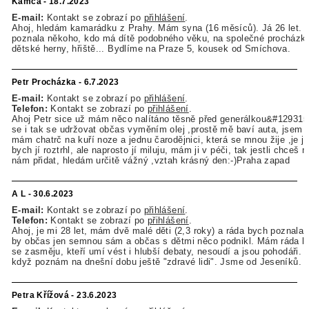
Kamča - 18.7.2023
E-mail:
Kontakt se zobrazí po
přihlášení
.
Ahoj, hledám kamarádku z Prahy. Mám syna (16 měsíců). Já 26 let. 
poznala někoho, kdo má dítě podobného věku, na společné procházky,
dětské herny, hřiště... Bydlíme na Praze 5, kousek od Smíchova.
Petr Procházka - 6.7.2023
E-mail:
Kontakt se zobrazí po
přihlášení
.
Telefon:
Kontakt se zobrazí po
přihlášení
.
Ahoj Petr sice už mám něco nalítáno těsně před generálkou&#129315
se i tak se udržovat občas vyměním olej ,prostě mě baví auta, jsem z
mám chatrč na kuří noze a jednu čarodějnici, která se mnou žije ,je jí
bych jí roztrhl, ale naprosto jí miluju, mám ji v péči, tak jestli chceš
nám přidat, hledám určitě vážný ,vztah krásný den:-)Praha zapad
A L - 30.6.2023
E-mail:
Kontakt se zobrazí po
přihlášení
.
Telefon:
Kontakt se zobrazí po
přihlášení
.
Ahoj, je mi 28 let, mám dvě malé děti (2,3 roky) a ráda bych poznala
by občas jen semnou sám a občas s dětmi něco podnikl. Mám ráda lid
se zasměju, kteří umí vést i hlubší debaty, nesoudí a jsou pohodáři. 
když poznám na dnešní dobu ještě "zdravé lidi". Jsme od Jeseníků.
Petra Křížová - 23.6.2023