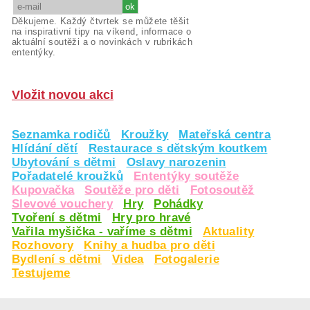
Děkujeme. Každý čtvrtek se můžete těšit
na inspirativní tipy na víkend, informace o
aktuální soutěži a o novinkách v rubrikách
ententýky.
Vložit novou akci
Seznamka rodičů
Kroužky
Mateřská centra
Hlídání dětí
Restaurace s dětským koutkem
Ubytování s dětmi
Oslavy narozenin
Pořadatelé kroužků
Ententýky soutěže
Kupovačka
Soutěže pro děti
Fotosoutěž
Slevové vouchery
Hry
Pohádky
Tvoření s dětmi
Hry pro hravé
Vařila myšička - vaříme s dětmi
Aktuality
Rozhovory
Knihy a hudba pro děti
Bydlení s dětmi
Videa
Fotogalerie
Testujeme