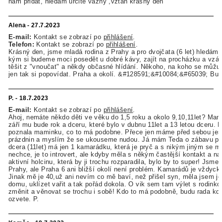
nám přidat, hledám určitě vážný ,vztah krásný den
Alena - 27.7.2023
E-mail:
Kontakt se zobrazí po
přihlášení
.
Telefon:
Kontakt se zobrazí po
přihlášení
.
Krásný den, jsme mladá rodina z Prahy a pro dvojčata (6 let) hledám
kým si budeme moci posedět u dobré kávy, zajít na procházku a vzá
těšit z "vnoučat" a někdy občasné hlídání. Někoho, na koho se můžu i 
jen tak si popovídat. Praha a okolí. &#128591;&#10084;&#65039; Budu
P. - 18.7.2023
E-mail:
Kontakt se zobrazí po
přihlášení
.
Ahoj, nemáte někdo děti ve věku do 1,5 roku a okolo 9,10,11let? Mam
září mu bude rok a dceru, které bylo v dubnu 11let a 13 letou dceru.
poznala maminku, co to má podobne. Přece jen máme před sebou ješ
prázdnin a myslím že se ukouseme nudou. Já mám Teda o zábavu pos
dcera (11let) má jen 1 kamarádku, která je pryč a s nikým jiným se 
nechce, je to introvert, ale kdyby měla s někým častější kontakt a na
aktivní holcinu, která by ji trochu rozparadila, bylo by to super! Jsme
Prahy, ale Praha 6 ani bližší okolí není problém. Kamarádů je vždyck
Jinak mě je 40,už ani nevím co mě baví, než přišel syn, měla jsem je
domu, uklízet vařit a tak pořád dokola. O vik sem tam výlet s rodinko
změnit a věnovat se trochu i sobě! Kdo to má podobně, budu rada kd
ozvete. P.