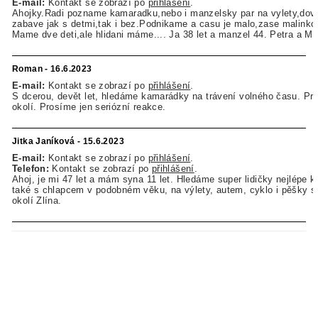
E-mail:
Kontakt se zobrazí po
přihlášení
.
Ahojky.Radi pozname kamaradku,nebo i manzelsky par na vylety,dov
zabave jak s detmi,tak i bez.Podnikame a casu je malo,zase malinko z
Mame dve deti,ale hlidani máme.... Ja 38 let a manzel 44. Petra a Mi
Roman - 16.6.2023
E-mail:
Kontakt se zobrazí po
přihlášení
.
S dcerou, devět let, hledáme kamarádky na trávení volného času. Pra
okolí. Prosíme jen seriózní reakce.
Jitka Janíková - 15.6.2023
E-mail:
Kontakt se zobrazí po
přihlášení
.
Telefon:
Kontakt se zobrazí po
přihlášení
.
Ahoj, je mi 47 let a mám syna 11 let. Hledáme super lidičky nejlépe 
také s chlapcem v podobném věku, na výlety, autem, cyklo i pěšky 
okolí Zlína.