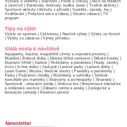
Výstavy a veletrhy
|
Slavnosti
|
Poutě a cirkusy
|
Akce na hradech
a zámcích
|
Karnevaly, festivaly, hudba, tanec
|
Tvořivé aktivity
|
Sportovní aktivity
|
Aktivity v přírodě
|
Soutěže, závody, hry
|
Vzdělávání
|
Pobytové akce a tábory
|
Ostatní zábava
|
TV
program
Tipy na výlet
Výlety se sportem
|
Cyklotrasy
|
Naučné výlety
|
Výlety za historií
|
Výlety za zábavou
|
Výlety přírodou
Stálá místa k návštěvě
Aquaparky, bazény, koupaliště
|
Army a vojenské prostory
|
Bludiště
|
Bobové dráhy
|
Dětská hřiště venkovní
|
Dětské koutky
|
Dopravní hřiště
|
Galerie
|
Hvězdárny a planetária
|
Hrady, zámky,
tvrze
|
In-line dráhy
|
Jeskyně
|
Lanové parky
|
Lanové dráhy
|
Laser Game
|
Muzea
|
Naučné stezky
|
Památky a památníky
|
Parky
|
Podzemní chodby
|
Rozhledny a vyhlídky
|
Sdílené
kanceláře pro maminky
|
Skanzeny a archeoparky
|
Skiareály
|
Sportovně - relaxační areály
|
Úniková hra
|
Westernová městečka
a indiánské vesnice
|
Zábavní centra a areály
|
Zoologické a
botanické zahrady
|
Kreativní prostor
Newsletter