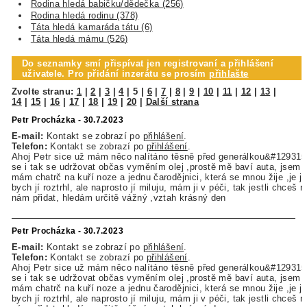
Rodina hledá babičku/dědečka (256)
Rodina hledá rodinu (378)
Táta hledá kamaráda tátu (6)
Táta hledá mámu (526)
Do seznamky smí přispívat jen registrovaní a přihlášení
uživatele. Pro přidání inzerátu se prosím
přihlašte
Zvolte stranu:
1
|
2
|
3
|
4
|
5
|
6
|
7
|
8
|
9
|
10
|
11
|
12
|
13
|
14
|
15
|
16
|
17
|
18
|
19
|
20
|
Další strana
Petr Procházka - 30.7.2023
E-mail:
Kontakt se zobrazí po
přihlášení
.
Telefon:
Kontakt se zobrazí po
přihlášení
.
Ahoj Petr sice už mám něco nalítáno těsně před generálkou&#129315
se i tak se udržovat občas vyměním olej ,prostě mě baví auta, jsem z
mám chatrč na kuří noze a jednu čarodějnici, která se mnou žije ,je jí
bych jí roztrhl, ale naprosto jí miluju, mám ji v péči, tak jestli chceš
nám přidat, hledám určitě vážný ,vztah krásný den
Petr Procházka - 30.7.2023
E-mail:
Kontakt se zobrazí po
přihlášení
.
Telefon:
Kontakt se zobrazí po
přihlášení
.
Ahoj Petr sice už mám něco nalítáno těsně před generálkou&#129315
se i tak se udržovat občas vyměním olej ,prostě mě baví auta, jsem z
mám chatrč na kuří noze a jednu čarodějnici, která se mnou žije ,je jí
bych jí roztrhl, ale naprosto jí miluju, mám ji v péči, tak jestli chceš