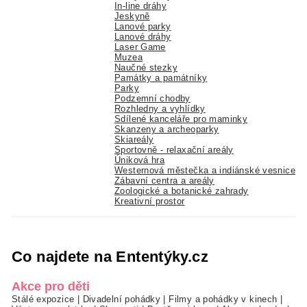
In-line dráhy
Jeskyně
Lanové parky
Lanové dráhy
Laser Game
Muzea
Naučné stezky
Památky a památníky
Parky
Podzemní chodby
Rozhledny a vyhlídky
Sdílené kanceláře pro maminky
Skanzeny a archeoparky
Skiareály
Sportovně - relaxační areály
Úniková hra
Westernová městečka a indiánské vesnice
Zábavní centra a areály
Zoologické a botanické zahrady
Kreativní prostor
Co najdete na Ententýky.cz
Akce pro děti
Stálé expozice
|
Divadelní pohádky
|
Filmy a pohádky v kinech
|