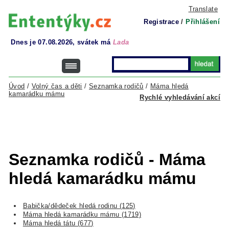
Translate
Registrace
/
Přihlášení
Dnes je 07.08.2026, svátek má
Lada
Úvod
/
Volný čas a děti
/
Seznamka rodičů
/
Máma hledá
kamarádku mámu
Rychlé vyhledávání akcí
Seznamka rodičů - Máma
hledá kamarádku mámu
Babička/dědeček hledá rodinu (125)
Máma hledá kamarádku mámu (1719)
Máma hledá tátu (677)