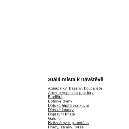
Stálá místa k návštěvě
Aquaparky, bazény, koupaliště
Army a vojenské prostory
Bludiště
Bobové dráhy
Dětská hřiště venkovní
Dětské koutky
Dopravní hřiště
Galerie
Hvězdárny a planetária
Hrady, zámky, tvrze