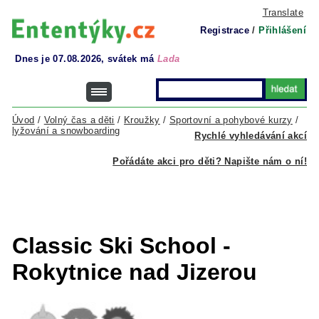
Translate
Registrace
/
Přihlášení
Dnes je 07.08.2026, svátek má
Lada
Úvod
/
Volný čas a děti
/
Kroužky
/
Sportovní a pohybové kurzy
/
lyžování a snowboarding
Rychlé vyhledávání akcí
Pořádáte akci pro děti? Napište nám o ní!
Classic Ski School -
Rokytnice nad Jizerou