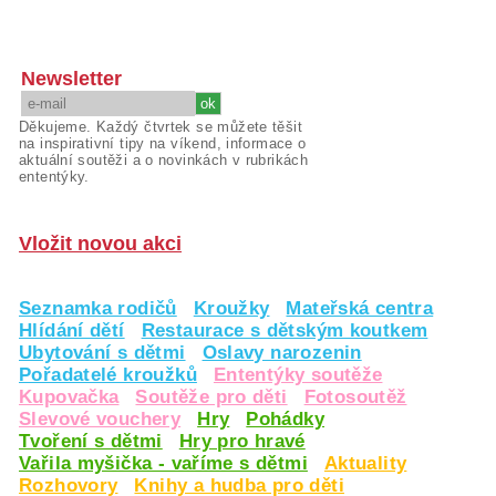
Newsletter
Děkujeme. Každý čtvrtek se můžete těšit
na inspirativní tipy na víkend, informace o
aktuální soutěži a o novinkách v rubrikách
ententýky.
Vložit novou akci
Seznamka rodičů
Kroužky
Mateřská centra
Hlídání dětí
Restaurace s dětským koutkem
Ubytování s dětmi
Oslavy narozenin
Pořadatelé kroužků
Ententýky soutěže
Kupovačka
Soutěže pro děti
Fotosoutěž
Slevové vouchery
Hry
Pohádky
Tvoření s dětmi
Hry pro hravé
Vařila myšička - vaříme s dětmi
Aktuality
Rozhovory
Knihy a hudba pro děti