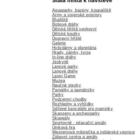
Stálá místa k návštěvě
Aquaparky, bazény, koupaliště
Army a vojenské prostory
Bludiště
Bobové dráhy
Dětská hřiště venkovní
Dětské koutky
Dopravní hřiště
Galerie
Hvězdárny a planetária
Hrady, zámky, tvrze
In-line dráhy
Jeskyně
Lanové parky
Lanové dráhy
Laser Game
Muzea
Naučné stezky
Památky a památníky
Parky
Podzemní chodby
Rozhledny a vyhlídky
Sdílené kanceláře pro maminky
Skanzeny a archeoparky
Skiareály
Sportovně - relaxační areály
Úniková hra
Westernová městečka a indiánské vesnice
Zábavní centra a areály