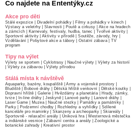
Co najdete na Ententýky.cz
Akce pro děti
Stálé expozice
|
Divadelní pohádky
|
Filmy a pohádky v kinech
|
Výstavy a veletrhy
|
Slavnosti
|
Poutě a cirkusy
|
Akce na hradech
a zámcích
|
Karnevaly, festivaly, hudba, tanec
|
Tvořivé aktivity
|
Sportovní aktivity
|
Aktivity v přírodě
|
Soutěže, závody, hry
|
Vzdělávání
|
Pobytové akce a tábory
|
Ostatní zábava
|
TV
program
Tipy na výlet
Výlety se sportem
|
Cyklotrasy
|
Naučné výlety
|
Výlety za historií
|
Výlety za zábavou
|
Výlety přírodou
Stálá místa k návštěvě
Aquaparky, bazény, koupaliště
|
Army a vojenské prostory
|
Bludiště
|
Bobové dráhy
|
Dětská hřiště venkovní
|
Dětské koutky
|
Dopravní hřiště
|
Galerie
|
Hvězdárny a planetária
|
Hrady, zámky,
tvrze
|
In-line dráhy
|
Jeskyně
|
Lanové parky
|
Lanové dráhy
|
Laser Game
|
Muzea
|
Naučné stezky
|
Památky a památníky
|
Parky
|
Podzemní chodby
|
Rozhledny a vyhlídky
|
Sdílené
kanceláře pro maminky
|
Skanzeny a archeoparky
|
Skiareály
|
Sportovně - relaxační areály
|
Úniková hra
|
Westernová městečka
a indiánské vesnice
|
Zábavní centra a areály
|
Zoologické a
botanické zahrady
|
Kreativní prostor