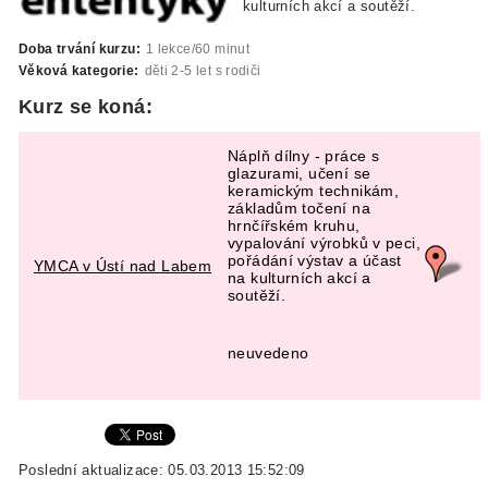
kulturních akcí a soutěží.
Doba trvání kurzu:
1 lekce/60 minut
Věková kategorie:
děti 2-5 let s rodiči
Kurz se koná:
Náplň dílny - práce s
glazurami, učení se
keramickým technikám,
základům točení na
hrnčířském kruhu,
vypalování výrobků v peci,
pořádání výstav a účast
YMCA v Ústí nad Labem
na kulturních akcí a
soutěží.
neuvedeno
Poslední aktualizace: 05.03.2013 15:52:09