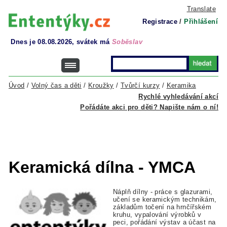
Translate
Registrace
/
Přihlášení
Dnes je 08.08.2026, svátek má
Soběslav
Úvod
/
Volný čas a děti
/
Kroužky
/
Tvůrčí kurzy
/
Keramika
Rychlé vyhledávání akcí
Pořádáte akci pro děti? Napište nám o ní!
Keramická dílna - YMCA
Náplň dílny - práce s glazurami,
učení se keramickým technikám,
základům točení na hrnčířském
kruhu, vypalování výrobků v
peci, pořádání výstav a účast na