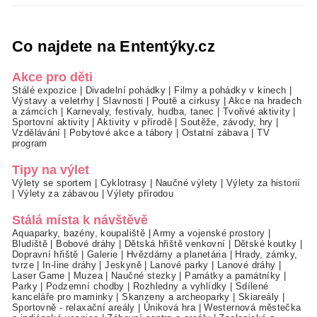
Co najdete na Ententýky.cz
Akce pro děti
Stálé expozice
|
Divadelní pohádky
|
Filmy a pohádky v kinech
|
Výstavy a veletrhy
|
Slavnosti
|
Poutě a cirkusy
|
Akce na hradech
a zámcích
|
Karnevaly, festivaly, hudba, tanec
|
Tvořivé aktivity
|
Sportovní aktivity
|
Aktivity v přírodě
|
Soutěže, závody, hry
|
Vzdělávání
|
Pobytové akce a tábory
|
Ostatní zábava
|
TV
program
Tipy na výlet
Výlety se sportem
|
Cyklotrasy
|
Naučné výlety
|
Výlety za historií
|
Výlety za zábavou
|
Výlety přírodou
Stálá místa k návštěvě
Aquaparky, bazény, koupaliště
|
Army a vojenské prostory
|
Bludiště
|
Bobové dráhy
|
Dětská hřiště venkovní
|
Dětské koutky
|
Dopravní hřiště
|
Galerie
|
Hvězdárny a planetária
|
Hrady, zámky,
tvrze
|
In-line dráhy
|
Jeskyně
|
Lanové parky
|
Lanové dráhy
|
Laser Game
|
Muzea
|
Naučné stezky
|
Památky a památníky
|
Parky
|
Podzemní chodby
|
Rozhledny a vyhlídky
|
Sdílené
kanceláře pro maminky
|
Skanzeny a archeoparky
|
Skiareály
|
Sportovně - relaxační areály
|
Úniková hra
|
Westernová městečka