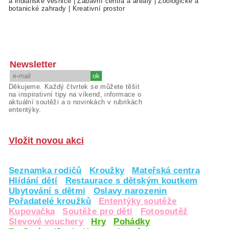
a indiánské vesnice
|
Zábavní centra a areály
|
Zoologické a
botanické zahrady
|
Kreativní prostor
Newsletter
Děkujeme. Každý čtvrtek se můžete těšit
na inspirativní tipy na víkend, informace o
aktuální soutěži a o novinkách v rubrikách
ententýky.
Vložit novou akci
Seznamka rodičů
Kroužky
Mateřská centra
Hlídání dětí
Restaurace s dětským koutkem
Ubytování s dětmi
Oslavy narozenin
Pořadatelé kroužků
Ententýky soutěže
Kupovačka
Soutěže pro děti
Fotosoutěž
Slevové vouchery
Hry
Pohádky