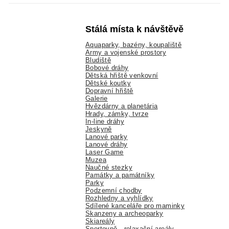
Stálá místa k návštěvě
Aquaparky, bazény, koupaliště
Army a vojenské prostory
Bludiště
Bobové dráhy
Dětská hřiště venkovní
Dětské koutky
Dopravní hřiště
Galerie
Hvězdárny a planetária
Hrady, zámky, tvrze
In-line dráhy
Jeskyně
Lanové parky
Lanové dráhy
Laser Game
Muzea
Naučné stezky
Památky a památníky
Parky
Podzemní chodby
Rozhledny a vyhlídky
Sdílené kanceláře pro maminky
Skanzeny a archeoparky
Skiareály
Sportovně - relaxační areály