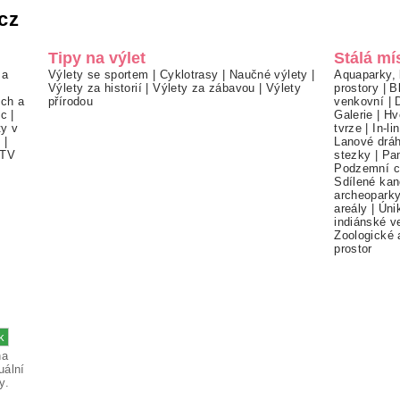
cz
Tipy na výlet
Stálá mí
 a
Výlety se sportem
|
Cyklotrasy
|
Naučné výlety
|
Aquaparky, 
Výlety za historií
|
Výlety za zábavou
|
Výlety
prostory
|
B
ch a
přírodou
venkovní
|
ec
|
Galerie
|
Hv
ty v
tvrze
|
In-li
í
|
Lanové drá
TV
stezky
|
Pa
Podzemní c
Sdílené kan
archeopark
areály
|
Úni
indiánské v
Zoologické 
prostor
na
uální
y.