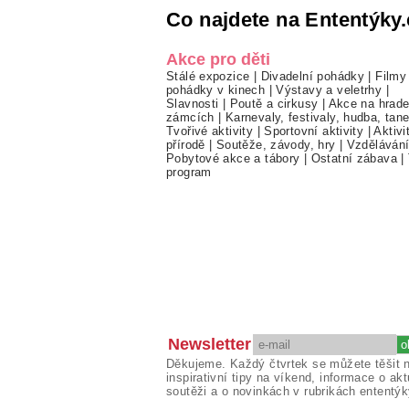
Co najdete na Ententýky.
Akce pro děti
Stálé expozice
|
Divadelní pohádky
|
Filmy
pohádky v kinech
|
Výstavy a veletrhy
|
Slavnosti
|
Poutě a cirkusy
|
Akce na hrade
zámcích
|
Karnevaly, festivaly, hudba, tan
Tvořivé aktivity
|
Sportovní aktivity
|
Aktivi
přírodě
|
Soutěže, závody, hry
|
Vzděláván
Pobytové akce a tábory
|
Ostatní zábava
|
program
Newsletter
Děkujeme. Každý čtvrtek se můžete těšit 
inspirativní tipy na víkend, informace o akt
soutěži a o novinkách v rubrikách ententýk