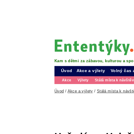
Kam s dětmi za zábavou, kulturou a spo
Úvod
Akce a výlety
Volný čas 
Akce
Výlety
Stálá místa k návště
Úvod
/
Akce a výlety
/
Stálá místa k návšt