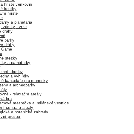
á hřiště venkovní
ké koutky
vní hřiště
ie
árny a planetária
, zámky, tvrze
ne dráhy
yně
vé parky
vé dráhy
r Game
a
né stezky
tky a památníky
y
emní chodby
edny a vyhlídky
né kanceláře pro maminky
zeny a archeoparky
eály
ovně - relaxační areály
vá hra
rnová městečka a indiánské vesnice
ní centra a areály
gické a botanické zahrady
ivní prostor