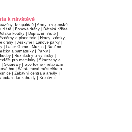
sta k návštěvě
bazény, koupaliště
|
Army a vojenské
ludiště
|
Bobové dráhy
|
Dětská hřiště
Dětské koutky
|
Dopravní hřiště
|
ězdárny a planetária
|
Hrady, zámky,
ne dráhy
|
Jeskyně
|
Lanové parky
|
hy
|
Laser Game
|
Muzea
|
Naučné
mátky a památníky
|
Parky
|
hodby
|
Rozhledny a vyhlídky
|
celáře pro maminky
|
Skanzeny a
y
|
Skiareály
|
Sportovně - relaxační
ková hra
|
Westernová městečka a
esnice
|
Zábavní centra a areály
|
a botanické zahrady
|
Kreativní