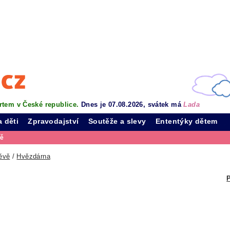
rtem v České republice.
Dnes je 07.08.2026, svátek má
Lada
a děti
Zpravodajství
Soutěže a slevy
Ententýky dětem
vě
ěvě
/
Hvězdárna
P