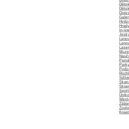
Dětsk
Děts
Dopra
Galer
Hvězd
Hrady
In-li
Jesk
Lano
Lano
Lase
Muze
Nauč
Pamá
Park
Podz
Rozhl
Sdíle
Skan
Skiar
Sport
Úniko
Weste
Zábav
Zoolo
Kreat