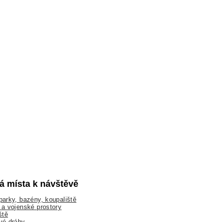
lá místa k návštěvě
arky, bazény, koupaliště
a vojenské prostory
ště
vé dráhy