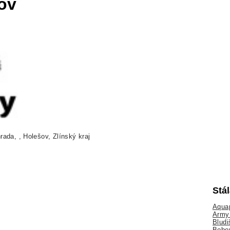
ov
ada, , Holešov, Zlínský kraj
Stá
Aquap
Army 
Bludi
Bobo