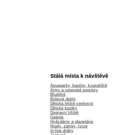
Stálá místa k návštěvě
Aquaparky, bazény, koupaliště
Army a vojenské prostory
Bludiště
Bobové dráhy
Dětská hřiště venkovní
Dětské koutky
Dopravní hřiště
Galerie
Hvězdárny a planetária
Hrady, zámky, tvrze
In-line dráhy