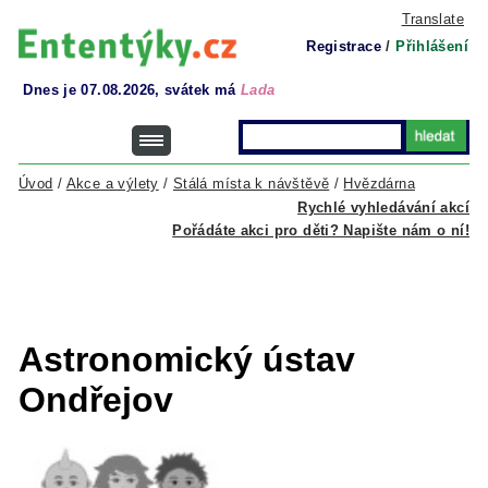
Translate
Registrace
/
Přihlášení
Dnes je 07.08.2026, svátek má
Lada
Úvod
/
Akce a výlety
/
Stálá místa k návštěvě
/
Hvězdárna
Rychlé vyhledávání akcí
Pořádáte akci pro děti? Napište nám o ní!
Astronomický ústav
Ondřejov