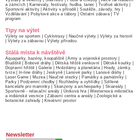
a zámcích
|
Karnevaly, festivaly, hudba, tanec
|
Tvořivé aktivity
|
Sportovní aktivity
|
Aktivity v přírodě
|
Soutěže, závody, hry
|
Vzdělávání
|
Pobytové akce a tábory
|
Ostatní zábava
|
TV
program
Tipy na výlet
Výlety se sportem
|
Cyklotrasy
|
Naučné výlety
|
Výlety za historií
|
Výlety za zábavou
|
Výlety přírodou
Stálá místa k návštěvě
Aquaparky, bazény, koupaliště
|
Army a vojenské prostory
|
Bludiště
|
Bobové dráhy
|
Dětská hřiště venkovní
|
Dětské koutky
|
Dopravní hřiště
|
Galerie
|
Hvězdárny a planetária
|
Hrady, zámky,
tvrze
|
In-line dráhy
|
Jeskyně
|
Lanové parky
|
Lanové dráhy
|
Laser Game
|
Muzea
|
Naučné stezky
|
Památky a památníky
|
Parky
|
Podzemní chodby
|
Rozhledny a vyhlídky
|
Sdílené
kanceláře pro maminky
|
Skanzeny a archeoparky
|
Skiareály
|
Sportovně - relaxační areály
|
Úniková hra
|
Westernová městečka
a indiánské vesnice
|
Zábavní centra a areály
|
Zoologické a
botanické zahrady
|
Kreativní prostor
Newsletter