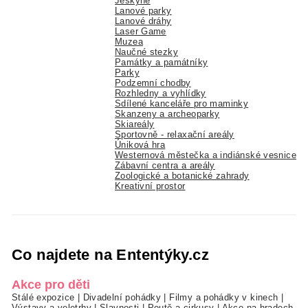
Jeskyně
Lanové parky
Lanové dráhy
Laser Game
Muzea
Naučné stezky
Památky a památníky
Parky
Podzemní chodby
Rozhledny a vyhlídky
Sdílené kanceláře pro maminky
Skanzeny a archeoparky
Skiareály
Sportovně - relaxační areály
Úniková hra
Westernová městečka a indiánské vesnice
Zábavní centra a areály
Zoologické a botanické zahrady
Kreativní prostor
Co najdete na Ententýky.cz
Akce pro děti
Stálé expozice
|
Divadelní pohádky
|
Filmy a pohádky v kinech
|
Výstavy a veletrhy
|
Slavnosti
|
Poutě a cirkusy
|
Akce na hradech