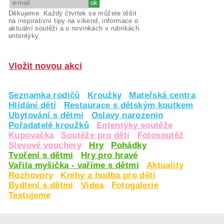
Děkujeme. Každý čtvrtek se můžete těšit
na inspirativní tipy na víkend, informace o
aktuální soutěži a o novinkách v rubrikách
ententýky.
Vložit novou akci
Seznamka rodičů
Kroužky
Mateřská centra
Hlídání dětí
Restaurace s dětským koutkem
Ubytování s dětmi
Oslavy narozenin
Pořadatelé kroužků
Ententýky soutěže
Kupovačka
Soutěže pro děti
Fotosoutěž
Slevové vouchery
Hry
Pohádky
Tvoření s dětmi
Hry pro hravé
Vařila myšička - vaříme s dětmi
Aktuality
Rozhovory
Knihy a hudba pro děti
Bydlení s dětmi
Videa
Fotogalerie
Testujeme