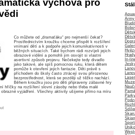
ramatická výchova pro
Stá
vědi
Aquap
Army 
Bludi
Bobo
Dětsk
Děts
Co můžete od „dramaťáku“ pro nejmenší čekat?
Dopra
Prostřednictvím kroužku chceme přispět k rozšíření
Galer
vnímaní dětí a k podpoře jejich komunikativnosti v
Hvězd
běžných situacích. Také bychom rádi rozvíjeli jejich
Hrady
obrazové vidění a pomohli jim osvojit si vlastní
In-li
asertivní způsob projevu. Nečekejte tedy divadlo
Jesk
jako takové, ale spíš pomocnou ruku, která dětem
Lano
pomůže k otevření jejich fantazie. Děti právě s
Lano
příchodem do školy často ztrácejí svou přirozenou
Lase
bezprostřednost, která se později už těžko nachází.
Muze
Během kroužku jsou pro děti připraveny zábavné hry
Nauč
ní hříčky na rozšíření slovní zásoby nebo třeba malé
Pamá
ro obrazné vyjádření. Všechny aktivity ušijeme přímo na míru
Park
Podz
Rozhl
nut
Sdíle
Skan
Skiar
Sport
Úniko
Weste