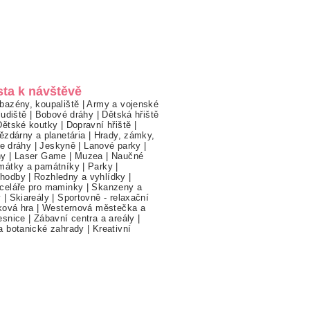
sta k návštěvě
bazény, koupaliště
|
Army a vojenské
ludiště
|
Bobové dráhy
|
Dětská hřiště
Dětské koutky
|
Dopravní hřiště
|
ězdárny a planetária
|
Hrady, zámky,
ne dráhy
|
Jeskyně
|
Lanové parky
|
hy
|
Laser Game
|
Muzea
|
Naučné
mátky a památníky
|
Parky
|
hodby
|
Rozhledny a vyhlídky
|
celáře pro maminky
|
Skanzeny a
y
|
Skiareály
|
Sportovně - relaxační
ková hra
|
Westernová městečka a
esnice
|
Zábavní centra a areály
|
a botanické zahrady
|
Kreativní