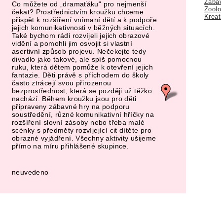
Zábav
Co můžete od „dramaťáku“ pro nejmenší
Zoolo
čekat? Prostřednictvím kroužku chceme
Kreat
přispět k rozšíření vnímaní dětí a k podpoře
jejich komunikativnosti v běžných situacích.
Také bychom rádi rozvíjeli jejich obrazové
vidění a pomohli jim osvojit si vlastní
asertivní způsob projevu. Nečekejte tedy
divadlo jako takové, ale spíš pomocnou
ruku, která dětem pomůže k otevření jejich
fantazie. Děti právě s příchodem do školy
často ztrácejí svou přirozenou
bezprostřednost, která se později už těžko
nachází. Během kroužku jsou pro děti
připraveny zábavné hry na podporu
soustředění, různé komunikativní hříčky na
rozšíření slovní zásoby nebo třeba malé
scénky s předměty rozvíjející cit dítěte pro
obrazné vyjádření. Všechny aktivity ušijeme
přímo na míru přihlášené skupince.
neuvedeno