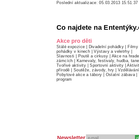
Poslední aktualizace: 05.03.2013 15:51:37
Co najdete na Ententýky.
Akce pro děti
Stálé expozice
|
Divadelní pohádky
|
Filmy
pohádky v kinech
|
Výstavy a veletrhy
|
Slavnosti
|
Poutě a cirkusy
|
Akce na hrade
zámcích
|
Karnevaly, festivaly, hudba, tan
Tvořivé aktivity
|
Sportovní aktivity
|
Aktivi
přírodě
|
Soutěže, závody, hry
|
Vzděláván
Pobytové akce a tábory
|
Ostatní zábava
|
program
Newsletter