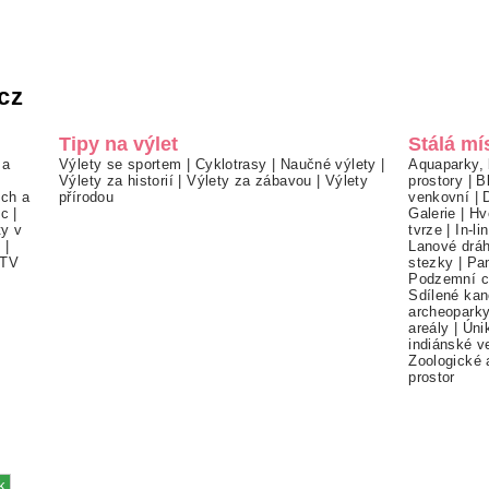
cz
Tipy na výlet
Stálá mí
 a
Výlety se sportem
|
Cyklotrasy
|
Naučné výlety
|
Aquaparky, 
Výlety za historií
|
Výlety za zábavou
|
Výlety
prostory
|
B
ch a
přírodou
venkovní
|
ec
|
Galerie
|
Hv
ty v
tvrze
|
In-li
í
|
Lanové drá
TV
stezky
|
Pa
Podzemní c
Sdílené kan
archeopark
areály
|
Úni
indiánské v
Zoologické 
prostor