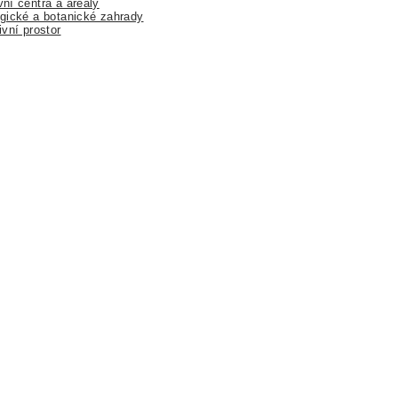
ní centra a areály
gické a botanické zahrady
ivní prostor