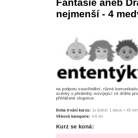
Fantasie aneb D
nejmenší - 4 med
na podporu soustředění, různé komunikativ
scénky s předměty rozvíjející cit dítěte p
přihlášené skupince.
Doba trvání kurzu:
1x týdně; 1 lekce = 45 mi
Věková kategorie:
4-6 let
Kurz se koná: