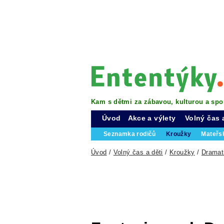
Kam s dětmi za zábavou, kulturou a spo
Úvod
Akce a výlety
Volný čas 
Seznamka rodičů
Kroužky
Mateřs
Úvod
/
Volný čas a děti
/
Kroužky
/
Dramat