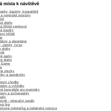
lá místa k návštěvě
arky, bazény, koupaliště
a vojenské prostory
ště
vé dráhy
á hřiště venkovní
ké koutky
vní hřiště
ie
árny a planetária
, zámky, tvrze
ne dráhy
yně
vé parky
vé dráhy
r Game
a
né stezky
tky a památníky
y
emní chodby
edny a vyhlídky
né kanceláře pro maminky
zeny a archeoparky
eály
ovně - relaxační areály
vá hra
rnová městečka a indiánské vesnice