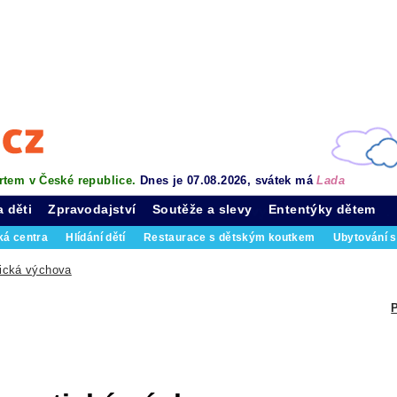
rtem v České republice.
Dnes je 07.08.2026, svátek má
Lada
a děti
Zpravodajství
Soutěže a slevy
Ententýky dětem
ká centra
Hlídání dětí
Restaurace s dětským koutkem
Ubytování s
ická výchova
P