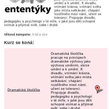
umění a k umění. K divadlu,
vnímání krásna, vnímání světa
jako místa setkávání, chápání
rozdílného mezi námi, učení se
toleranci. Propojuje divadlo,
pedagogiku a psychologii v té míře, v jaké jsou děti schopné
vnímat a přijímat svět, sebe i druhé.
Věková kategorie:
5 let a více
Kurz se koná:
Dramatická školička
pracuje na principech
dramatické výchovy jako
výchova uměním, skrze
umění a k umění. K
divadlu, vnímání krásna,
vnímání světa jako místa
setkávání, chápání
rozdílného mezi námi,
učení se toleranci.
Dramatická školička
Propojuje divadlo,
pedagogiku a psychologii
v té míře, v jaké jsou děti
schopné vnímat a přijímat
svět, sebe i druhé.