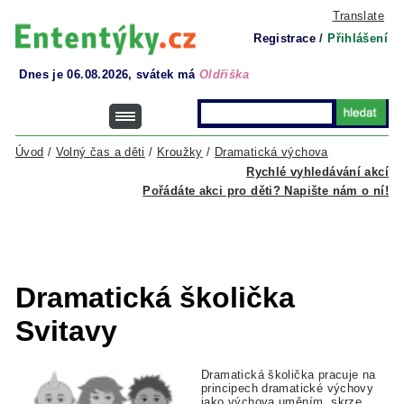
Translate
Registrace
/
Přihlášení
Dnes je 06.08.2026, svátek má
Oldřiška
Úvod
/
Volný čas a děti
/
Kroužky
/
Dramatická výchova
Rychlé vyhledávání akcí
Pořádáte akci pro děti? Napište nám o ní!
Dramatická školička
Svitavy
Dramatická školička pracuje na
principech dramatické výchovy
jako výchova uměním, skrze