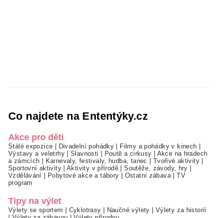
Co najdete na Ententýky.cz
Akce pro děti
Stálé expozice
|
Divadelní pohádky
|
Filmy a pohádky v kinech
|
Výstavy a veletrhy
|
Slavnosti
|
Poutě a cirkusy
|
Akce na hradech
a zámcích
|
Karnevaly, festivaly, hudba, tanec
|
Tvořivé aktivity
|
Sportovní aktivity
|
Aktivity v přírodě
|
Soutěže, závody, hry
|
Vzdělávání
|
Pobytové akce a tábory
|
Ostatní zábava
|
TV
program
Tipy na výlet
Výlety se sportem
|
Cyklotrasy
|
Naučné výlety
|
Výlety za historií
|
Výlety za zábavou
|
Výlety přírodou