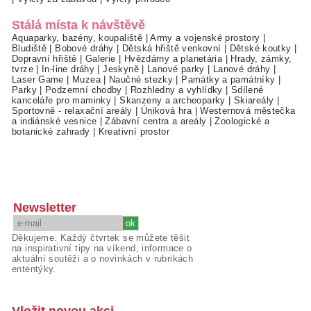
Stálá místa k návštěvě
Aquaparky, bazény, koupaliště
|
Army a vojenské prostory
|
Bludiště
|
Bobové dráhy
|
Dětská hřiště venkovní
|
Dětské koutky
|
Dopravní hřiště
|
Galerie
|
Hvězdárny a planetária
|
Hrady, zámky,
tvrze
|
In-line dráhy
|
Jeskyně
|
Lanové parky
|
Lanové dráhy
|
Laser Game
|
Muzea
|
Naučné stezky
|
Památky a památníky
|
Parky
|
Podzemní chodby
|
Rozhledny a vyhlídky
|
Sdílené
kanceláře pro maminky
|
Skanzeny a archeoparky
|
Skiareály
|
Sportovně - relaxační areály
|
Úniková hra
|
Westernová městečka
a indiánské vesnice
|
Zábavní centra a areály
|
Zoologické a
botanické zahrady
|
Kreativní prostor
Newsletter
Děkujeme. Každý čtvrtek se můžete těšit
na inspirativní tipy na víkend, informace o
aktuální soutěži a o novinkách v rubrikách
ententýky.