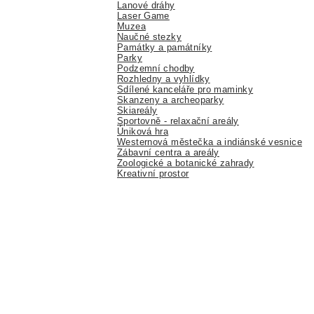
Lanové dráhy
Laser Game
Muzea
Naučné stezky
Památky a památníky
Parky
Podzemní chodby
Rozhledny a vyhlídky
Sdílené kanceláře pro maminky
Skanzeny a archeoparky
Skiareály
Sportovně - relaxační areály
Úniková hra
Westernová městečka a indiánské vesnice
Zábavní centra a areály
Zoologické a botanické zahrady
Kreativní prostor