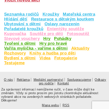
Vložit novou akci
Seznamka rodičů
Kroužky
Mateřská centra
Hlídání dětí
Restaurace s dětským koutkem
Ubytování s dětmi
Oslavy narozenin
Pořadatelé kroužků
Ententýky soutěže
Kupovačka
Soutěže pro děti
Fotosoutěž
Slevové vouchery
Hry
Pohádky
Tvoření s dětmi
Hry pro hravé
Vařila myšička - vaříme s dětmi
Aktuality
Rozhovory
Knihy a hudba pro děti
Bydlení s dětmi
Videa
Fotogalerie
Testujeme
O nás
Reklama
Mediální partnerství
Spolupracujeme
Odkazy
pro rodiče
Kontakt
Za správnost informací nemůžeme ručit, v čase může dojít ke
změnám. Vždy si proto prosím pro jistotu zkontrolujte aktuálnost
vybrané akce na uvedených webových stránkách pořadatele.
Děkujeme!
Mapa webu
RSS