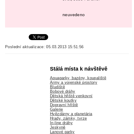
neuvedeno
Poslední aktualizace: 05.03.2013 15:51:56
Stálá místa k návštěvě
Aquaparky, bazény, koupaliště
Army a vojenské prostory
Bludiště
Bobové dráhy
Dětská hřiště venkovní
Dětské koutky
Dopravní hřiště
Galerie
Hvězdárny a planetária
Hrady, zámky, tvrze
In-line dráhy
Jeskyně
Lanové parky