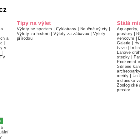
cz
Tipy na výlet
Stálá mí
 a
Výlety se sportem
|
Cyklotrasy
|
Naučné výlety
|
Aquaparky, 
Výlety za historií
|
Výlety za zábavou
|
Výlety
prostory
|
B
ch a
přírodou
venkovní
|
ec
|
Galerie
|
Hv
ty v
tvrze
|
In-li
í
|
Lanové drá
TV
stezky
|
Pa
Podzemní c
Sdílené kan
archeopark
areály
|
Úni
indiánské v
Zoologické 
prostor
na
uální
y.