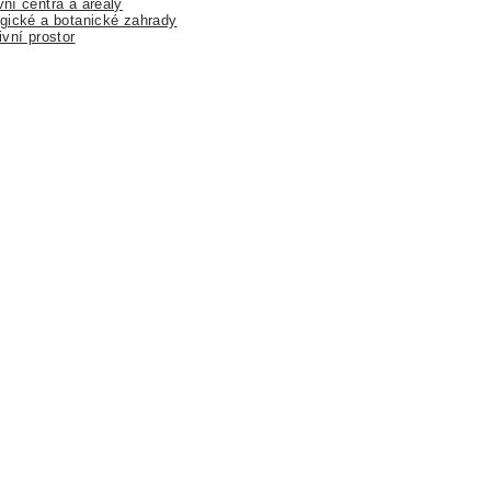
ní centra a areály
gické a botanické zahrady
ivní prostor