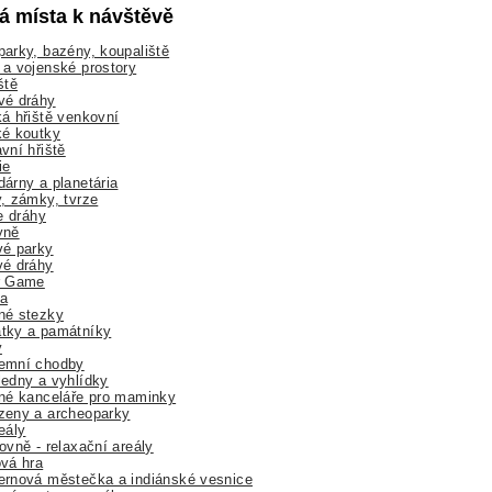
lá místa k návštěvě
arky, bazény, koupaliště
a vojenské prostory
ště
vé dráhy
á hřiště venkovní
ké koutky
vní hřiště
ie
árny a planetária
, zámky, tvrze
ne dráhy
yně
vé parky
vé dráhy
r Game
a
né stezky
tky a památníky
y
emní chodby
edny a vyhlídky
né kanceláře pro maminky
zeny a archeoparky
eály
ovně - relaxační areály
vá hra
rnová městečka a indiánské vesnice