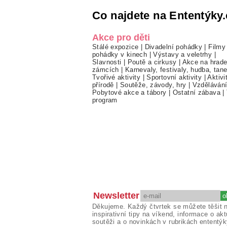
Co najdete na Ententýky.
Akce pro děti
Stálé expozice
|
Divadelní pohádky
|
Filmy
pohádky v kinech
|
Výstavy a veletrhy
|
Slavnosti
|
Poutě a cirkusy
|
Akce na hrade
zámcích
|
Karnevaly, festivaly, hudba, tan
Tvořivé aktivity
|
Sportovní aktivity
|
Aktivi
přírodě
|
Soutěže, závody, hry
|
Vzděláván
Pobytové akce a tábory
|
Ostatní zábava
|
program
Newsletter
Děkujeme. Každý čtvrtek se můžete těšit 
inspirativní tipy na víkend, informace o akt
soutěži a o novinkách v rubrikách ententýk