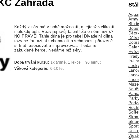
- KC Zahrada
Stá
Aquap
Army 
Bludi
Každý z nás má v sobě možnosti, o jejichž velikosti
Bobo
málokdo tuší. Rozvíjej svůj talent! Že o něm nevíš?
Dětsk
NO PRÁVĚ! Tahle dílna je pro tebe! Divadelní dílna
Děts
rozvine fantazijní schopnosti a schopnost přirozeně
Dopra
si hrát, asociovat a improvizovat. Hledáme
Galer
zakuklené herce, hledáme režiséry.
Hvězd
Hrady
In-li
Doba trvání kurzu:
1x týdně, 1 lekce = 90 minut
Jesk
Věková kategorie:
6-10 let
Lano
Lano
Lase
Muze
Nauč
Pamá
Park
Podz
Rozhl
Sdíle
Skan
Skiar
Sport
Úniko
Weste