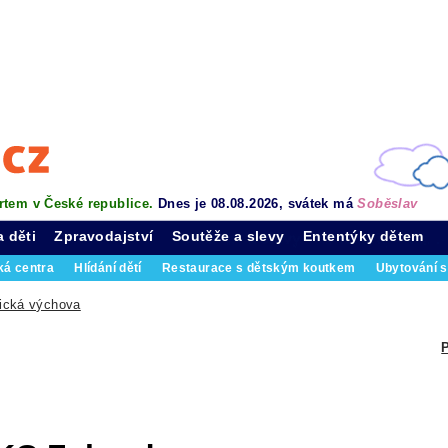
rtem v České republice.
Dnes je 08.08.2026, svátek má
Soběslav
a děti
Zpravodajství
Soutěže a slevy
Ententýky dětem
ká centra
Hlídání dětí
Restaurace s dětským koutkem
Ubytování s
ická výchova
P