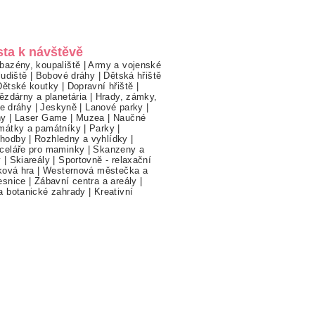
sta k návštěvě
bazény, koupaliště
|
Army a vojenské
ludiště
|
Bobové dráhy
|
Dětská hřiště
Dětské koutky
|
Dopravní hřiště
|
ězdárny a planetária
|
Hrady, zámky,
ne dráhy
|
Jeskyně
|
Lanové parky
|
hy
|
Laser Game
|
Muzea
|
Naučné
mátky a památníky
|
Parky
|
hodby
|
Rozhledny a vyhlídky
|
celáře pro maminky
|
Skanzeny a
y
|
Skiareály
|
Sportovně - relaxační
ková hra
|
Westernová městečka a
esnice
|
Zábavní centra a areály
|
a botanické zahrady
|
Kreativní