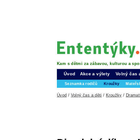
Kam s dětmi za zábavou, kulturou a spo
Úvod
Akce a výlety
Volný čas 
Seznamka rodičů
Kroužky
Mateřs
Úvod
/
Volný čas a děti
/
Kroužky
/
Dramat