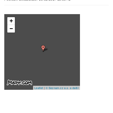
+
−
Leaflet
|
© Seznam.cz a.s. a další