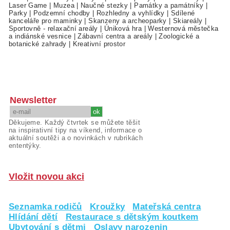
Laser Game
|
Muzea
|
Naučné stezky
|
Památky a památníky
|
Parky
|
Podzemní chodby
|
Rozhledny a vyhlídky
|
Sdílené
kanceláře pro maminky
|
Skanzeny a archeoparky
|
Skiareály
|
Sportovně - relaxační areály
|
Úniková hra
|
Westernová městečka
a indiánské vesnice
|
Zábavní centra a areály
|
Zoologické a
botanické zahrady
|
Kreativní prostor
Newsletter
Děkujeme. Každý čtvrtek se můžete těšit
na inspirativní tipy na víkend, informace o
aktuální soutěži a o novinkách v rubrikách
ententýky.
Vložit novou akci
Seznamka rodičů
Kroužky
Mateřská centra
Hlídání dětí
Restaurace s dětským koutkem
Ubytování s dětmi
Oslavy narozenin