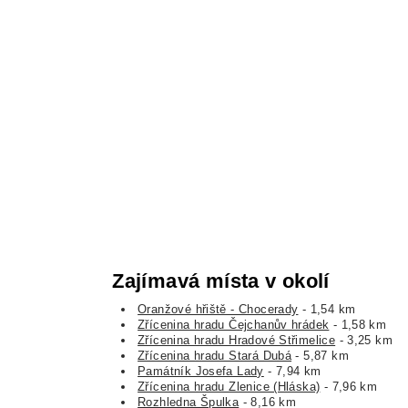
Zajímavá místa v okolí
Oranžové hřiště - Chocerady
- 1,54 km
Zřícenina hradu Čejchanův hrádek
- 1,58 km
Zřícenina hradu Hradové Střimelice
- 3,25 km
Zřícenina hradu Stará Dubá
- 5,87 km
Památník Josefa Lady
- 7,94 km
Zřícenina hradu Zlenice (Hláska)
- 7,96 km
Rozhledna Špulka
- 8,16 km