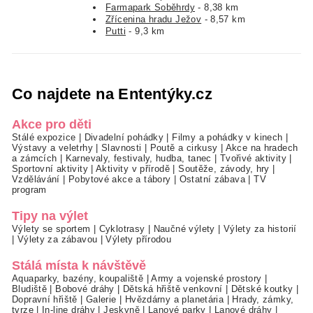
Farmapark Soběhrdy
- 8,38 km
Zřícenina hradu Ježov
- 8,57 km
Putti
- 9,3 km
Co najdete na Ententýky.cz
Akce pro děti
Stálé expozice
|
Divadelní pohádky
|
Filmy a pohádky v kinech
|
Výstavy a veletrhy
|
Slavnosti
|
Poutě a cirkusy
|
Akce na hradech
a zámcích
|
Karnevaly, festivaly, hudba, tanec
|
Tvořivé aktivity
|
Sportovní aktivity
|
Aktivity v přírodě
|
Soutěže, závody, hry
|
Vzdělávání
|
Pobytové akce a tábory
|
Ostatní zábava
|
TV
program
Tipy na výlet
Výlety se sportem
|
Cyklotrasy
|
Naučné výlety
|
Výlety za historií
|
Výlety za zábavou
|
Výlety přírodou
Stálá místa k návštěvě
Aquaparky, bazény, koupaliště
|
Army a vojenské prostory
|
Bludiště
|
Bobové dráhy
|
Dětská hřiště venkovní
|
Dětské koutky
|
Dopravní hřiště
|
Galerie
|
Hvězdárny a planetária
|
Hrady, zámky,
tvrze
|
In-line dráhy
|
Jeskyně
|
Lanové parky
|
Lanové dráhy
|