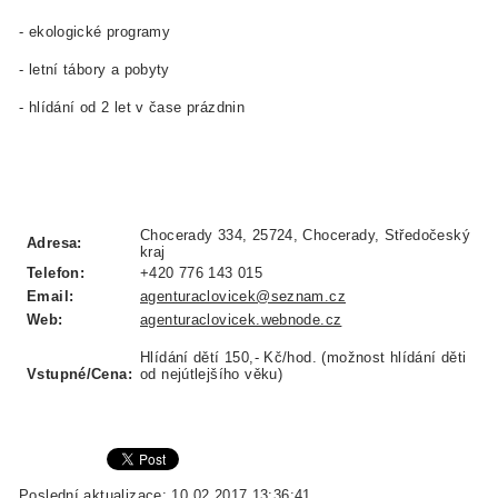
- ekologické programy
- letní tábory a pobyty
- hlídání od 2 let v čase prázdnin
Chocerady 334, 25724, Chocerady, Středočeský
Adresa:
kraj
Telefon:
+420 776 143 015
Email:
agenturaclovicek@seznam.cz
Web:
agenturaclovicek.webnode.cz
Hlídání dětí 150,- Kč/hod. (možnost hlídání děti
Vstupné/Cena:
od nejútlejšího věku)
Poslední aktualizace: 10.02.2017 13:36:41