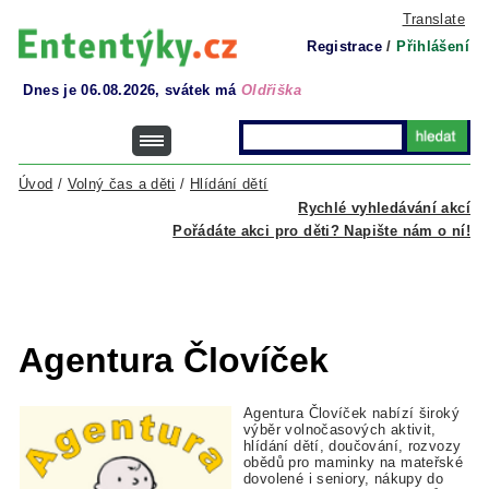
Translate
Registrace
/
Přihlášení
Dnes je 06.08.2026, svátek má
Oldřiška
Úvod
/
Volný čas a děti
/
Hlídání dětí
Rychlé vyhledávání akcí
Pořádáte akci pro děti? Napište nám o ní!
Agentura Človíček
Agentura Človíček nabízí široký
výběr volnočasových aktivit,
hlídání dětí, doučování, rozvozy
obědů pro maminky na mateřské
dovolené i seniory, nákupy do