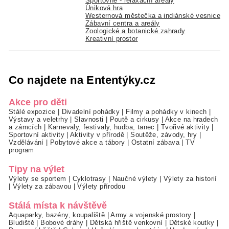
Sportovně - relaxační areály
Úniková hra
Westernová městečka a indiánské vesnice
Zábavní centra a areály
Zoologické a botanické zahrady
Kreativní prostor
Co najdete na Ententýky.cz
Akce pro děti
Stálé expozice
|
Divadelní pohádky
|
Filmy a pohádky v kinech
|
Výstavy a veletrhy
|
Slavnosti
|
Poutě a cirkusy
|
Akce na hradech
a zámcích
|
Karnevaly, festivaly, hudba, tanec
|
Tvořivé aktivity
|
Sportovní aktivity
|
Aktivity v přírodě
|
Soutěže, závody, hry
|
Vzdělávání
|
Pobytové akce a tábory
|
Ostatní zábava
|
TV
program
Tipy na výlet
Výlety se sportem
|
Cyklotrasy
|
Naučné výlety
|
Výlety za historií
|
Výlety za zábavou
|
Výlety přírodou
Stálá místa k návštěvě
Aquaparky, bazény, koupaliště
|
Army a vojenské prostory
|
Bludiště
|
Bobové dráhy
|
Dětská hřiště venkovní
|
Dětské koutky
|