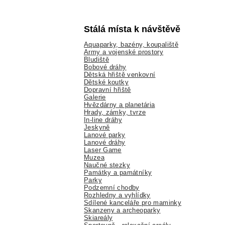
Stálá místa k návštěvě
Aquaparky, bazény, koupaliště
Army a vojenské prostory
Bludiště
Bobové dráhy
Dětská hřiště venkovní
Dětské koutky
Dopravní hřiště
Galerie
Hvězdárny a planetária
Hrady, zámky, tvrze
In-line dráhy
Jeskyně
Lanové parky
Lanové dráhy
Laser Game
Muzea
Naučné stezky
Památky a památníky
Parky
Podzemní chodby
Rozhledny a vyhlídky
Sdílené kanceláře pro maminky
Skanzeny a archeoparky
Skiareály