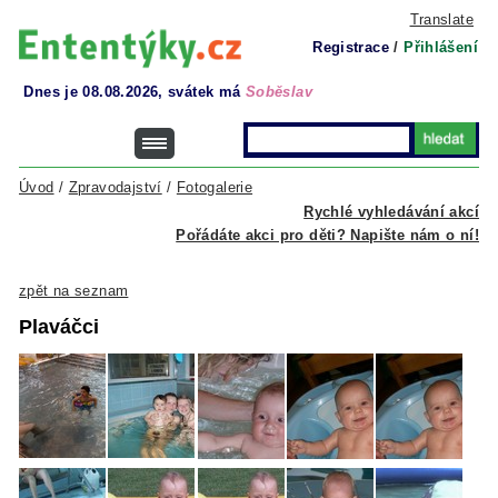
Translate
Registrace
/
Přihlášení
Dnes je 08.08.2026, svátek má
Soběslav
Úvod
/
Zpravodajství
/
Fotogalerie
Rychlé vyhledávání akcí
Pořádáte akci pro děti? Napište nám o ní!
zpět na seznam
Plaváčci