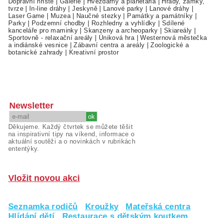
Dopravní hřiště
|
Galerie
|
Hvězdárny a planetária
|
Hrady, zámky,
tvrze
|
In-line dráhy
|
Jeskyně
|
Lanové parky
|
Lanové dráhy
|
Laser Game
|
Muzea
|
Naučné stezky
|
Památky a památníky
|
Parky
|
Podzemní chodby
|
Rozhledny a vyhlídky
|
Sdílené
kanceláře pro maminky
|
Skanzeny a archeoparky
|
Skiareály
|
Sportovně - relaxační areály
|
Úniková hra
|
Westernová městečka
a indiánské vesnice
|
Zábavní centra a areály
|
Zoologické a
botanické zahrady
|
Kreativní prostor
Newsletter
Děkujeme. Každý čtvrtek se můžete těšit
na inspirativní tipy na víkend, informace o
aktuální soutěži a o novinkách v rubrikách
ententýky.
Vložit novou akci
Seznamka rodičů
Kroužky
Mateřská centra
Hlídání dětí
Restaurace s dětským koutkem