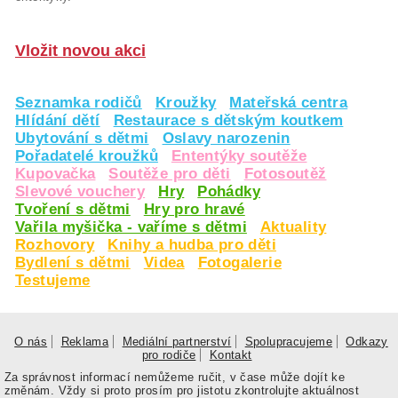
Vložit novou akci
Seznamka rodičů
Kroužky
Mateřská centra
Hlídání dětí
Restaurace s dětským koutkem
Ubytování s dětmi
Oslavy narozenin
Pořadatelé kroužků
Ententýky soutěže
Kupovačka
Soutěže pro děti
Fotosoutěž
Slevové vouchery
Hry
Pohádky
Tvoření s dětmi
Hry pro hravé
Vařila myšička - vaříme s dětmi
Aktuality
Rozhovory
Knihy a hudba pro děti
Bydlení s dětmi
Videa
Fotogalerie
Testujeme
O nás
Reklama
Mediální partnerství
Spolupracujeme
Odkazy
pro rodiče
Kontakt
Za správnost informací nemůžeme ručit, v čase může dojít ke
změnám. Vždy si proto prosím pro jistotu zkontrolujte aktuálnost