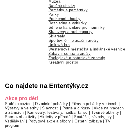
Muzea
Naučné stezky
Památky a památníky
Parky
Podzemní chodby
Rozhledny a vyhlídky
Sdílené kanceláře pro maminky
Skanzeny a archeoparky
Skiareály
Sportovně - relaxační areály
Úniková hra
Westernová městečka a indiánské vesnice
Zábavní centra a areály
Zoologické a botanické zahrady
Kreativní prostor
Co najdete na Ententýky.cz
Akce pro děti
Stálé expozice
|
Divadelní pohádky
|
Filmy a pohádky v kinech
|
Výstavy a veletrhy
|
Slavnosti
|
Poutě a cirkusy
|
Akce na hradech
a zámcích
|
Karnevaly, festivaly, hudba, tanec
|
Tvořivé aktivity
|
Sportovní aktivity
|
Aktivity v přírodě
|
Soutěže, závody, hry
|
Vzdělávání
|
Pobytové akce a tábory
|
Ostatní zábava
|
TV
program