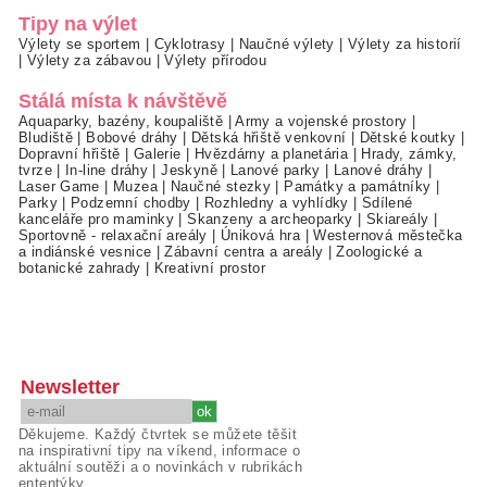
Tipy na výlet
Výlety se sportem
|
Cyklotrasy
|
Naučné výlety
|
Výlety za historií
|
Výlety za zábavou
|
Výlety přírodou
Stálá místa k návštěvě
Aquaparky, bazény, koupaliště
|
Army a vojenské prostory
|
Bludiště
|
Bobové dráhy
|
Dětská hřiště venkovní
|
Dětské koutky
|
Dopravní hřiště
|
Galerie
|
Hvězdárny a planetária
|
Hrady, zámky,
tvrze
|
In-line dráhy
|
Jeskyně
|
Lanové parky
|
Lanové dráhy
|
Laser Game
|
Muzea
|
Naučné stezky
|
Památky a památníky
|
Parky
|
Podzemní chodby
|
Rozhledny a vyhlídky
|
Sdílené
kanceláře pro maminky
|
Skanzeny a archeoparky
|
Skiareály
|
Sportovně - relaxační areály
|
Úniková hra
|
Westernová městečka
a indiánské vesnice
|
Zábavní centra a areály
|
Zoologické a
botanické zahrady
|
Kreativní prostor
Newsletter
Děkujeme. Každý čtvrtek se můžete těšit
na inspirativní tipy na víkend, informace o
aktuální soutěži a o novinkách v rubrikách
ententýky.