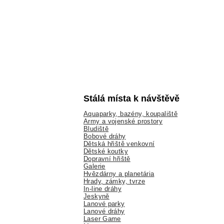
Stálá místa k návštěvě
Aquaparky, bazény, koupaliště
Army a vojenské prostory
Bludiště
Bobové dráhy
Dětská hřiště venkovní
Dětské koutky
Dopravní hřiště
Galerie
Hvězdárny a planetária
Hrady, zámky, tvrze
In-line dráhy
Jeskyně
Lanové parky
Lanové dráhy
Laser Game