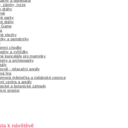
árny a planetária
, zámky, tvrze
ne dráhy
yně
vé parky
vé dráhy
r Game
a
né stezky
tky a památníky
y
emní chodby
edny a vyhlídky
né kanceláře pro maminky
zeny a archeoparky
eály
ovně - relaxační areály
vá hra
rnová městečka a indiánské vesnice
ní centra a areály
gické a botanické zahrady
ivní prostor
sta k návštěvě