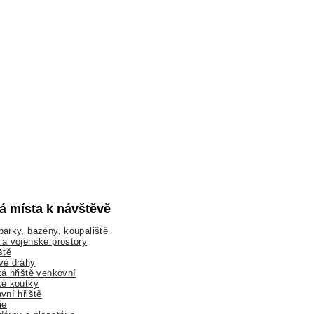
lá místa k návštěvě
arky, bazény, koupaliště
a vojenské prostory
ště
vé dráhy
á hřiště venkovní
ké koutky
vní hřiště
ie