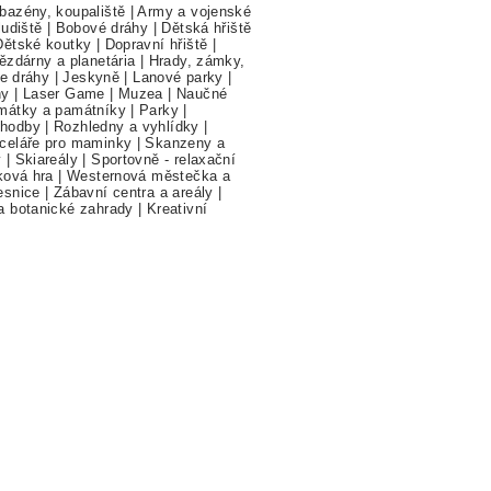
bazény, koupaliště
|
Army a vojenské
ludiště
|
Bobové dráhy
|
Dětská hřiště
Dětské koutky
|
Dopravní hřiště
|
ězdárny a planetária
|
Hrady, zámky,
ne dráhy
|
Jeskyně
|
Lanové parky
|
hy
|
Laser Game
|
Muzea
|
Naučné
mátky a památníky
|
Parky
|
hodby
|
Rozhledny a vyhlídky
|
celáře pro maminky
|
Skanzeny a
y
|
Skiareály
|
Sportovně - relaxační
ková hra
|
Westernová městečka a
esnice
|
Zábavní centra a areály
|
a botanické zahrady
|
Kreativní