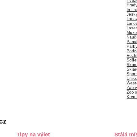
Hvězd
Hrady
In-li
Jesk
Lano
Lano
Lase
Muze
Nauč
Pamá
Park
Podz
Rozhl
Sdíle
Skan
Skiar
Sport
Úniko
Weste
Zábav
Zoolo
Kreat
cz
Tipy na výlet
Stálá mí