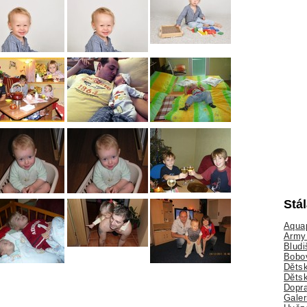
Stá
Aquap
Army 
Bludi
Bobo
Dětsk
Děts
Dopra
Galer