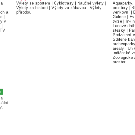
 a
Výlety se sportem
|
Cyklotrasy
|
Naučné výlety
|
Aquaparky, 
Výlety za historií
|
Výlety za zábavou
|
Výlety
prostory
|
B
ch a
přírodou
venkovní
|
ec
|
Galerie
|
Hv
ty v
tvrze
|
In-li
í
|
Lanové drá
TV
stezky
|
Pa
Podzemní c
Sdílené kan
archeopark
areály
|
Úni
indiánské v
Zoologické 
prostor
na
uální
y.