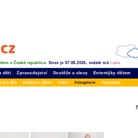
rtem v České republice.
Dnes je 07.08.2026, svátek má
Lada
a děti
Zpravodajství
Soutěže a slevy
Ententýky dětem
 pro děti
Bydlení s dětmi
Videa
Fotogalerie
Testujeme
P