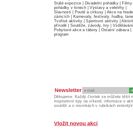
Stálé expozice
|
Divadelní pohádky
|
Filmy
pohádky v kinech
|
Výstavy a veletrhy
|
Slavnosti
|
Poutě a cirkusy
|
Akce na hrade
zámcích
|
Karnevaly, festivaly, hudba, tan
Tvořivé aktivity
|
Sportovní aktivity
|
Aktivi
přírodě
|
Soutěže, závody, hry
|
Vzděláván
Pobytové akce a tábory
|
Ostatní zábava
|
program
Newsletter
Děkujeme. Každý čtvrtek se můžete těšit 
inspirativní tipy na víkend, informace o akt
soutěži a o novinkách v rubrikách ententýk
Vložit novou akci