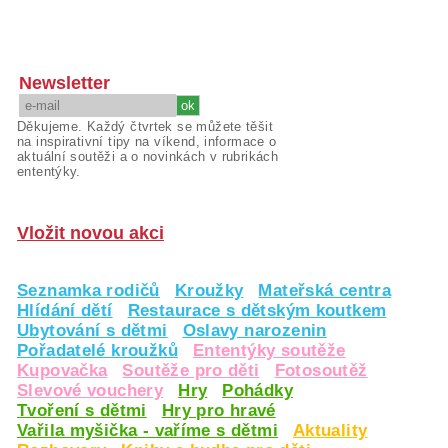
Newsletter
Děkujeme. Každý čtvrtek se můžete těšit
na inspirativní tipy na víkend, informace o
aktuální soutěži a o novinkách v rubrikách
ententýky.
Vložit novou akci
Seznamka rodičů
Kroužky
Mateřská centra
Hlídání dětí
Restaurace s dětským koutkem
Ubytování s dětmi
Oslavy narozenin
Pořadatelé kroužků
Ententýky soutěže
Kupovačka
Soutěže pro děti
Fotosoutěž
Slevové vouchery
Hry
Pohádky
Tvoření s dětmi
Hry pro hravé
Vařila myšička - vaříme s dětmi
Aktuality