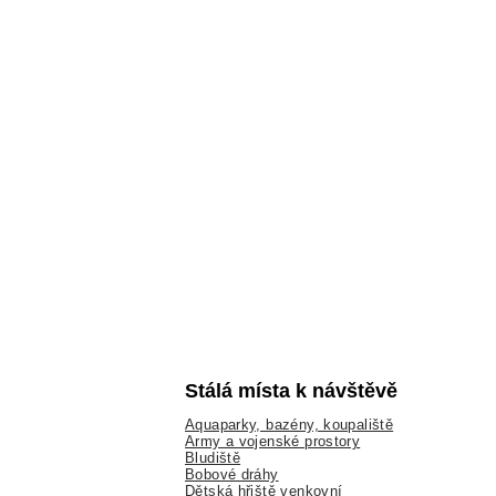
Stálá místa k návštěvě
Aquaparky, bazény, koupaliště
Army a vojenské prostory
Bludiště
Bobové dráhy
Dětská hřiště venkovní