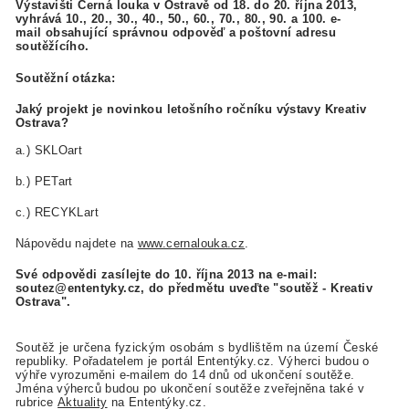
Výstavišti Černá louka v Ostravě od 18. do 20. října 2013,
vyhrává 10., 20., 30., 40., 50., 60., 70., 80., 90. a 100. e-
mail obsahující správnou odpověď a poštovní adresu
soutěžícího.
Soutěžní otázka:
Jaký projekt je novinkou letošního ročníku výstavy Kreativ
Ostrava?
a.) SKLOart
b.) PETart
c.) RECYKLart
Nápovědu najdete na
www.cernalouka.cz
.
Své odpovědi zasílejte do 10. října 2013 na e-mail:
soutez@ententyky.cz, do předmětu uveďte "soutěž - Kreativ
Ostrava".
Soutěž je určena fyzickým osobám s bydlištěm na území České
republiky. Pořadatelem je portál Ententýky.cz. Výherci budou o
výhře vyrozuměni e-mailem do 14 dnů od ukončení soutěže.
Jména výherců budou po ukončení soutěže zveřejněna také v
rubrice
Aktuality
na Ententýky.cz.