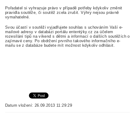
Pořadatel si vyhrazuje právo v případě potřeby kdykoliv změnit
pravidla soutěže, či soutěž zcela zrušit. Výhry nejsou právně
vymahatelné.
Svou účastí v soutěži vyjadřujete souhlas s uchováním Vaší e-
mailové adresy v databázi portálu ententýky.cz za účelem
rozesílání tipů na víkend s dětmi a informací o dalších soutěžích o
zajímavé ceny. Po obdržení prvního takového informačního e-
mailu se z databáze budete mít možnost kdykoliv odhlásit.
Datum vložení: 26.09.2013 11:29:29