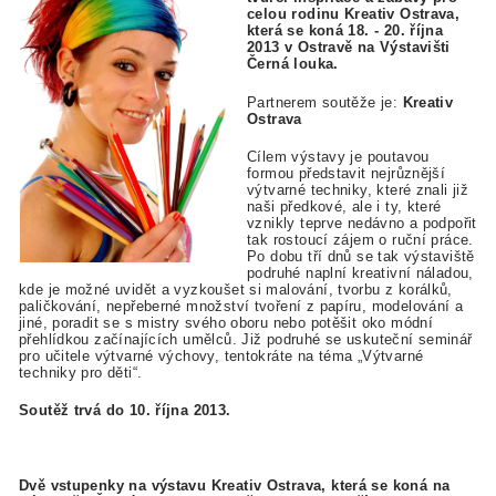
celou rodinu Kreativ Ostrava,
která se koná 18. - 20. října
2013 v Ostravě na Výstavišti
Černá louka.
Partnerem soutěže je:
Kreativ
Ostrava
Cílem výstavy je poutavou
formou představit nejrůznější
výtvarné techniky, které znali již
naši předkové, ale i ty, které
vznikly teprve nedávno a podpořit
tak rostoucí zájem o ruční práce.
Po dobu tří dnů se tak výstaviště
podruhé naplní kreativní náladou,
kde je možné uvidět a vyzkoušet si malování, tvorbu z korálků,
paličkování, nepřeberné množství tvoření z papíru, modelování a
jiné, poradit se s mistry svého oboru nebo potěšit oko módní
přehlídkou začínajících umělců. Již podruhé se uskuteční seminář
pro učitele výtvarné výchovy, tentokráte na téma „Výtvarné
techniky pro děti“.
Soutěž trvá do 10. října 2013.
Dvě vstupenky na výstavu Kreativ Ostrava, která se koná na