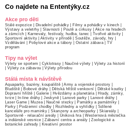
Co najdete na Ententýky.cz
Akce pro děti
Stálé expozice
|
Divadelní pohádky
|
Filmy a pohádky v kinech
|
Výstavy a veletrhy
|
Slavnosti
|
Poutě a cirkusy
|
Akce na hradech
a zámcích
|
Karnevaly, festivaly, hudba, tanec
|
Tvořivé aktivity
|
Sportovní aktivity
|
Aktivity v přírodě
|
Soutěže, závody, hry
|
Vzdělávání
|
Pobytové akce a tábory
|
Ostatní zábava
|
TV
program
Tipy na výlet
Výlety se sportem
|
Cyklotrasy
|
Naučné výlety
|
Výlety za historií
|
Výlety za zábavou
|
Výlety přírodou
Stálá místa k návštěvě
Aquaparky, bazény, koupaliště
|
Army a vojenské prostory
|
Bludiště
|
Bobové dráhy
|
Dětská hřiště venkovní
|
Dětské koutky
|
Dopravní hřiště
|
Galerie
|
Hvězdárny a planetária
|
Hrady, zámky,
tvrze
|
In-line dráhy
|
Jeskyně
|
Lanové parky
|
Lanové dráhy
|
Laser Game
|
Muzea
|
Naučné stezky
|
Památky a památníky
|
Parky
|
Podzemní chodby
|
Rozhledny a vyhlídky
|
Sdílené
kanceláře pro maminky
|
Skanzeny a archeoparky
|
Skiareály
|
Sportovně - relaxační areály
|
Úniková hra
|
Westernová městečka
a indiánské vesnice
|
Zábavní centra a areály
|
Zoologické a
botanické zahrady
|
Kreativní prostor