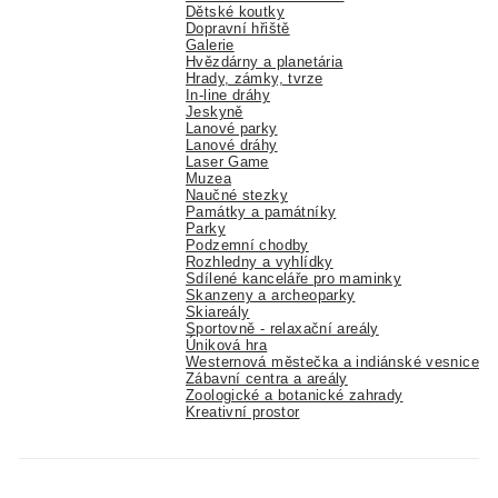
Dětské koutky
Dopravní hřiště
Galerie
Hvězdárny a planetária
Hrady, zámky, tvrze
In-line dráhy
Jeskyně
Lanové parky
Lanové dráhy
Laser Game
Muzea
Naučné stezky
Památky a památníky
Parky
Podzemní chodby
Rozhledny a vyhlídky
Sdílené kanceláře pro maminky
Skanzeny a archeoparky
Skiareály
Sportovně - relaxační areály
Úniková hra
Westernová městečka a indiánské vesnice
Zábavní centra a areály
Zoologické a botanické zahrady
Kreativní prostor