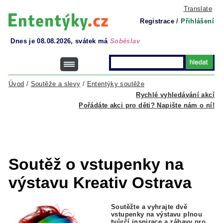
Translate
Registrace
/
Přihlášení
Dnes je 08.08.2026, svátek má
Soběslav
Úvod
/
Soutěže a slevy
/
Ententýky soutěže
Rychlé vyhledávání akcí
Pořádáte akci pro děti? Napište nám o ní!
Soutěž o vstupenky na
výstavu Kreativ Ostrava
Soutěžte a vyhrajte dvě
vstupenky na výstavu plnou
tvůrčí inspirace a zábavy pro