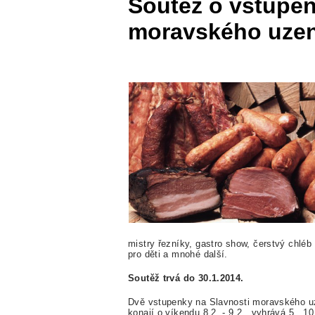
Soutěž o vstupen
moravského uze
mistry řezníky, gastro show, čerstvý chléb
pro děti a mnohé další.
Soutěž trvá do 30.1.2014.
Dvě vstupenky na Slavnosti moravského uz
konají o víkendu 8.2. - 9.2., vyhrává 5., 