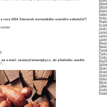
Dětsk
Děts
Dopra
Galer
Hvězd
 v roce 2014 Slavnosti moravského uzeného uskuteční?
Hrady
In-li
dhoštěm
Jesk
Lano
Lano
Lase
Muze
Nauč
Pamá
cz
.
Park
Podz
4 na e-mail: soutez@ententyky.cz, do předmětu uveďte
Rozhl
".
Sdíle
Skan
Skiar
Sport
Úniko
Weste
Zábav
Zoolo
Kreat