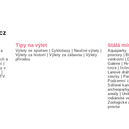
cz
Tipy na výlet
Stálá mí
 a
Výlety se sportem
|
Cyklotrasy
|
Naučné výlety
|
Aquaparky, 
Výlety za historií
|
Výlety za zábavou
|
Výlety
prostory
|
B
ch a
přírodou
venkovní
|
ec
|
Galerie
|
Hv
ty v
tvrze
|
In-li
í
|
Lanové drá
TV
stezky
|
Pa
Podzemní c
Sdílené kan
archeopark
areály
|
Úni
indiánské v
Zoologické 
prostor