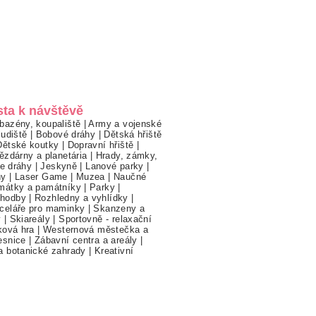
sta k návštěvě
bazény, koupaliště
|
Army a vojenské
ludiště
|
Bobové dráhy
|
Dětská hřiště
Dětské koutky
|
Dopravní hřiště
|
ězdárny a planetária
|
Hrady, zámky,
ne dráhy
|
Jeskyně
|
Lanové parky
|
hy
|
Laser Game
|
Muzea
|
Naučné
mátky a památníky
|
Parky
|
hodby
|
Rozhledny a vyhlídky
|
celáře pro maminky
|
Skanzeny a
y
|
Skiareály
|
Sportovně - relaxační
ková hra
|
Westernová městečka a
esnice
|
Zábavní centra a areály
|
a botanické zahrady
|
Kreativní