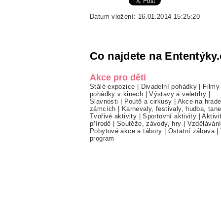
Datum vložení: 16.01.2014 15:25:20
Co najdete na Ententýky.
Akce pro děti
Stálé expozice
|
Divadelní pohádky
|
Filmy
pohádky v kinech
|
Výstavy a veletrhy
|
Slavnosti
|
Poutě a cirkusy
|
Akce na hrade
zámcích
|
Karnevaly, festivaly, hudba, tan
Tvořivé aktivity
|
Sportovní aktivity
|
Aktivi
přírodě
|
Soutěže, závody, hry
|
Vzděláván
Pobytové akce a tábory
|
Ostatní zábava
|
program