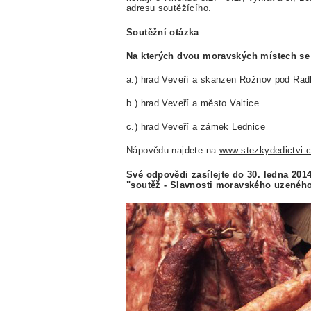
adresu soutěžícího.
Soutěžní otázka
:
Na kterých dvou moravských místech se
a.) hrad Veveří a skanzen Rožnov pod Ra
b.) hrad Veveří a město Valtice
c.) hrad Veveří a zámek Lednice
Nápovědu najdete na
www.stezkydedictvi.
Své odpovědi zasílejte do 30. ledna 201
"soutěž - Slavnosti moravského uzeného