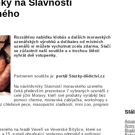
ky na Slavnosti
ného
Rozsáhlou nabídku klobás a dalších moravských
uzenářských výrobků a delikates od místních
uzenářů si můžete vychutnat zcela zdarma. Stačí
se zúčastnit naší soutěže a s trochou štěstí
vyhrát dvě vstupenky.
Partnerem soutěže je:
portál Stezky-dědictví.cz
Na návštěvníky Slavností moravského uzeného
čeká především prezentace 7 vybraných uzenářů z
celé jižní Moravy, kteří své produkty vyrábějí bez
pomoci chemie, moravská zabíjačka, workshopy s
 z chlebové pece, masopustní sladkosti, mini zoo, program
Stá
Aquap
Army 
eného na hradě Veveří ve Veverské Bítýšce, které se
Bludi
10. a 15. e-mail obsahující správnou odpověď a poštovní
Bobo