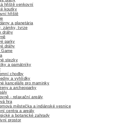
á hřiště venkovní
ké koutky
vní hřiště
ie
árny a planetária
, zámky, tvrze
ne dráhy
yně
vé parky
vé dráhy
r Game
a
né stezky
tky a památníky
y
emní chodby
edny a vyhlídky
né kanceláře pro maminky
zeny a archeoparky
eály
ovně - relaxační areály
vá hra
rnová městečka a indiánské vesnice
ní centra a areály
gické a botanické zahrady
ivní prostor