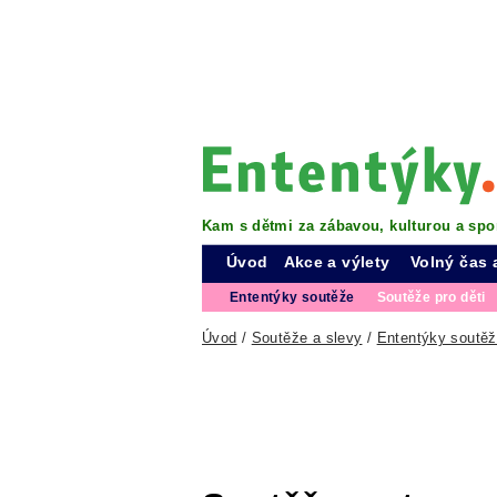
Kam s dětmi za zábavou, kulturou a spo
Úvod
Akce a výlety
Volný čas 
Ententýky soutěže
Soutěže pro děti
Úvod
/
Soutěže a slevy
/
Ententýky soutě