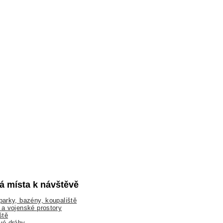
lá místa k návštěvě
arky, bazény, koupaliště
a vojenské prostory
ště
vé dráhy