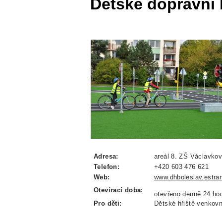
Dětské dopravní 
Adresa:
areál 8. ZŠ Václavkov
Telefon:
+420 603 476 621
Web:
www.dhboleslav.estra
Otevírací doba:
otevřeno denně 24 ho
Pro děti:
Dětské hřiště venkovn