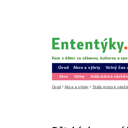
Kam s dětmi za zábavou, kulturou a spo
Úvod
Akce a výlety
Volný čas 
Akce
Výlety
Stálá místa k návště
Úvod
/
Akce a výlety
/
Stálá místa k návšt