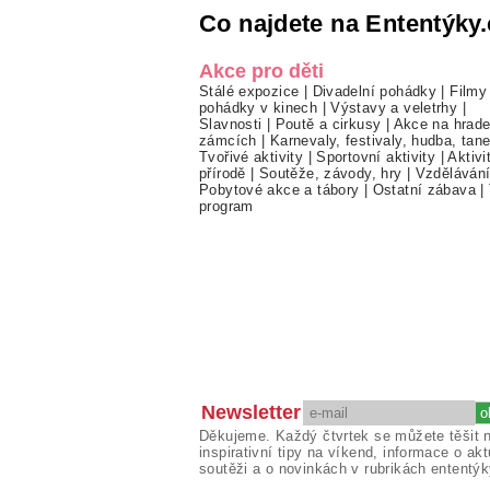
Co najdete na Ententýky.
Akce pro děti
Stálé expozice
|
Divadelní pohádky
|
Filmy
pohádky v kinech
|
Výstavy a veletrhy
|
Slavnosti
|
Poutě a cirkusy
|
Akce na hrade
zámcích
|
Karnevaly, festivaly, hudba, tan
Tvořivé aktivity
|
Sportovní aktivity
|
Aktivi
přírodě
|
Soutěže, závody, hry
|
Vzděláván
Pobytové akce a tábory
|
Ostatní zábava
|
program
Newsletter
Děkujeme. Každý čtvrtek se můžete těšit 
inspirativní tipy na víkend, informace o akt
soutěži a o novinkách v rubrikách ententýk