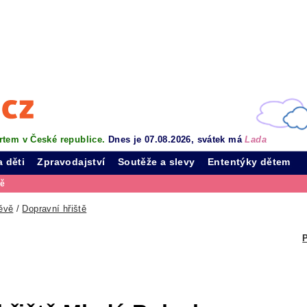
rtem v České republice.
Dnes je 07.08.2026, svátek má
Lada
a děti
Zpravodajství
Soutěže a slevy
Ententýky dětem
vě
ěvě
/
Dopravní hřiště
P