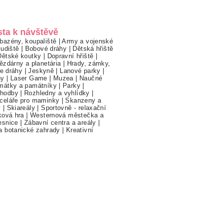
sta k návštěvě
bazény, koupaliště
|
Army a vojenské
ludiště
|
Bobové dráhy
|
Dětská hřiště
Dětské koutky
|
Dopravní hřiště
|
ězdárny a planetária
|
Hrady, zámky,
ne dráhy
|
Jeskyně
|
Lanové parky
|
hy
|
Laser Game
|
Muzea
|
Naučné
mátky a památníky
|
Parky
|
hodby
|
Rozhledny a vyhlídky
|
celáře pro maminky
|
Skanzeny a
y
|
Skiareály
|
Sportovně - relaxační
ková hra
|
Westernová městečka a
esnice
|
Zábavní centra a areály
|
a botanické zahrady
|
Kreativní