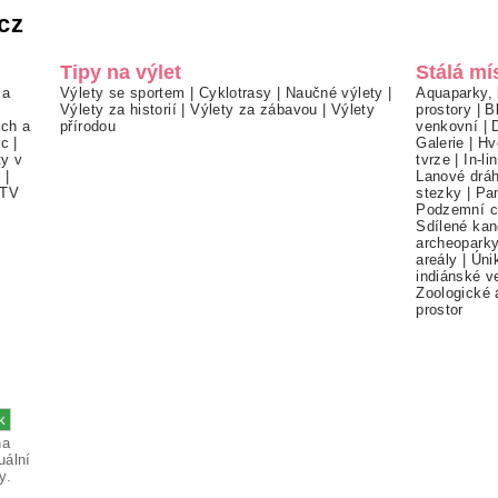
cz
Tipy na výlet
Stálá mí
 a
Výlety se sportem
|
Cyklotrasy
|
Naučné výlety
|
Aquaparky, 
Výlety za historií
|
Výlety za zábavou
|
Výlety
prostory
|
B
ch a
přírodou
venkovní
|
ec
|
Galerie
|
Hv
ty v
tvrze
|
In-li
í
|
Lanové drá
TV
stezky
|
Pa
Podzemní c
Sdílené kan
archeopark
areály
|
Úni
indiánské v
Zoologické 
prostor
na
uální
y.