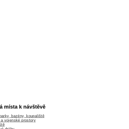
lá místa k návštěvě
arky, bazény, koupaliště
a vojenské prostory
ště
vé dráhy