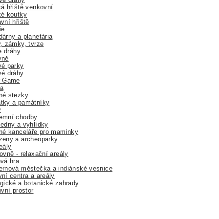
á hřiště venkovní
ké koutky
vní hřiště
ie
árny a planetária
, zámky, tvrze
ne dráhy
yně
vé parky
vé dráhy
r Game
a
né stezky
tky a památníky
y
emní chodby
edny a vyhlídky
né kanceláře pro maminky
zeny a archeoparky
eály
ovně - relaxační areály
vá hra
rnová městečka a indiánské vesnice
ní centra a areály
gické a botanické zahrady
ivní prostor