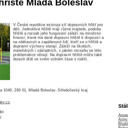
hřiště Mladá Boleslav
V České republice existuje síť dopravních hřišť pro
děti. Jednotlivé hřiště mají různé majitele, podoba
hřiště a rozsah jeho fungování záleží na množství
financí, které má dané dopravní hřiště k dispozici a
na obětavosti a zapálenosti lidí, kteří se o hřiště a
dopravní výchovu starají. Záleží na školách,
mateřských i základních, v jakém rozsahu se této
problematice věnují. Na dopravní hřiště může také
dorazit dítě ve svém volném čase s rodiči.
a 1040, 293 01, Mladá Boleslav, Středočeský kraj
nky.cz
Stá
din
Aquap
í
Army 
Bludi
Bobo