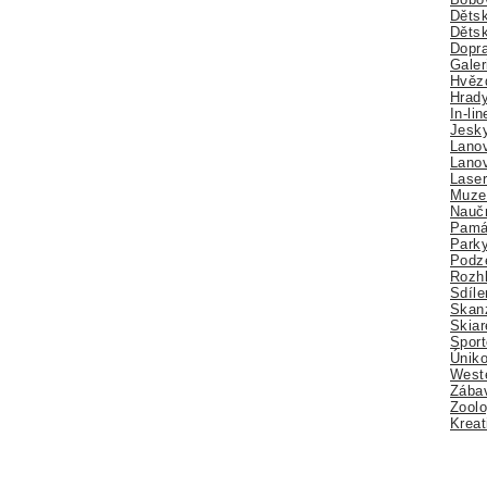
Dětsk
Děts
Dopra
Galer
Hvězd
Hrady
In-li
Jesk
Lano
Lano
Lase
Muze
Nauč
Pamá
Park
Podz
Rozhl
Sdíle
Skan
Skiar
Sport
Úniko
Weste
Zábav
Zoolo
Kreat