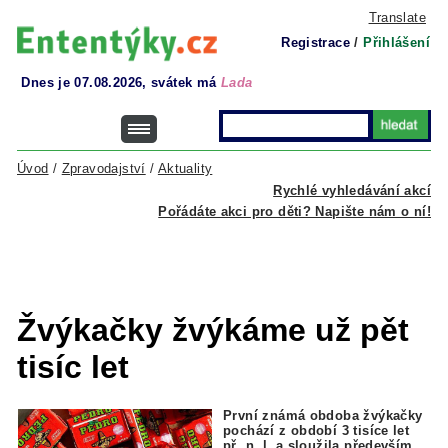
Translate
Registrace
/
Přihlášení
Dnes je 07.08.2026, svátek má
Lada
Úvod
/
Zpravodajství
/
Aktuality
Rychlé vyhledávání akcí
Pořádáte akci pro děti? Napište nám o ní!
Žvýkačky žvýkáme už pět
tisíc let
První známá obdoba žvýkačky
pochází z období 3 tisíce let
př. n. l. a sloužila především