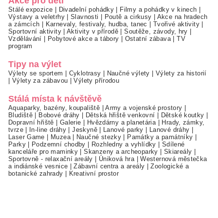
Akce pro děti
Stálé expozice
|
Divadelní pohádky
|
Filmy a pohádky v kinech
|
Výstavy a veletrhy
|
Slavnosti
|
Poutě a cirkusy
|
Akce na hradech
a zámcích
|
Karnevaly, festivaly, hudba, tanec
|
Tvořivé aktivity
|
Sportovní aktivity
|
Aktivity v přírodě
|
Soutěže, závody, hry
|
Vzdělávání
|
Pobytové akce a tábory
|
Ostatní zábava
|
TV
program
Tipy na výlet
Výlety se sportem
|
Cyklotrasy
|
Naučné výlety
|
Výlety za historií
|
Výlety za zábavou
|
Výlety přírodou
Stálá místa k návštěvě
Aquaparky, bazény, koupaliště
|
Army a vojenské prostory
|
Bludiště
|
Bobové dráhy
|
Dětská hřiště venkovní
|
Dětské koutky
|
Dopravní hřiště
|
Galerie
|
Hvězdárny a planetária
|
Hrady, zámky,
tvrze
|
In-line dráhy
|
Jeskyně
|
Lanové parky
|
Lanové dráhy
|
Laser Game
|
Muzea
|
Naučné stezky
|
Památky a památníky
|
Parky
|
Podzemní chodby
|
Rozhledny a vyhlídky
|
Sdílené
kanceláře pro maminky
|
Skanzeny a archeoparky
|
Skiareály
|
Sportovně - relaxační areály
|
Úniková hra
|
Westernová městečka
a indiánské vesnice
|
Zábavní centra a areály
|
Zoologické a
botanické zahrady
|
Kreativní prostor