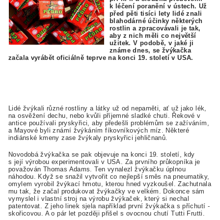
k léčení poranění v ústech.
Už
před pěti tisíci lety lidé znali
blahodárné účinky některých
rostlin a zpracovávali je tak,
aby z nich měli co největší
užitek
.
V podobě, v jaké ji
známe dnes, se žvýkačka
začala vyrábět oficiálně teprve na konci 19. století v USA.
Lidé žvýkali různé rostliny a látky už od nepaměti, ať už jako lék,
na osvěžení dechu, nebo kvůli příjemné sladké chuti. Řekové v
antice používali pryskyřici, aby předešli problémům se zažíváním,
a Mayové byli známí žvýkáním fíkovníkových míz. Některé
indiánské kmeny zase žvýkaly pryskyřici jehličnanů.
Novodobá žvýkačka se pak objevuje na konci 19. století, kdy
s její výrobou experimentovali v USA. Za prvního průkopníka je
považován Thomas Adams. Ten vynalezl žvýkačku úplnou
náhodou. Když se snažil vytvořit co nejlepší směs na pneumatiky,
omylem vyrobil žvýkací hmotu, kterou hned vyzkoušel. Zachutnala
mu tak, že začal produkovat žvýkačky ve velkém. Dokonce sám
vymyslel i vlastní stroj na výrobu žvýkaček, který si nechal
patentovat. Z jeho linek sjela například první žvýkačka s příchutí -
skořicovou. A o pár let později přišel s ovocnou chutí Tutti Frutti.