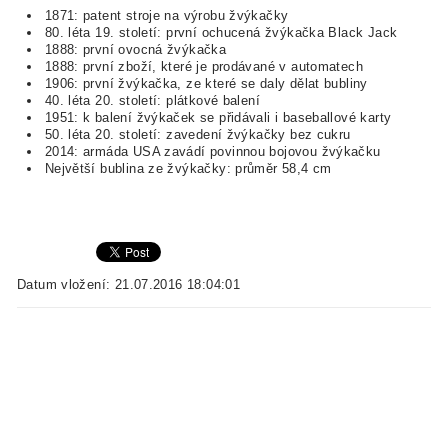
1871: patent stroje na výrobu žvýkačky
80. léta 19. století: první ochucená žvýkačka Black Jack
1888: první ovocná žvýkačka
1888: první zboží, které je prodávané v automatech
1906: první žvýkačka, ze které se daly dělat bubliny
40. léta 20. století: plátkové balení
1951: k balení žvýkaček se přidávali i baseballové karty
50. léta 20. století: zavedení žvýkačky bez cukru
2014: armáda USA zavádí povinnou bojovou žvýkačku
Největší bublina ze žvýkačky: průměr 58,4 cm
Datum vložení: 21.07.2016 18:04:01