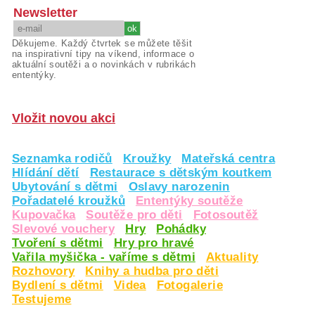
Newsletter
Děkujeme. Každý čtvrtek se můžete těšit
na inspirativní tipy na víkend, informace o
aktuální soutěži a o novinkách v rubrikách
ententýky.
Vložit novou akci
Seznamka rodičů
Kroužky
Mateřská centra
Hlídání dětí
Restaurace s dětským koutkem
Ubytování s dětmi
Oslavy narozenin
Pořadatelé kroužků
Ententýky soutěže
Kupovačka
Soutěže pro děti
Fotosoutěž
Slevové vouchery
Hry
Pohádky
Tvoření s dětmi
Hry pro hravé
Vařila myšička - vaříme s dětmi
Aktuality
Rozhovory
Knihy a hudba pro děti
Bydlení s dětmi
Videa
Fotogalerie
Testujeme