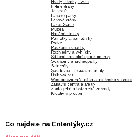
Hrady, zámky, tvrze
In-line dráhy
Jeskyně
Lanové parky
Lanové dráhy
Laser Game
Muzea
Naučné stezky
Památky a památníky
Parky
Podzemní chodby
Rozhledny a vyhlídky
Sdílené kanceláře pro maminky
Skanzeny a archeoparky
Skiareály
Sportovně - relaxační areály
Úniková hra
Westernová městečka a indiánské vesnice
Zábavní centra a areály
Zoologické a botanické zahrady
Kreativní prostor
Co najdete na Ententýky.cz