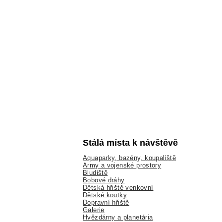
Stálá místa k návštěvě
Aquaparky, bazény, koupaliště
Army a vojenské prostory
Bludiště
Bobové dráhy
Dětská hřiště venkovní
Dětské koutky
Dopravní hřiště
Galerie
Hvězdárny a planetária