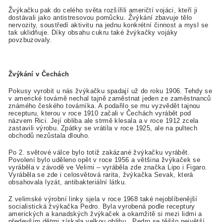
Žvýkačku pak do celého světa rozšířili američtí vojáci, kteří ji
dostávali jako antistresovou pomůcku. Žvýkání zbavuje tělo
nervozity, soustředí aktivitu na jednu konkrétní činnost a mysl se
tak uklidňuje. Díky obsahu cukru také žvýkačky vojáky
povzbuzovaly.
Žvýkání v Čechách
Pokusy vyrobit u nás žvýkačku spadají už do roku 1906. Tehdy se
v americké továrně nechal tajně zaměstnat jeden ze zaměstnanců
známého českého továrníka. A podařilo se mu vyzvědět tajnou
recepturu, kterou v roce 1910 začali v Čechách vyrábět pod
názvem Rici. Její obliba ale strmě klesala a v roce 1912 zcela
zastavili výrobu. Zpátky se vrátila v roce 1925, ale na pultech
obchodů nezůstala dlouho.
Po 2. světové válce bylo totiž zakázané žvýkačku vyrábět.
Povolení bylo uděleno opět v roce 1956 a většina žvýkaček se
vyráběla v závodě ve Velimi – vyráběla zde značka Lipo i Figaro.
Vyráběla se zde i celosvětová rarita, žvýkačka Sevak, která
obsahovala lyzát, antibakteriální látku.
Z velimské výrobní linky sjela v roce 1968 také nejoblíbenější
socialistická žvýkačka Pedro. Byla vyrobená podle receptury
amerických a kanadských žvýkaček a okamžitě si mezi lidmi a
především dětmi získala velkou oblibu. „Pedro se těšilo největší