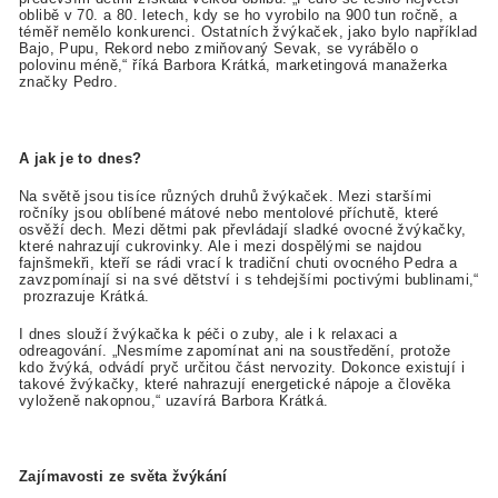
oblibě v 70. a 80. letech, kdy se ho vyrobilo na 900 tun ročně, a
téměř nemělo konkurenci. Ostatních žvýkaček, jako bylo například
Bajo, Pupu, Rekord nebo zmiňovaný Sevak, se vyrábělo o
polovinu méně,“ říká Barbora Krátká, marketingová manažerka
značky Pedro.
A jak je to dnes?
Na světě jsou tisíce různých druhů žvýkaček. Mezi staršími
ročníky jsou oblíbené mátové nebo mentolové příchutě, které
osvěží dech. Mezi dětmi pak převládají sladké ovocné žvýkačky,
které nahrazují cukrovinky. Ale i mezi dospělými se najdou
fajnšmekři, kteří se rádi vrací k tradiční chuti ovocného Pedra a
zavzpomínají si na své dětství i s tehdejšími poctivými bublinami,“
prozrazuje Krátká.
I dnes slouží žvýkačka k péči o zuby, ale i k relaxaci a
odreagování. „Nesmíme zapomínat ani na soustředění, protože
kdo žvýká, odvádí pryč určitou část nervozity. Dokonce existují i
takové žvýkačky, které nahrazují energetické nápoje a člověka
vyloženě nakopnou,“ uzavírá Barbora Krátká.
Zajímavosti ze světa žvýkání