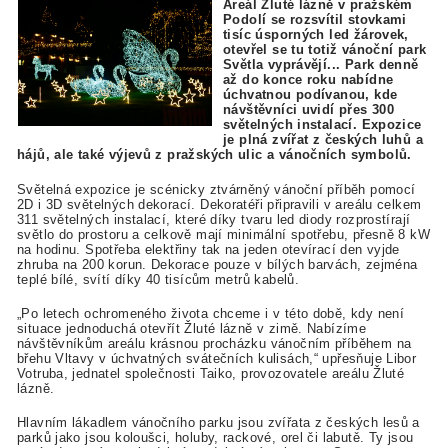
Areál Žluté lázně v pražském
Podolí se rozsvítil stovkami
tisíc úsporných led žárovek,
otevřel se tu totiž vánoční park
Světla vyprávějí... Park denně
až do konce roku nabídne
úchvatnou podívanou, kde
návštěvníci uvidí přes 300
světelných instalací. Expozice
je plná zvířat z českých luhů a
hájů, ale také výjevů z pražských ulic a vánočních symbolů.
Světelná expozice je scénicky ztvárněný vánoční příběh pomocí
2D i 3D světelných dekorací.
Dekoratéři připravili v areálu celkem
311 světelných instalací, které díky tvaru led diody rozprostírají
světlo do prostoru a celkově mají minimální spotřebu, přesně 8 kW
na hodinu.
Spotřeba elektřiny tak na jeden otevírací den vyjde
zhruba na 200 korun.
Dekorace pouze v bílých barvách, zejména
teplé bílé, svítí díky 40 tisícům metrů kabelů.
„Po letech ochromeného života chceme i v této době, kdy není
situace jednoduchá otevřít Žluté lázně v zimě. Nabízíme
návštěvníkům areálu krásnou procházku vánočním příběhem na
břehu Vltavy v úchvatných svátečních kulisách,“ upřesňuje Libor
Votruba, jednatel společnosti Taiko, provozovatele areálu Žluté
lázně.
Hlavním lákadlem vánočního parku jsou zvířata z českých lesů a
parků jako jsou koloušci, holuby, rackové, orel či labutě. Ty jsou