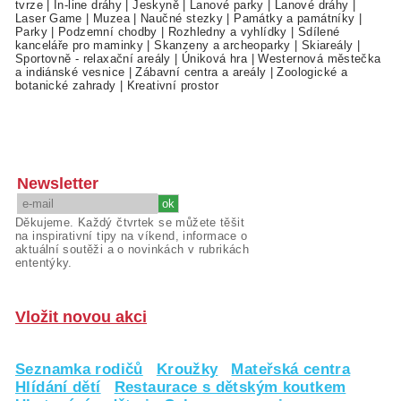
tvrze
|
In-line dráhy
|
Jeskyně
|
Lanové parky
|
Lanové dráhy
|
Laser Game
|
Muzea
|
Naučné stezky
|
Památky a památníky
|
Parky
|
Podzemní chodby
|
Rozhledny a vyhlídky
|
Sdílené
kanceláře pro maminky
|
Skanzeny a archeoparky
|
Skiareály
|
Sportovně - relaxační areály
|
Úniková hra
|
Westernová městečka
a indiánské vesnice
|
Zábavní centra a areály
|
Zoologické a
botanické zahrady
|
Kreativní prostor
Newsletter
Děkujeme. Každý čtvrtek se můžete těšit
na inspirativní tipy na víkend, informace o
aktuální soutěži a o novinkách v rubrikách
ententýky.
Vložit novou akci
Seznamka rodičů
Kroužky
Mateřská centra
Hlídání dětí
Restaurace s dětským koutkem