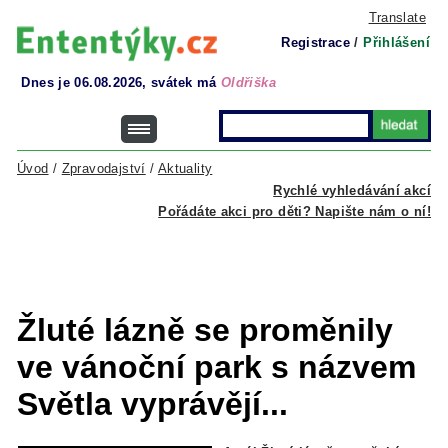
Translate
Registrace
/
Přihlášení
Dnes je 06.08.2026, svátek má
Oldřiška
Úvod
/
Zpravodajství
/
Aktuality
Rychlé vyhledávání akcí
Pořádáte akci pro děti? Napište nám o ní!
Žluté lázně se proměnily
ve vánoční park s názvem
Světla vyprávějí...