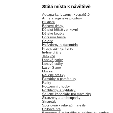
Stálá místa k návštěvě
Aquaparky, bazény, koupaliště
Army a vojenské prostory
Bludiště
Bobové dráhy
Dětská hřiště venkovní
Dětské koutky
Dopravní hřiště
Galerie
Hvězdárny a planetária
Hrady, zámky, tvrze
In-line dráhy
Jeskyně
Lanové parky
Lanové dráhy
Laser Game
Muzea
Naučné stezky
Památky a památníky
Parky
Podzemní chodby
Rozhledny a vyhlídky
Sdílené kanceláře pro maminky
Skanzeny a archeoparky
Skiareály
Sportovně - relaxační areály
Úniková hra
Westernová městečka a indiánské vesnice