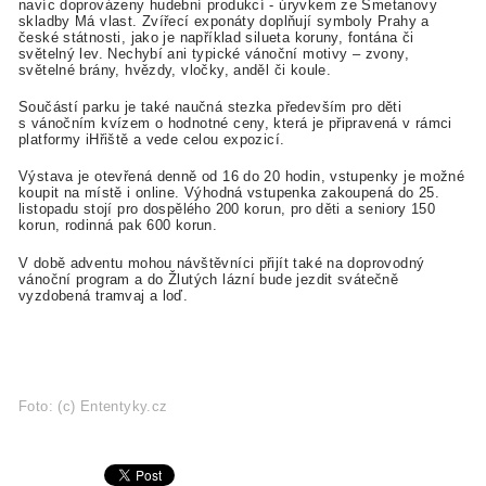
navíc doprovázeny hudební produkcí - úryvkem ze Smetanovy
skladby Má vlast. Zvířecí exponáty doplňují symboly Prahy a
české státnosti, jako je například silueta koruny, fontána či
světelný lev. Nechybí ani typické vánoční motivy – zvony,
světelné brány, hvězdy, vločky, anděl či koule.
Součástí parku je také naučná stezka především pro děti
s vánočním kvízem o hodnotné ceny, která je připravená v rámci
platformy iHřiště a vede celou expozicí.
Výstava je otevřená denně od 16 do 20 hodin, vstupenky je možné
koupit na místě i online. Výhodná vstupenka zakoupená do 25.
listopadu stojí pro dospělého 200 korun, pro děti a seniory 150
korun, rodinná pak 600 korun.
V době adventu mohou návštěvníci přijít také na doprovodný
vánoční program a do Žlutých lázní bude jezdit svátečně
vyzdobená tramvaj a loď.
Foto: (c) Ententyky.cz