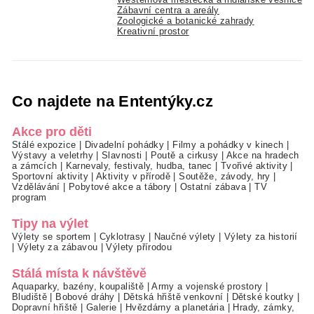
Zábavní centra a areály
Zoologické a botanické zahrady
Kreativní prostor
Co najdete na Ententýky.cz
Akce pro děti
Stálé expozice
|
Divadelní pohádky
|
Filmy a pohádky v kinech
|
Výstavy a veletrhy
|
Slavnosti
|
Poutě a cirkusy
|
Akce na hradech
a zámcích
|
Karnevaly, festivaly, hudba, tanec
|
Tvořivé aktivity
|
Sportovní aktivity
|
Aktivity v přírodě
|
Soutěže, závody, hry
|
Vzdělávání
|
Pobytové akce a tábory
|
Ostatní zábava
|
TV
program
Tipy na výlet
Výlety se sportem
|
Cyklotrasy
|
Naučné výlety
|
Výlety za historií
|
Výlety za zábavou
|
Výlety přírodou
Stálá místa k návštěvě
Aquaparky, bazény, koupaliště
|
Army a vojenské prostory
|
Bludiště
|
Bobové dráhy
|
Dětská hřiště venkovní
|
Dětské koutky
|
Dopravní hřiště
|
Galerie
|
Hvězdárny a planetária
|
Hrady, zámky,