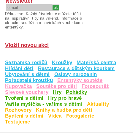
Newsletter
Děkujeme. Každý čtvrtek se můžete těšit
na inspirativní tipy na víkend, informace o
aktuální soutěži a o novinkách v rubrikách
ententýky.
Vložit novou akci
Seznamka rodičů
Kroužky
Mateřská centra
Hlídání dětí
Restaurace s dětským koutkem
Ubytování s dětmi
Oslavy narozenin
Pořadatelé kroužků
Ententýky soutěže
Kupovačka
Soutěže pro děti
Fotosoutěž
Slevové vouchery
Hry
Pohádky
Tvoření s dětmi
Hry pro hravé
Vařila myšička - vaříme s dětmi
Aktuality
Rozhovory
Knihy a hudba pro děti
Bydlení s dětmi
Videa
Fotogalerie
Testujeme