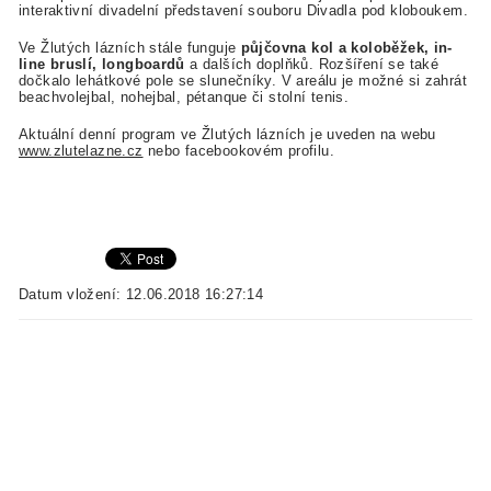
interaktivní divadelní představení souboru Divadla pod kloboukem.
Ve Žlutých lázních stále funguje
půjčovna kol a koloběžek, in-
line bruslí, longboardů
a dalších doplňků. Rozšíření se také
dočkalo lehátkové pole se slunečníky. V areálu je možné si zahrát
beachvolejbal, nohejbal, pétanque či stolní tenis.
Aktuální denní program ve Žlutých lázních je uveden na webu
www.zlutelazne.cz
nebo facebookovém profilu.
Datum vložení: 12.06.2018 16:27:14