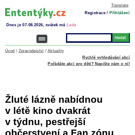
Translate
Registrace
/
Přihlášení
Dnes je 07.08.2026, svátek má
Lada
Úvod
/
Zpravodajství
/
Aktuality
Rychlé vyhledávání akcí
Pořádáte akci pro děti? Napište nám o ní!
Žluté lázně nabídnou
v létě kino dvakrát
v týdnu, pestřejší
občerstvení a Fan zónu