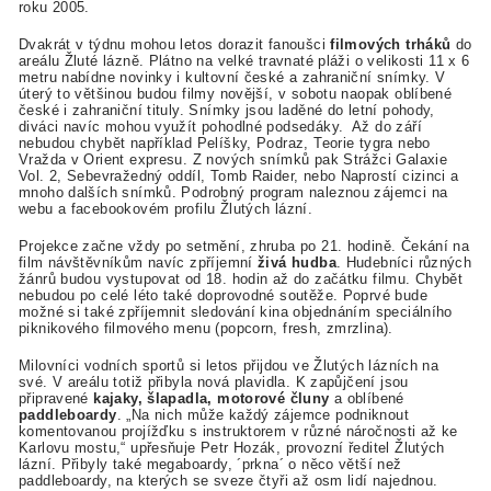
roku 2005.
Dvakrát v týdnu mohou letos dorazit fanoušci
filmových trháků
do
areálu Žluté lázně. Plátno na velké travnaté pláži o velikosti 11 x 6
metru nabídne novinky i kultovní české a zahraniční snímky. V
úterý to většinou budou filmy novější, v sobotu naopak oblíbené
české i zahraniční tituly. Snímky jsou laděné do letní pohody,
diváci navíc mohou využít pohodlné podsedáky. Až do září
nebudou chybět například Pelíšky, Podraz, Teorie tygra nebo
Vražda v Orient expresu. Z nových snímků pak Strážci Galaxie
Vol. 2, Sebevražedný oddíl, Tomb Raider, nebo Naprostí cizinci a
mnoho dalších snímků. Podrobný program naleznou zájemci na
webu a facebookovém profilu Žlutých lázní.
Projekce začne vždy po setmění, zhruba po 21. hodině. Čekání na
film návštěvníkům navíc zpříjemní
živá hudba
. Hudebníci různých
žánrů budou vystupovat od 18. hodin až do začátku filmu. Chybět
nebudou po celé léto také doprovodné soutěže. Poprvé bude
možné si také zpříjemnit sledování kina objednáním speciálního
piknikového filmového menu (popcorn, fresh, zmrzlina).
Milovníci vodních sportů si letos přijdou ve Žlutých lázních na
své. V areálu totiž přibyla nová plavidla. K zapůjčení jsou
připravené
kajaky, šlapadla, motorové čluny
a oblíbené
paddleboardy
. „Na nich může každý zájemce podniknout
komentovanou projížďku s instruktorem v různé náročnosti až ke
Karlovu mostu,“ upřesňuje Petr Hozák, provozní ředitel Žlutých
lázní. Přibyly také megaboardy, ´prkna´ o něco větší než
paddleboardy, na kterých se sveze čtyři až osm lidí najednou.