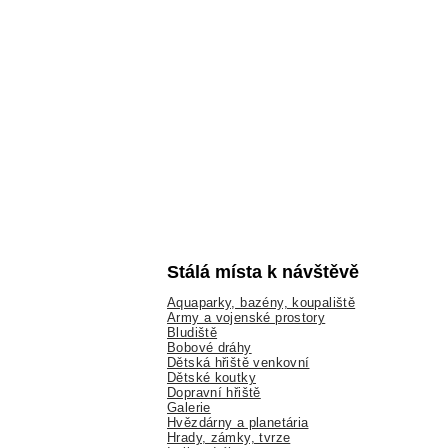
Stálá místa k návštěvě
Aquaparky, bazény, koupaliště
Army a vojenské prostory
Bludiště
Bobové dráhy
Dětská hřiště venkovní
Dětské koutky
Dopravní hřiště
Galerie
Hvězdárny a planetária
Hrady, zámky, tvrze