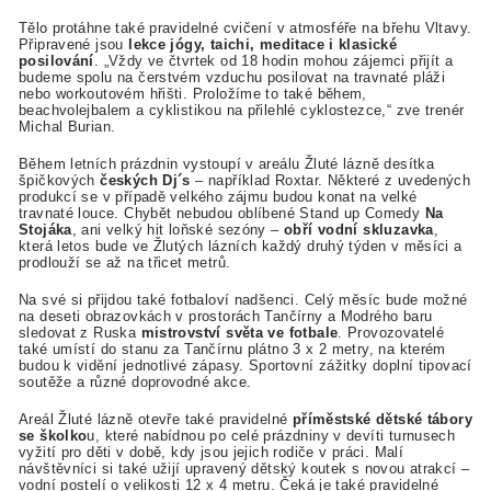
Tělo protáhne také pravidelné cvičení v atmosféře na břehu Vltavy.
Připravené jsou
lekce jógy, taichi, meditace i klasické
posilování
. „Vždy ve čtvrtek od 18 hodin mohou zájemci přijít a
budeme spolu na čerstvém vzduchu posilovat na travnaté pláži
nebo workoutovém hřišti. Proložíme to také během,
beachvolejbalem a cyklistikou na přilehlé cyklostezce,“ zve trenér
Michal Burian.
Během letních prázdnin vystoupí v areálu Žluté lázně desítka
špičkových
českých Dj´s
– například Roxtar. Některé z uvedených
produkcí se v případě velkého zájmu budou konat na velké
travnaté louce. Chybět nebudou oblíbené Stand up Comedy
Na
Stojáka
, ani velký hit loňské sezóny –
obří vodní skluzavka
,
která letos bude ve Žlutých lázních každý druhý týden v měsíci a
prodlouží se až na třicet metrů.
Na své si přijdou také fotbaloví nadšenci. Celý měsíc bude možné
na deseti obrazovkách v prostorách Tančírny a Modrého baru
sledovat z Ruska
mistrovství světa ve fotbale
. Provozovatelé
také umístí do stanu za Tančírnu plátno 3 x 2 metry, na kterém
budou k vidění jednotlivé zápasy. Sportovní zážitky doplní tipovací
soutěže a různé doprovodné akce.
Areál Žluté lázně otevře také pravidelné
příměstské dětské tábory
se školko
u, které nabídnou po celé prázdniny v devíti turnusech
vyžití pro děti v době, kdy jsou jejich rodiče v práci. Malí
návštěvníci si také užijí upravený dětský koutek s novou atrakcí –
vodní postelí o velikosti 12 x 4 metru. Čeká je také pravidelné