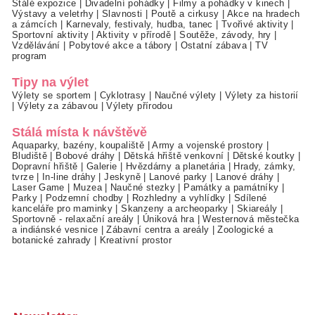
Stálé expozice
|
Divadelní pohádky
|
Filmy a pohádky v kinech
|
Výstavy a veletrhy
|
Slavnosti
|
Poutě a cirkusy
|
Akce na hradech
a zámcích
|
Karnevaly, festivaly, hudba, tanec
|
Tvořivé aktivity
|
Sportovní aktivity
|
Aktivity v přírodě
|
Soutěže, závody, hry
|
Vzdělávání
|
Pobytové akce a tábory
|
Ostatní zábava
|
TV
program
Tipy na výlet
Výlety se sportem
|
Cyklotrasy
|
Naučné výlety
|
Výlety za historií
|
Výlety za zábavou
|
Výlety přírodou
Stálá místa k návštěvě
Aquaparky, bazény, koupaliště
|
Army a vojenské prostory
|
Bludiště
|
Bobové dráhy
|
Dětská hřiště venkovní
|
Dětské koutky
|
Dopravní hřiště
|
Galerie
|
Hvězdárny a planetária
|
Hrady, zámky,
tvrze
|
In-line dráhy
|
Jeskyně
|
Lanové parky
|
Lanové dráhy
|
Laser Game
|
Muzea
|
Naučné stezky
|
Památky a památníky
|
Parky
|
Podzemní chodby
|
Rozhledny a vyhlídky
|
Sdílené
kanceláře pro maminky
|
Skanzeny a archeoparky
|
Skiareály
|
Sportovně - relaxační areály
|
Úniková hra
|
Westernová městečka
a indiánské vesnice
|
Zábavní centra a areály
|
Zoologické a
botanické zahrady
|
Kreativní prostor