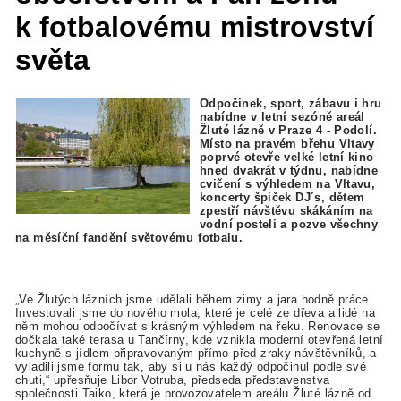
k fotbalovému mistrovství
světa
Odpočinek, sport, zábavu i hru
nabídne v letní sezóně areál
Žluté lázně v Praze 4 - Podolí.
Místo na pravém břehu Vltavy
poprvé otevře velké letní kino
hned dvakrát v týdnu, nabídne
cvičení s výhledem na Vltavu,
koncerty špiček DJ´s, dětem
zpestří návštěvu skákáním na
vodní posteli a pozve všechny
na měsíční fandění světovému fotbalu.
„Ve Žlutých lázních jsme udělali během zimy a jara hodně práce.
Investovali jsme do nového mola, které je celé ze dřeva a lidé na
něm mohou odpočívat s krásným výhledem na řeku. Renovace se
dočkala také terasa u Tančírny, kde vznikla moderní otevřená letní
kuchyně s jídlem připravovaným přímo před zraky návštěvníků, a
vyladili jsme formu tak, aby si u nás každý odpočinul podle své
chuti,“ upřesňuje Libor Votruba, předseda představenstva
společnosti Taiko, která je provozovatelem areálu Žluté lázně od