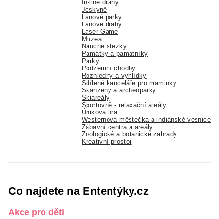
In-line dráhy
Jeskyně
Lanové parky
Lanové dráhy
Laser Game
Muzea
Naučné stezky
Památky a památníky
Parky
Podzemní chodby
Rozhledny a vyhlídky
Sdílené kanceláře pro maminky
Skanzeny a archeoparky
Skiareály
Sportovně - relaxační areály
Úniková hra
Westernová městečka a indiánské vesnice
Zábavní centra a areály
Zoologické a botanické zahrady
Kreativní prostor
Co najdete na Ententýky.cz
Akce pro děti