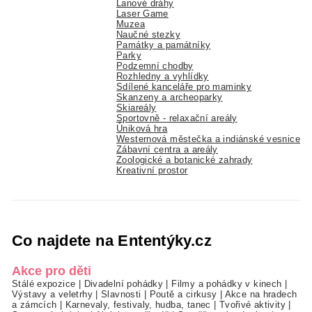
Lanové dráhy
Laser Game
Muzea
Naučné stezky
Památky a památníky
Parky
Podzemní chodby
Rozhledny a vyhlídky
Sdílené kanceláře pro maminky
Skanzeny a archeoparky
Skiareály
Sportovně - relaxační areály
Úniková hra
Westernová městečka a indiánské vesnice
Zábavní centra a areály
Zoologické a botanické zahrady
Kreativní prostor
Co najdete na Ententýky.cz
Akce pro děti
Stálé expozice
|
Divadelní pohádky
|
Filmy a pohádky v kinech
|
Výstavy a veletrhy
|
Slavnosti
|
Poutě a cirkusy
|
Akce na hradech
a zámcích
|
Karnevaly, festivaly, hudba, tanec
|
Tvořivé aktivity
|