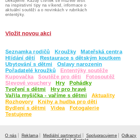
Děkujeme. Každý čtvrtek se můžete těšit
na inspirativní tipy na víkend, informace o
aktuální soutěži a o novinkách v rubrikách
ententýky.
Vložit novou akci
Seznamka rodičů
Kroužky
Mateřská centra
Hlídání dětí
Restaurace s dětským koutkem
Ubytování s dětmi
Oslavy narozenin
Pořadatelé kroužků
Ententýky soutěže
Kupovačka
Soutěže pro děti
Fotosoutěž
Slevové vouchery
Hry
Pohádky
Tvoření s dětmi
Hry pro hravé
Vařila myšička - vaříme s dětmi
Aktuality
Rozhovory
Knihy a hudba pro děti
Bydlení s dětmi
Videa
Fotogalerie
Testujeme
O nás
Reklama
Mediální partnerství
Spolupracujeme
Odkazy