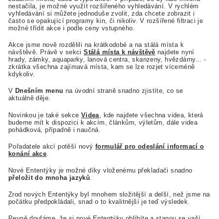
nestačila, je možné využít rozšířeného vyhledávání. V rychlém
vyhledávání si můžete jednoduše zvolit, zda chcete zobrazit i
často se opakující programy kin, či nikoliv. V rozšířené filtraci je
možné třídit akce i podle ceny vstupného.
Akce jsme nově rozdělili na krátkodobé a na stálá místa k
návštěvě. Právě v sekci
Stálá místa k návštěvě
najdete nyní
hrady, zámky, aquaparky, lanová centra, skanzeny, hvězdárny... -
zkrátka všechna zajímavá místa, kam se lze rozjet víceméně
kdykoliv.
V
Dnešním menu
na úvodní straně snadno zjistíte, co se
aktuálně děje.
Novinkou je také sekce
Videa
, kde najdete všechna videa, která
budeme mít k dispozici k akcím, článkům, výletům, dále videa
pohádková, případně i naučná.
Pořadatele akcí potěší nový
formulář pro odeslání informací o
konání akce
.
Nové Ententýky je možné díky vloženému překladači snadno
přeložit do mnoha jazyků
.
Zrod nových Ententýky byl mnohem složitější a delší, než jsme na
počátku předpokládali, snad o to kvalitnější je teď výsledek.
Pevně doufáme, že si nové Ententýky oblíbíte a stanou se vaší