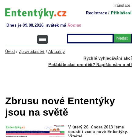
Translate
Registrace
/
Přihlášení
Dnes je 09.08.2026, svátek má
Roman
Úvod
/
Zpravodajství
/
Aktuality
Rychlé vyhledávání akcí
Pořádáte akci pro děti? Napište nám o ní!
Zbrusu nové Ententýky
jsou na světě
V úterý 26. února 2013 jsme
spustili zcela nové Ententýky.
Vítejte!