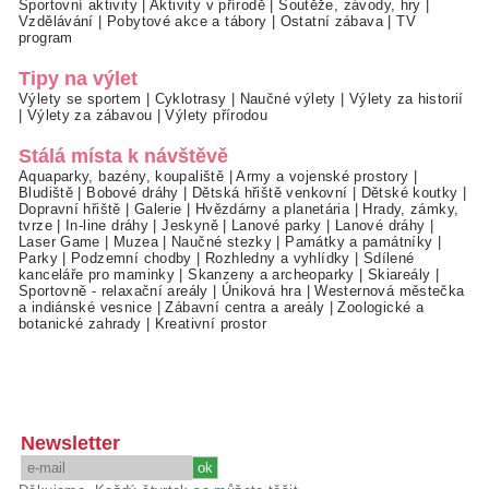
Sportovní aktivity
|
Aktivity v přírodě
|
Soutěže, závody, hry
|
Vzdělávání
|
Pobytové akce a tábory
|
Ostatní zábava
|
TV
program
Tipy na výlet
Výlety se sportem
|
Cyklotrasy
|
Naučné výlety
|
Výlety za historií
|
Výlety za zábavou
|
Výlety přírodou
Stálá místa k návštěvě
Aquaparky, bazény, koupaliště
|
Army a vojenské prostory
|
Bludiště
|
Bobové dráhy
|
Dětská hřiště venkovní
|
Dětské koutky
|
Dopravní hřiště
|
Galerie
|
Hvězdárny a planetária
|
Hrady, zámky,
tvrze
|
In-line dráhy
|
Jeskyně
|
Lanové parky
|
Lanové dráhy
|
Laser Game
|
Muzea
|
Naučné stezky
|
Památky a památníky
|
Parky
|
Podzemní chodby
|
Rozhledny a vyhlídky
|
Sdílené
kanceláře pro maminky
|
Skanzeny a archeoparky
|
Skiareály
|
Sportovně - relaxační areály
|
Úniková hra
|
Westernová městečka
a indiánské vesnice
|
Zábavní centra a areály
|
Zoologické a
botanické zahrady
|
Kreativní prostor
Newsletter