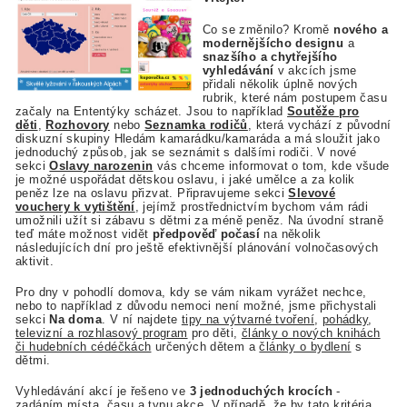
Co se změnilo? Kromě
nového a
modernějšícho designu
a
snazšího a chytřejšího
vyhledávání
v akcích jsme
přidali několik úplně nových
rubrik, které nám postupem času
začaly na Ententýky scházet. Jsou to například
Soutěže pro
děti
,
Rozhovory
nebo
Seznamka rodičů
, která vychází z původní
diskuzní skupiny Hledám kamarádku/kamaráda a má sloužit jako
jednoduchý způsob, jak se seznámit s dalšími rodiči. V nové
sekci
Oslavy narozenin
vás chceme informovat o tom, kde všude
je možné uspořádat dětskou oslavu, i jaké umělce a za kolik
peněz lze na oslavu přizvat. Připravujeme sekci
Slevové
vouchery k vytištění
, jejímž prostřednictvím bychom vám rádi
umožnili užít si zábavu s dětmi za méně peněz. Na úvodní straně
teď máte možnost vidět
předpověď počasí
na několik
následujících dní pro ještě efektivnější plánování volnočasových
aktivit.
Pro dny v pohodlí domova, kdy se vám nikam vyrážet nechce,
nebo to například z důvodu nemoci není možné, jsme přichystali
sekci
Na doma
. V ní najdete
tipy na výtvarné tvoření
,
pohádky
,
televizní a rozhlasový program
pro děti,
články o nových knihách
či hudebních cédéčkách
určených dětem a
články o bydlení
s
dětmi.
Vyhledávání akcí je řešeno ve
3 jednoduchých krocích
-
zadáním místa, času a typu akce. V případě, že by tato kritéria