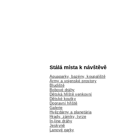
Stálá místa k návštěvě
Aquaparky, bazény, koupaliště
Army a vojenské prostory
Bludiště
Bobové dráhy
Dětská hřiště venkovní
Dětské koutky
Dopravní hřiště
Galerie
Hvězdárny a planetária
Hrady, zámky, tvrze
In-line dráhy
Jeskyně
Lanové parky