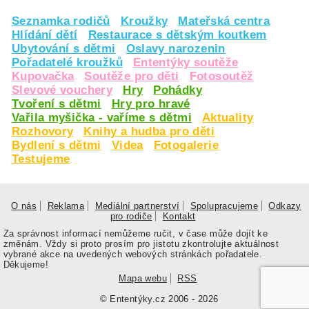
Seznamka rodičů
Kroužky
Mateřská centra
Hlídání dětí
Restaurace s dětským koutkem
Ubytování s dětmi
Oslavy narozenin
Pořadatelé kroužků
Ententýky soutěže
Kupovačka
Soutěže pro děti
Fotosoutěž
Slevové vouchery
Hry
Pohádky
Tvoření s dětmi
Hry pro hravé
Vařila myšička - vaříme s dětmi
Aktuality
Rozhovory
Knihy a hudba pro děti
Bydlení s dětmi
Videa
Fotogalerie
Testujeme
O nás
Reklama
Mediální partnerství
Spolupracujeme
Odkazy
pro rodiče
Kontakt
Za správnost informací nemůžeme ručit, v čase může dojít ke
změnám. Vždy si proto prosím pro jistotu zkontrolujte aktuálnost
vybrané akce na uvedených webových stránkách pořadatele.
Děkujeme!
Mapa webu
RSS
© Ententýky.cz 2006 - 2026