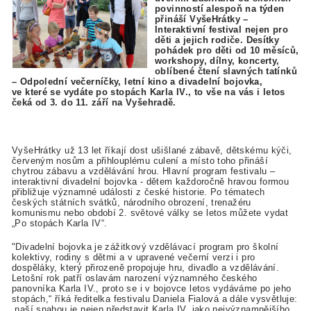
povinností alespoň na týden
přináší VyšeHrátky –
Interaktivní festival nejen pro
děti a jejich rodiče. Desítky
pohádek pro děti od 10 měsíců,
workshopy, dílny, koncerty,
oblíbené čtení slavných tatínků
– Odpolední večerníčky, letní kino a divadelní bojovka,
ve které se vydáte po stopách Karla IV., to vše na vás i letos
čeká od 3. do 11. září na Vyšehradě.
VyšeHrátky už 13 let říkají dost ušišlané zábavě, dětskému kýči,
červeným nosům a přihlouplému culení a místo toho přináší
chytrou zábavu a vzdělávání hrou. Hlavní program festivalu –
interaktivní divadelní bojovka - dětem každoročně hravou formou
přibližuje významné události z české historie. Po tématech
českých státních svátků, národního obrození, trenažéru
komunismu nebo období 2. světové války se letos můžete vydat
„Po stopách Karla IV“.
"Divadelní bojovka je zážitkový vzdělávací program pro školní
kolektivy,
rodiny s dětmi a v upravené večerní verzi i pro
dospěláky, který́ přirozeně propojuje hru, divadlo a vzdělávání.
Letošní rok patří oslavám narození významného českého
panovníka Karla IV., proto se i v bojovce letos vydáváme po jeho
stopách,“ říká ředitelka festivalu Daniela Fialová a dále vysvětluje:
„naší snahou je nejen představit Karla IV. jako nejvýznamnějšího