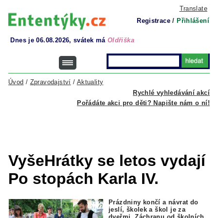
Translate
Registrace
/
Přihlášení
Dnes je 06.08.2026, svátek má
Oldřiška
Úvod
/
Zpravodajství
/
Aktuality
Rychlé vyhledávání akcí
Pořádáte akci pro děti? Napište nám o ní!
VyšeHrátky se letos vydají
Po stopách Karla IV.
Prázdniny končí a návrat do
jeslí, školek a škol je za
dveřmi. Záchranu od školních