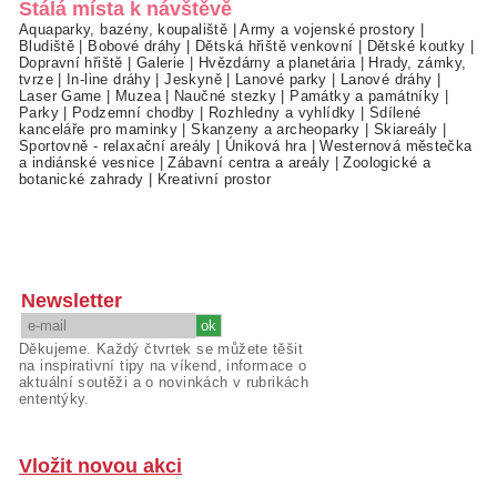
Stálá místa k návštěvě
Aquaparky, bazény, koupaliště
|
Army a vojenské prostory
|
Bludiště
|
Bobové dráhy
|
Dětská hřiště venkovní
|
Dětské koutky
|
Dopravní hřiště
|
Galerie
|
Hvězdárny a planetária
|
Hrady, zámky,
tvrze
|
In-line dráhy
|
Jeskyně
|
Lanové parky
|
Lanové dráhy
|
Laser Game
|
Muzea
|
Naučné stezky
|
Památky a památníky
|
Parky
|
Podzemní chodby
|
Rozhledny a vyhlídky
|
Sdílené
kanceláře pro maminky
|
Skanzeny a archeoparky
|
Skiareály
|
Sportovně - relaxační areály
|
Úniková hra
|
Westernová městečka
a indiánské vesnice
|
Zábavní centra a areály
|
Zoologické a
botanické zahrady
|
Kreativní prostor
Newsletter
Děkujeme. Každý čtvrtek se můžete těšit
na inspirativní tipy na víkend, informace o
aktuální soutěži a o novinkách v rubrikách
ententýky.
Vložit novou akci