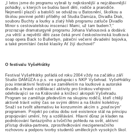
„I letos jsme do programu vybrali ty nejkrásnější a nejzábavnější
pohádky, u kterých se budou bavit děti, rodiče a prarodiče.
Nejmenší plaziči a batoliči se odvážou u Batosnění, školkou a
školou povinné pohltí příběhy od Studia Damúza, Divadla Drak,
souboru Buchty a loutky a zlatý hřeb programu zatluče Divadlo
Minor s cestovatelskou inscenací Mami, už tam budem?,“
prozrazuje dramaturgyně programu Johana Vaňousová a dodává:
„na větší a největší děti zase čeká první českoslovinská loutková
soap opera Back to Bullerbyn, páteční večerní divadelní bojovka,
a také promítání české klasiky Ať žijí duchové!“
O festivalu VyšeHrátky
Festival VyšeHrátky pořádá od roku 2004 vždy na začátku září
Studio DAMÚZA o.p.s. ve spolupráci s NKP Vyšehrad. VyšeHrátky
jsou interaktivní festival se zaměřením na loutkové a autorské
divadlo a hravě vzdělávací aktivity pro širokou veřejnost
odehrávající se na Královské a knížecí akropoli Vyšehradu.
Program se zaměřuje především na skupinu rodičů, kteří chtějí
aktivně trávit volný čas se svými dětmi a na školní kolektivy.
Snaží se tvořit alternativu ke konzumním akcím s „pouťovým“
programem. Projekt po celou dobu své existence stál na principu
propojování umění, hry a vzdělávání. Hlavní důraz je kladen na
podněcování fantazijního a tvůrčího pohledu na svět, aktivní
přístup diváka-partnera, zprostředkování mezigeneračního
rozhovoru a podporu tvorby studentů uměleckých vysokých škol.