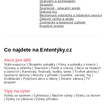
Skanzeny a archeoparky
Skiareály
Sportovně - relaxační areály
Úniková hra
Westernová městečka a indiánské vesnice
Zábavní centra a areály
Zoologické a botanické zahrady
Kreativní prostor
Co najdete na Ententýky.cz
Akce pro děti
Stálé expozice
|
Divadelní pohádky
|
Filmy a pohádky v kinech
|
Výstavy a veletrhy
|
Slavnosti
|
Poutě a cirkusy
|
Akce na hradech
a zámcích
|
Karnevaly, festivaly, hudba, tanec
|
Tvořivé aktivity
|
Sportovní aktivity
|
Aktivity v přírodě
|
Soutěže, závody, hry
|
Vzdělávání
|
Pobytové akce a tábory
|
Ostatní zábava
|
TV
program
Tipy na výlet
Výlety se sportem
|
Cyklotrasy
|
Naučné výlety
|
Výlety za historií
|
Výlety za zábavou
|
Výlety přírodou