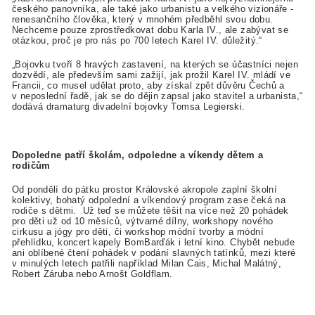
českého panovníka, ale také jako urbanistu a velkého vizionáře -
renesančního člověka, který v mnohém předběhl svou dobu.
Nechceme pouze zprostředkovat dobu Karla IV., ale zabývat se
otázkou, proč je pro nás po 700 letech Karel IV. důležitý.“
„Bojovku tvoří 8 hravých zastavení, na kterých se účastníci nejen
dozvědí, ale především sami zažijí, jak prožil Karel IV. mládí ve
Francii, co musel udělat proto, aby získal zpět důvěru Čechů a
v neposlední řadě, jak se do dějin zapsal jako stavitel a urbanista,“
dodává dramaturg divadelní bojovky Tomsa Legierski.
Dopoledne patří školám, odpoledne a víkendy dětem a
rodičům
Od pondělí do pátku prostor Královské akropole zaplní školní
kolektivy, bohatý odpolední a víkendový program zase čeká na
rodiče s dětmi. Už teď se můžete těšit na více než 20 pohádek
pro děti už od 10 měsíců, výtvarné dílny, workshopy nového
cirkusu a jógy pro děti, či workshop módní tvorby a módní
přehlídku, koncert kapely BomBarďák i letní kino. Chybět nebude
ani oblíbené čtení pohádek v podání slavných tatínků, mezi které
v minulých letech patřili například Milan Cais, Michal Malátný,
Robert Záruba nebo Arnošt Goldflam.