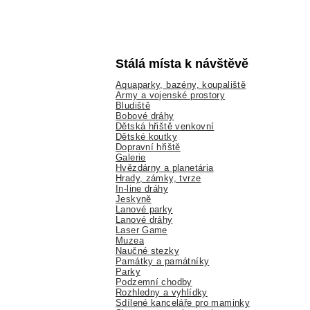
Stálá místa k návštěvě
Aquaparky, bazény, koupaliště
Army a vojenské prostory
Bludiště
Bobové dráhy
Dětská hřiště venkovní
Dětské koutky
Dopravní hřiště
Galerie
Hvězdárny a planetária
Hrady, zámky, tvrze
In-line dráhy
Jeskyně
Lanové parky
Lanové dráhy
Laser Game
Muzea
Naučné stezky
Památky a památníky
Parky
Podzemní chodby
Rozhledny a vyhlídky
Sdílené kanceláře pro maminky