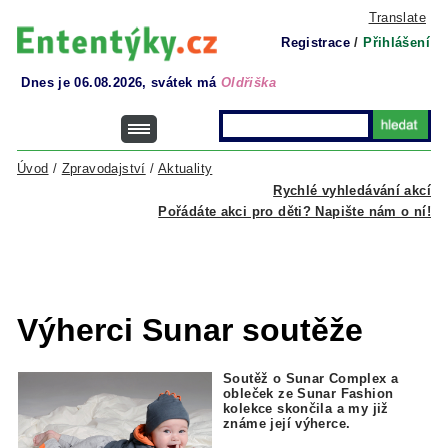
Translate
Registrace
/
Přihlášení
Dnes je 06.08.2026, svátek má
Oldřiška
Úvod
/
Zpravodajství
/
Aktuality
Rychlé vyhledávání akcí
Pořádáte akci pro děti? Napište nám o ní!
Výherci Sunar soutěže
Soutěž o Sunar Complex a
obleček ze Sunar Fashion
kolekce skončila a my již
známe její výherce.