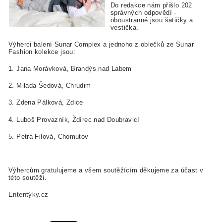
Do redakce nám přišlo 202
správných odpovědí -
oboustranné jsou šatičky a
vestička.
Výherci balení Sunar Complex a jednoho z oblečků ze Sunar
Fashion kolekce jsou:
1. Jana Morávková, Brandýs nad Labem
2. Milada Šedová, Chrudim
3. Zdena Pálková, Zdice
4. Luboš Provazník, Ždírec nad Doubravicí
5. Petra Filová, Chomutov
Výhercům gratulujeme a všem soutěžícím děkujeme za účast v
této soutěži.
Ententýky.cz