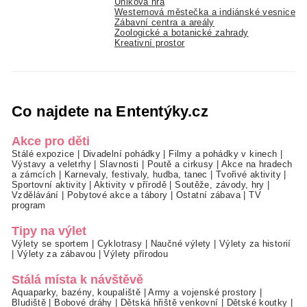
Úniková hra
Westernová městečka a indiánské vesnice
Zábavní centra a areály
Zoologické a botanické zahrady
Kreativní prostor
Co najdete na Ententýky.cz
Akce pro děti
Stálé expozice
|
Divadelní pohádky
|
Filmy a pohádky v kinech
|
Výstavy a veletrhy
|
Slavnosti
|
Poutě a cirkusy
|
Akce na hradech
a zámcích
|
Karnevaly, festivaly, hudba, tanec
|
Tvořivé aktivity
|
Sportovní aktivity
|
Aktivity v přírodě
|
Soutěže, závody, hry
|
Vzdělávání
|
Pobytové akce a tábory
|
Ostatní zábava
|
TV
program
Tipy na výlet
Výlety se sportem
|
Cyklotrasy
|
Naučné výlety
|
Výlety za historií
|
Výlety za zábavou
|
Výlety přírodou
Stálá místa k návštěvě
Aquaparky, bazény, koupaliště
|
Army a vojenské prostory
|
Bludiště
|
Bobové dráhy
|
Dětská hřiště venkovní
|
Dětské koutky
|