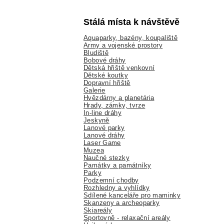
Stálá místa k návštěvě
Aquaparky, bazény, koupaliště
Army a vojenské prostory
Bludiště
Bobové dráhy
Dětská hřiště venkovní
Dětské koutky
Dopravní hřiště
Galerie
Hvězdárny a planetária
Hrady, zámky, tvrze
In-line dráhy
Jeskyně
Lanové parky
Lanové dráhy
Laser Game
Muzea
Naučné stezky
Památky a památníky
Parky
Podzemní chodby
Rozhledny a vyhlídky
Sdílené kanceláře pro maminky
Skanzeny a archeoparky
Skiareály
Sportovně - relaxační areály