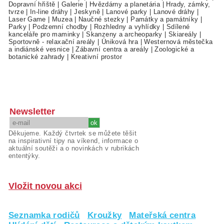
Dopravní hřiště
|
Galerie
|
Hvězdárny a planetária
|
Hrady, zámky,
tvrze
|
In-line dráhy
|
Jeskyně
|
Lanové parky
|
Lanové dráhy
|
Laser Game
|
Muzea
|
Naučné stezky
|
Památky a památníky
|
Parky
|
Podzemní chodby
|
Rozhledny a vyhlídky
|
Sdílené
kanceláře pro maminky
|
Skanzeny a archeoparky
|
Skiareály
|
Sportovně - relaxační areály
|
Úniková hra
|
Westernová městečka
a indiánské vesnice
|
Zábavní centra a areály
|
Zoologické a
botanické zahrady
|
Kreativní prostor
Newsletter
Děkujeme. Každý čtvrtek se můžete těšit
na inspirativní tipy na víkend, informace o
aktuální soutěži a o novinkách v rubrikách
ententýky.
Vložit novou akci
Seznamka rodičů
Kroužky
Mateřská centra