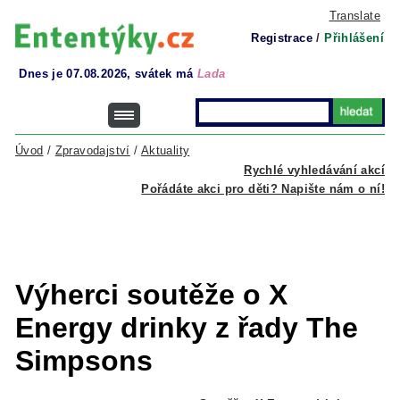
Translate
Registrace
/
Přihlášení
Dnes je 07.08.2026, svátek má
Lada
Úvod
/
Zpravodajství
/
Aktuality
Rychlé vyhledávání akcí
Pořádáte akci pro děti? Napište nám o ní!
Výherci soutěže o X
Energy drinky z řady The
Simpsons