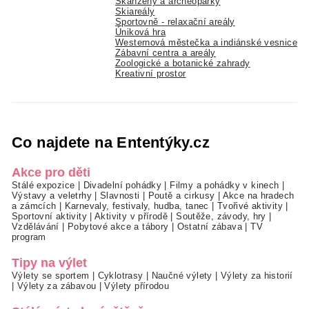
Skanzeny a archeoparky
Skiareály
Sportovně - relaxační areály
Úniková hra
Westernová městečka a indiánské vesnice
Zábavní centra a areály
Zoologické a botanické zahrady
Kreativní prostor
Co najdete na Ententýky.cz
Akce pro děti
Stálé expozice
|
Divadelní pohádky
|
Filmy a pohádky v kinech
|
Výstavy a veletrhy
|
Slavnosti
|
Poutě a cirkusy
|
Akce na hradech
a zámcích
|
Karnevaly, festivaly, hudba, tanec
|
Tvořivé aktivity
|
Sportovní aktivity
|
Aktivity v přírodě
|
Soutěže, závody, hry
|
Vzdělávání
|
Pobytové akce a tábory
|
Ostatní zábava
|
TV
program
Tipy na výlet
Výlety se sportem
|
Cyklotrasy
|
Naučné výlety
|
Výlety za historií
|
Výlety za zábavou
|
Výlety přírodou