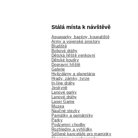
Stálá místa k návštěvě
Aquaparky, bazény, koupaliště
Army a vojenské prostory
Bludiště
Bobové dráhy
Dětská hřiště venkovní
Dětské koutky
Dopravní hřiště
Galerie
Hvězdárny a planetária
Hrady, zámky, tvrze
In-line dráhy
Jeskyně
Lanové parky
Lanové dráhy
Laser Game
Muzea
Naučné stezky
Památky a památníky
Parky
Podzemní chodby
Rozhledny a vyhlídky
Sdílené kanceláře pro maminky