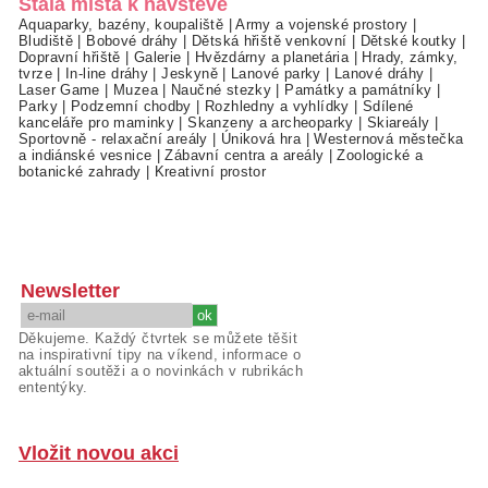
Stálá místa k návštěvě
Aquaparky, bazény, koupaliště
|
Army a vojenské prostory
|
Bludiště
|
Bobové dráhy
|
Dětská hřiště venkovní
|
Dětské koutky
|
Dopravní hřiště
|
Galerie
|
Hvězdárny a planetária
|
Hrady, zámky,
tvrze
|
In-line dráhy
|
Jeskyně
|
Lanové parky
|
Lanové dráhy
|
Laser Game
|
Muzea
|
Naučné stezky
|
Památky a památníky
|
Parky
|
Podzemní chodby
|
Rozhledny a vyhlídky
|
Sdílené
kanceláře pro maminky
|
Skanzeny a archeoparky
|
Skiareály
|
Sportovně - relaxační areály
|
Úniková hra
|
Westernová městečka
a indiánské vesnice
|
Zábavní centra a areály
|
Zoologické a
botanické zahrady
|
Kreativní prostor
Newsletter
Děkujeme. Každý čtvrtek se můžete těšit
na inspirativní tipy na víkend, informace o
aktuální soutěži a o novinkách v rubrikách
ententýky.
Vložit novou akci