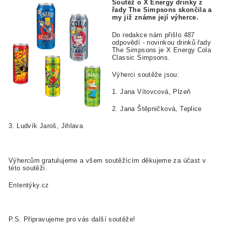
Soutěž o X Energy drinky z
řady The Simpsons
skončila a
my již známe její výherce.
Do redakce nám přišlo 487
odpovědí - novinkou drinků řady
The Simpsons je X Energy Cola
Classic Simpsons.
Výherci soutěže jsou:
1. Jana Vítovcová, Plzeň
2. Jana Štěpničková, Teplice
3. Ludvík Jaroš, Jihlava
Výhercům gratulujeme a všem soutěžícím děkujeme za účast v
této soutěži.
Ententýky.cz
P.S. Připravujeme pro vás další soutěže!