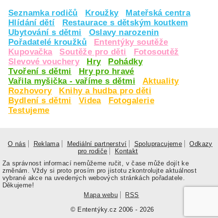
Seznamka rodičů
Kroužky
Mateřská centra
Hlídání dětí
Restaurace s dětským koutkem
Ubytování s dětmi
Oslavy narozenin
Pořadatelé kroužků
Ententýky soutěže
Kupovačka
Soutěže pro děti
Fotosoutěž
Slevové vouchery
Hry
Pohádky
Tvoření s dětmi
Hry pro hravé
Vařila myšička - vaříme s dětmi
Aktuality
Rozhovory
Knihy a hudba pro děti
Bydlení s dětmi
Videa
Fotogalerie
Testujeme
O nás
Reklama
Mediální partnerství
Spolupracujeme
Odkazy
pro rodiče
Kontakt
Za správnost informací nemůžeme ručit, v čase může dojít ke
změnám. Vždy si proto prosím pro jistotu zkontrolujte aktuálnost
vybrané akce na uvedených webových stránkách pořadatele.
Děkujeme!
Mapa webu
RSS
© Ententýky.cz 2006 - 2026