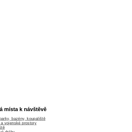
lá místa k návštěvě
arky, bazény, koupaliště
a vojenské prostory
ště
vé dráhy