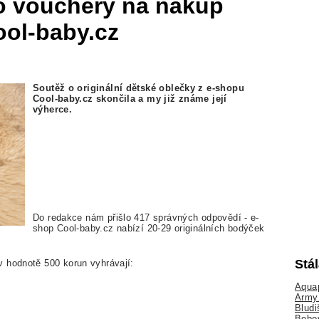
o vouchery na nákup
ool-baby.cz
Soutěž o originální dětské oblečky z e-shopu
Cool-baby.cz skončila a my již známe její
výherce.
Do redakce nám přišlo 417 správných odpovědí - e-
shop Cool-baby.cz nabízí 20-29 originálních bodýček
Stá
 hodnotě 500 korun vyhrávají:
Aquap
Army 
Bludi
Bobo