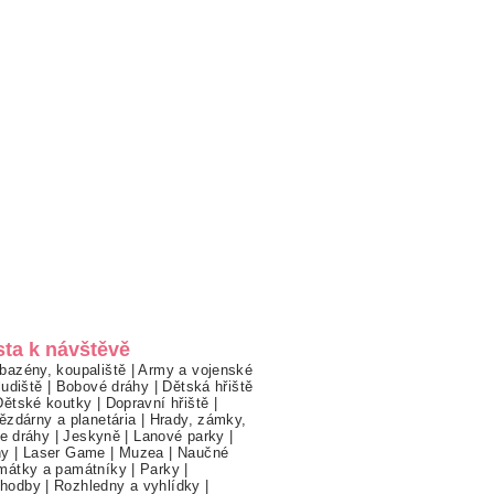
sta k návštěvě
bazény, koupaliště
|
Army a vojenské
ludiště
|
Bobové dráhy
|
Dětská hřiště
Dětské koutky
|
Dopravní hřiště
|
ězdárny a planetária
|
Hrady, zámky,
ne dráhy
|
Jeskyně
|
Lanové parky
|
hy
|
Laser Game
|
Muzea
|
Naučné
mátky a památníky
|
Parky
|
hodby
|
Rozhledny a vyhlídky
|