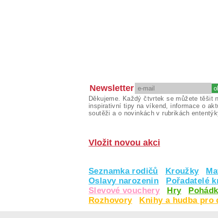
Newsletter
Děkujeme. Každý čtvrtek se můžete těšit 
inspirativní tipy na víkend, informace o akt
soutěži a o novinkách v rubrikách ententýk
Vložit novou akci
Seznamka rodičů
Kroužky
Ma
Oslavy narozenin
Pořadatelé 
Slevové vouchery
Hry
Pohádk
Rozhovory
Knihy a hudba pro 