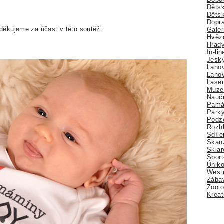
Dětsk
Děts
Dopra
ěkujeme za účast v této soutěži.
Galer
Hvězd
Hrady
In-li
Jesk
Lano
Lano
Lase
Muze
Nauč
Pamá
Park
Podz
Rozhl
Sdíle
Skan
Skiar
Sport
Úniko
Weste
Zábav
Zoolo
Kreat