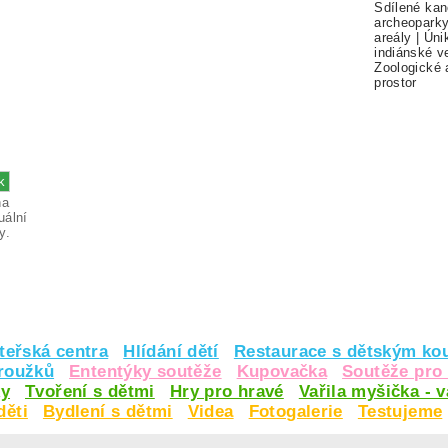
Sdílené kan
archeopark
areály
|
Úni
indiánské v
Zoologické 
prostor
na
uální
y.
teřská centra
Hlídání dětí
Restaurace s dětským ko
kroužků
Ententýky soutěže
Kupovačka
Soutěže pro 
y
Tvoření s dětmi
Hry pro hravé
Vařila myšička - 
děti
Bydlení s dětmi
Videa
Fotogalerie
Testujeme