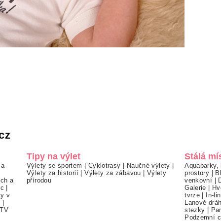
cz
Tipy na výlet
Stálá mí
 a
Výlety se sportem
|
Cyklotrasy
|
Naučné výlety
|
Aquaparky, 
Výlety za historií
|
Výlety za zábavou
|
Výlety
prostory
|
B
ch a
přírodou
venkovní
|
ec
|
Galerie
|
Hv
ty v
tvrze
|
In-li
í
|
Lanové drá
TV
stezky
|
Pa
Podzemní c