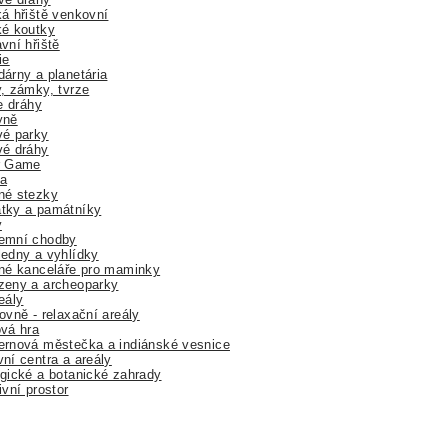
á hřiště venkovní
ké koutky
vní hřiště
ie
árny a planetária
, zámky, tvrze
ne dráhy
yně
vé parky
vé dráhy
r Game
a
né stezky
tky a památníky
y
emní chodby
edny a vyhlídky
né kanceláře pro maminky
zeny a archeoparky
eály
ovně - relaxační areály
vá hra
rnová městečka a indiánské vesnice
ní centra a areály
gické a botanické zahrady
ivní prostor