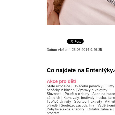
Datum vložení: 26.06.2014 9:46:35
Co najdete na Ententýky.
Akce pro děti
Stálé expozice
|
Divadelní pohádky
|
Filmy
pohádky v kinech
|
Výstavy a veletrhy
|
Slavnosti
|
Poutě a cirkusy
|
Akce na hrade
zámcích
|
Karnevaly, festivaly, hudba, tan
Tvořivé aktivity
|
Sportovní aktivity
|
Aktivi
přírodě
|
Soutěže, závody, hry
|
Vzděláván
Pobytové akce a tábory
|
Ostatní zábava
|
program