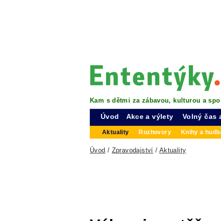
Kam s dětmi za zábavou, kulturou a spo
Úvod
Akce a výlety
Volný čas 
Aktuality
Rozhovory
Knihy a hudba
Úvod
/
Zpravodajství
/
Aktuality