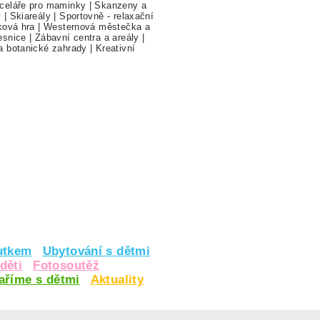
celáře pro maminky
|
Skanzeny a
y
|
Skiareály
|
Sportovně - relaxační
ková hra
|
Westernová městečka a
esnice
|
Zábavní centra a areály
|
a botanické zahrady
|
Kreativní
utkem
Ubytování s dětmi
děti
Fotosoutěž
vaříme s dětmi
Aktuality