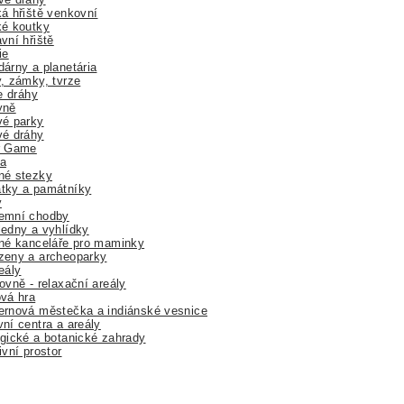
á hřiště venkovní
ké koutky
vní hřiště
ie
árny a planetária
, zámky, tvrze
ne dráhy
yně
vé parky
vé dráhy
r Game
a
né stezky
tky a památníky
y
emní chodby
edny a vyhlídky
né kanceláře pro maminky
zeny a archeoparky
eály
ovně - relaxační areály
vá hra
rnová městečka a indiánské vesnice
ní centra a areály
gické a botanické zahrady
ivní prostor