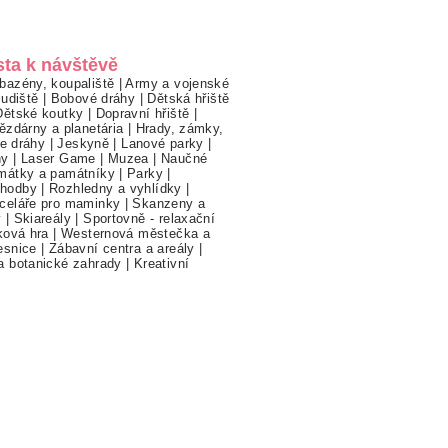
sta k návštěvě
bazény, koupaliště
|
Army a vojenské
ludiště
|
Bobové dráhy
|
Dětská hřiště
Dětské koutky
|
Dopravní hřiště
|
ězdárny a planetária
|
Hrady, zámky,
ne dráhy
|
Jeskyně
|
Lanové parky
|
hy
|
Laser Game
|
Muzea
|
Naučné
mátky a památníky
|
Parky
|
hodby
|
Rozhledny a vyhlídky
|
celáře pro maminky
|
Skanzeny a
y
|
Skiareály
|
Sportovně - relaxační
ková hra
|
Westernová městečka a
esnice
|
Zábavní centra a areály
|
a botanické zahrady
|
Kreativní