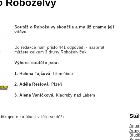
o Roboželvy
Soutěž o Roboželvy skončila a my již známe její
vítěze.
Do redakce nám přišlo 441 odpovědí - nasbírat
můžete celkem 3 druhy Roboželviček.
Výherci soutěže jsou:
1. Helena Tajčová
, Litoměřice
2. Adéla Reslová
, Plzeň
3. Alena Vaníčková
, Kladruby nad Labem
Stá
ěkujeme za účast v této soutěži.
Aquap
Army 
Bludi
Bobo