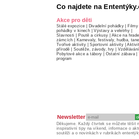
Co najdete na Ententýky.
Akce pro děti
Stálé expozice
|
Divadelní pohádky
|
Filmy
pohádky v kinech
|
Výstavy a veletrhy
|
Slavnosti
|
Poutě a cirkusy
|
Akce na hrade
zámcích
|
Karnevaly, festivaly, hudba, tan
Tvořivé aktivity
|
Sportovní aktivity
|
Aktivi
přírodě
|
Soutěže, závody, hry
|
Vzděláván
Pobytové akce a tábory
|
Ostatní zábava
|
program
Newsletter
Děkujeme. Každý čtvrtek se můžete těšit 
inspirativní tipy na víkend, informace o akt
soutěži a o novinkách v rubrikách ententýk