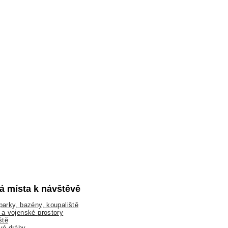
lá místa k návštěvě
arky, bazény, koupaliště
a vojenské prostory
ště
vé dráhy