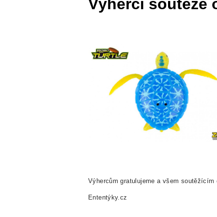
Výherci soutěže 
Výhercům gratulujeme a všem soutěžícím d
Ententýky.cz