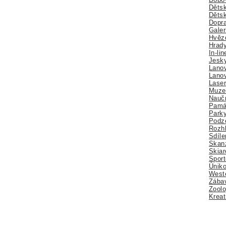
Dětsk
Děts
Dopra
Galer
Hvězd
Hrady
In-li
Jesk
Lano
Lano
Lase
Muze
Nauč
Pamá
Park
Podz
Rozhl
Sdíle
Skan
Skiar
Sport
Úniko
Weste
Zábav
Zoolo
Kreat