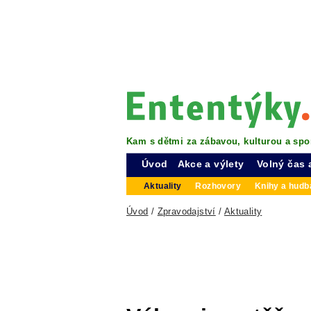
Kam s dětmi za zábavou, kulturou a spo
Úvod
Akce a výlety
Volný čas 
Aktuality
Rozhovory
Knihy a hudba
Úvod
/
Zpravodajství
/
Aktuality