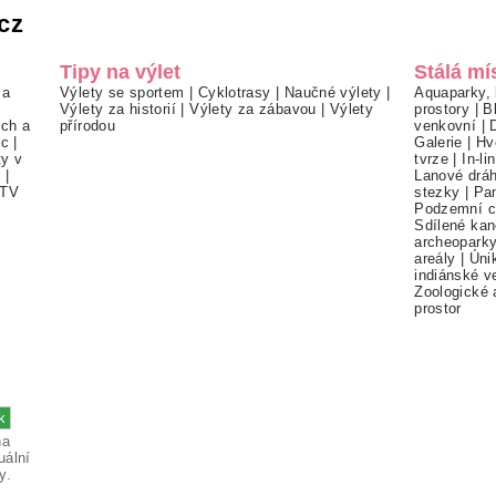
cz
Tipy na výlet
Stálá mí
 a
Výlety se sportem
|
Cyklotrasy
|
Naučné výlety
|
Aquaparky, 
Výlety za historií
|
Výlety za zábavou
|
Výlety
prostory
|
B
ch a
přírodou
venkovní
|
ec
|
Galerie
|
Hv
ty v
tvrze
|
In-li
í
|
Lanové drá
TV
stezky
|
Pa
Podzemní c
Sdílené kan
archeopark
areály
|
Úni
indiánské v
Zoologické 
prostor
na
uální
y.