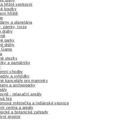
á hřiště venkovní
ké koutky
vní hřiště
ie
árny a planetária
, zámky, tvrze
ne dráhy
yně
vé parky
vé dráhy
r Game
a
né stezky
tky a památníky
y
emní chodby
edny a vyhlídky
né kanceláře pro maminky
zeny a archeoparky
eály
ovně - relaxační areály
vá hra
rnová městečka a indiánské vesnice
ní centra a areály
gické a botanické zahrady
ivní prostor