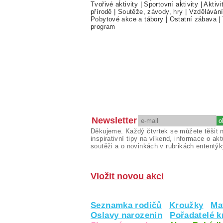
Tvořivé aktivity
|
Sportovní aktivity
|
Aktivi
přírodě
|
Soutěže, závody, hry
|
Vzděláván
Pobytové akce a tábory
|
Ostatní zábava
|
program
Newsletter
Děkujeme. Každý čtvrtek se můžete těšit 
inspirativní tipy na víkend, informace o akt
soutěži a o novinkách v rubrikách ententýk
Vložit novou akci
Seznamka rodičů
Kroužky
Ma
Oslavy narozenin
Pořadatelé 