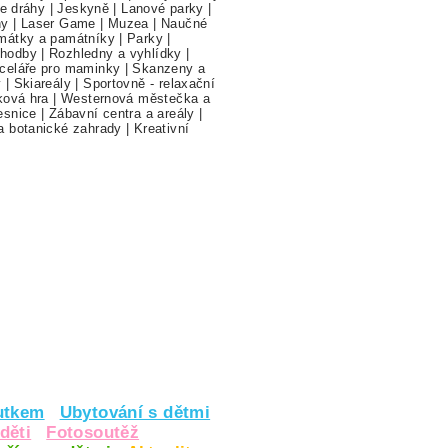
ne dráhy
|
Jeskyně
|
Lanové parky
|
hy
|
Laser Game
|
Muzea
|
Naučné
mátky a památníky
|
Parky
|
hodby
|
Rozhledny a vyhlídky
|
celáře pro maminky
|
Skanzeny a
y
|
Skiareály
|
Sportovně - relaxační
ková hra
|
Westernová městečka a
esnice
|
Zábavní centra a areály
|
a botanické zahrady
|
Kreativní
utkem
Ubytování s dětmi
děti
Fotosoutěž