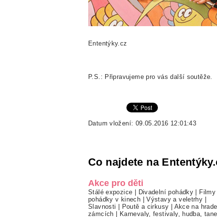
Ententýky.cz
P.S.: Připravujeme pro vás další soutěže.
Datum vložení: 09.05.2016 12:01:43
Co najdete na Ententýky.
Akce pro děti
Stálé expozice
|
Divadelní pohádky
|
Filmy
pohádky v kinech
|
Výstavy a veletrhy
|
Slavnosti
|
Poutě a cirkusy
|
Akce na hrade
zámcích
|
Karnevaly, festivaly, hudba, tan