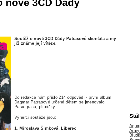
 o nové 3CD Dády
Soutěž o nové 3CD Dády Patrasové skončila a my
již známe její vítěze.
Do redakce nám přišlo 214 odpovědí - první album
Dagmar Patrasové určené dětem se jmenovalo
Pasu, pasu, písničky.
Stá
Výherci soutěže jsou:
Aquap
1. Miroslava Šimková, Liberec
Army 
Bludi
Bobo