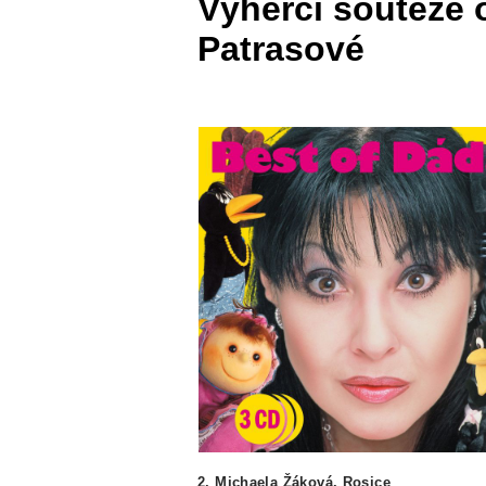
Výherci soutěže
Patrasové
2. Michaela Žáková, Rosice