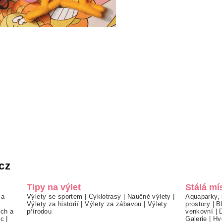
cz
Tipy na výlet
Stálá mí
 a
Výlety se sportem
|
Cyklotrasy
|
Naučné výlety
|
Aquaparky, 
Výlety za historií
|
Výlety za zábavou
|
Výlety
prostory
|
B
ch a
přírodou
venkovní
|
ec
|
Galerie
|
Hv