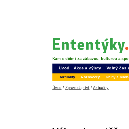
Kam s dětmi za zábavou, kulturou a spo
Úvod
Akce a výlety
Volný čas 
Aktuality
Rozhovory
Knihy a hudba
Úvod
/
Zpravodajství
/
Aktuality