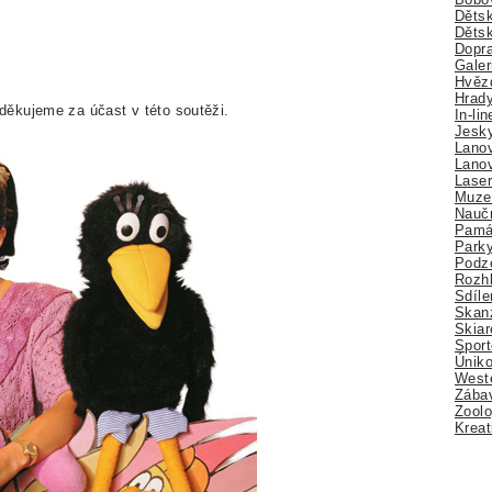
Dětsk
Děts
Dopra
Galer
Hvězd
Hrady
ěkujeme za účast v této soutěži.
In-li
Jesk
Lano
Lano
Lase
Muze
Nauč
Pamá
Park
Podz
Rozhl
Sdíle
Skan
Skiar
Sport
Úniko
Weste
Zábav
Zoolo
Kreat