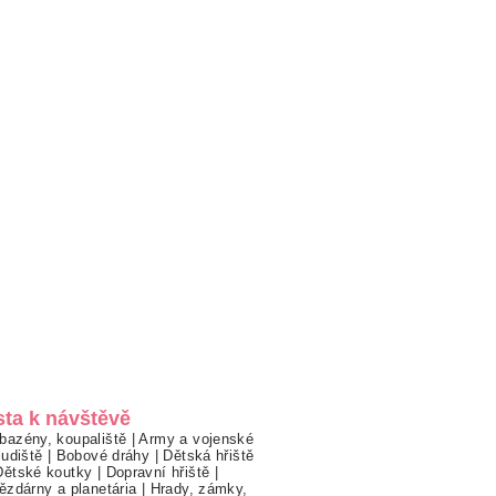
sta k návštěvě
bazény, koupaliště
|
Army a vojenské
ludiště
|
Bobové dráhy
|
Dětská hřiště
Dětské koutky
|
Dopravní hřiště
|
ězdárny a planetária
|
Hrady, zámky,