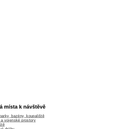
lá místa k návštěvě
arky, bazény, koupaliště
a vojenské prostory
ště
vé dráhy