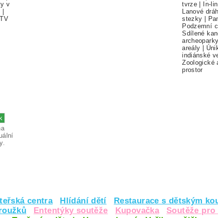
ty v
tvrze
|
In-li
í
|
Lanové drá
TV
stezky
|
Pa
Podzemní c
Sdílené kan
archeopark
areály
|
Úni
indiánské v
Zoologické 
prostor
na
uální
y.
teřská centra
Hlídání dětí
Restaurace s dětským ko
kroužků
Ententýky soutěže
Kupovačka
Soutěže pro 