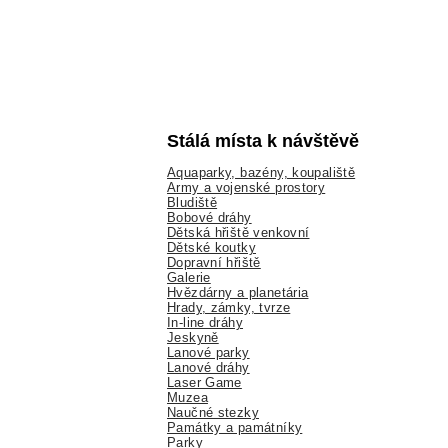
Stálá místa k návštěvě
Aquaparky, bazény, koupaliště
Army a vojenské prostory
Bludiště
Bobové dráhy
Dětská hřiště venkovní
Dětské koutky
Dopravní hřiště
Galerie
Hvězdárny a planetária
Hrady, zámky, tvrze
In-line dráhy
Jeskyně
Lanové parky
Lanové dráhy
Laser Game
Muzea
Naučné stezky
Památky a památníky
Parky