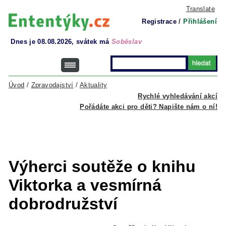
Translate
Registrace
/
Přihlášení
Dnes je 08.08.2026, svátek má
Soběslav
Úvod
/
Zpravodajství
/
Aktuality
Rychlé vyhledávání akcí
Pořádáte akci pro děti? Napište nám o ní!
Výherci soutěže o knihu
Viktorka a vesmírná
dobrodružství