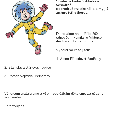
Soutěž o knihu Viktorka a
vesmírná
dobrodružství
skončila a my již
známe její výherce.
Do redakce nám přišlo 260
odpovědí - komiks o Viktorce
ilustroval Honza Smolík.
Výherci soutěže jsou:
1. Alena Příhodová, Vodňany
2. Stanislava Bártová, Teplice
3. Roman Vejvoda, Pelhřimov
Výhercům gratulujeme a všem soutěžícím děkujeme za účast v
této soutěži.
Ententýky.cz