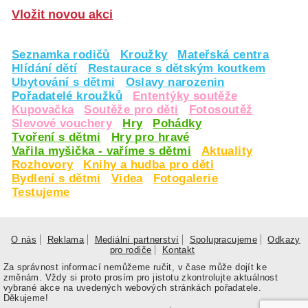
Vložit novou akci
Seznamka rodičů
Kroužky
Mateřská centra
Hlídání dětí
Restaurace s dětským koutkem
Ubytování s dětmi
Oslavy narozenin
Pořadatelé kroužků
Ententýky soutěže
Kupovačka
Soutěže pro děti
Fotosoutěž
Slevové vouchery
Hry
Pohádky
Tvoření s dětmi
Hry pro hravé
Vařila myšička - vaříme s dětmi
Aktuality
Rozhovory
Knihy a hudba pro děti
Bydlení s dětmi
Videa
Fotogalerie
Testujeme
O nás
Reklama
Mediální partnerství
Spolupracujeme
Odkazy
pro rodiče
Kontakt
Za správnost informací nemůžeme ručit, v čase může dojít ke
změnám. Vždy si proto prosím pro jistotu zkontrolujte aktuálnost
vybrané akce na uvedených webových stránkách pořadatele.
Děkujeme!