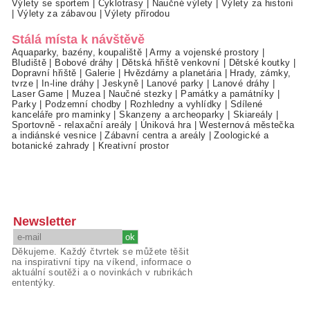
Výlety se sportem
|
Cyklotrasy
|
Naučné výlety
|
Výlety za historií
|
Výlety za zábavou
|
Výlety přírodou
Stálá místa k návštěvě
Aquaparky, bazény, koupaliště
|
Army a vojenské prostory
|
Bludiště
|
Bobové dráhy
|
Dětská hřiště venkovní
|
Dětské koutky
|
Dopravní hřiště
|
Galerie
|
Hvězdárny a planetária
|
Hrady, zámky,
tvrze
|
In-line dráhy
|
Jeskyně
|
Lanové parky
|
Lanové dráhy
|
Laser Game
|
Muzea
|
Naučné stezky
|
Památky a památníky
|
Parky
|
Podzemní chodby
|
Rozhledny a vyhlídky
|
Sdílené
kanceláře pro maminky
|
Skanzeny a archeoparky
|
Skiareály
|
Sportovně - relaxační areály
|
Úniková hra
|
Westernová městečka
a indiánské vesnice
|
Zábavní centra a areály
|
Zoologické a
botanické zahrady
|
Kreativní prostor
Newsletter
Děkujeme. Každý čtvrtek se můžete těšit
na inspirativní tipy na víkend, informace o
aktuální soutěži a o novinkách v rubrikách
ententýky.