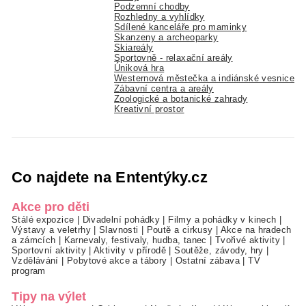
Podzemní chodby
Rozhledny a vyhlídky
Sdílené kanceláře pro maminky
Skanzeny a archeoparky
Skiareály
Sportovně - relaxační areály
Úniková hra
Westernová městečka a indiánské vesnice
Zábavní centra a areály
Zoologické a botanické zahrady
Kreativní prostor
Co najdete na Ententýky.cz
Akce pro děti
Stálé expozice
|
Divadelní pohádky
|
Filmy a pohádky v kinech
|
Výstavy a veletrhy
|
Slavnosti
|
Poutě a cirkusy
|
Akce na hradech
a zámcích
|
Karnevaly, festivaly, hudba, tanec
|
Tvořivé aktivity
|
Sportovní aktivity
|
Aktivity v přírodě
|
Soutěže, závody, hry
|
Vzdělávání
|
Pobytové akce a tábory
|
Ostatní zábava
|
TV
program
Tipy na výlet