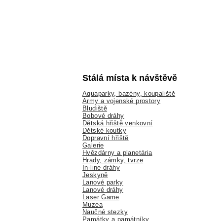
Stálá místa k návštěvě
Aquaparky, bazény, koupaliště
Army a vojenské prostory
Bludiště
Bobové dráhy
Dětská hřiště venkovní
Dětské koutky
Dopravní hřiště
Galerie
Hvězdárny a planetária
Hrady, zámky, tvrze
In-line dráhy
Jeskyně
Lanové parky
Lanové dráhy
Laser Game
Muzea
Naučné stezky
Památky a památníky