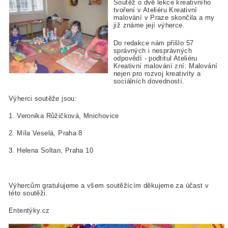
Soutěž o dvě lekce kreativního
tvoření v Ateliéru Kreativní
malování v Praze skončila a my
již známe její výherce.
Do redakce nám přišlo 57
správných i nesprávných
odpovědí - podtitul Ateliéru
Kreativní malování zní: Malování
nejen pro rozvoj kreativity a
sociálních dovedností.
Výherci soutěže jsou:
1. Veronika Růžičková, Mnichovice
2. Míla Veselá, Praha 8
3. Helena Soltan, Praha 10
Výhercům gratulujeme a všem soutěžícím děkujeme za účast v
této soutěži.
Ententýky.cz