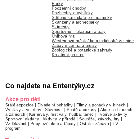
Parky
Podzemní chodby
Rozhledny a vyhlídky
Sdílené kanceláře pro maminky
Skanzeny a archeoparky
Skiareály
Sportovně - relaxační areály
Úniková hra
Westernová městečka a indiánské vesnice
Zábavní centra a areály
Zoologické a botanické zahrady
Kreativní prostor
Co najdete na Ententýky.cz
Akce pro děti
Stálé expozice
|
Divadelní pohádky
|
Filmy a pohádky v kinech
|
Výstavy a veletrhy
|
Slavnosti
|
Poutě a cirkusy
|
Akce na hradech
a zámcích
|
Karnevaly, festivaly, hudba, tanec
|
Tvořivé aktivity
|
Sportovní aktivity
|
Aktivity v přírodě
|
Soutěže, závody, hry
|
Vzdělávání
|
Pobytové akce a tábory
|
Ostatní zábava
|
TV
program