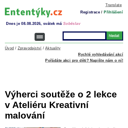
Translate
Registrace
/
Přihlášení
Dnes je 08.08.2026, svátek má
Soběslav
Úvod
/
Zpravodajství
/
Aktuality
Rychlé vyhledávání akcí
Pořádáte akci pro děti? Napište nám o ní!
Výherci soutěže o 2 lekce
v Ateliéru Kreativní
malování