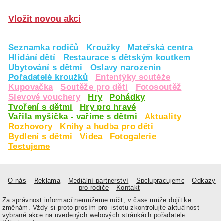
Vložit novou akci
Seznamka rodičů
Kroužky
Mateřská centra
Hlídání dětí
Restaurace s dětským koutkem
Ubytování s dětmi
Oslavy narozenin
Pořadatelé kroužků
Ententýky soutěže
Kupovačka
Soutěže pro děti
Fotosoutěž
Slevové vouchery
Hry
Pohádky
Tvoření s dětmi
Hry pro hravé
Vařila myšička - vaříme s dětmi
Aktuality
Rozhovory
Knihy a hudba pro děti
Bydlení s dětmi
Videa
Fotogalerie
Testujeme
O nás
Reklama
Mediální partnerství
Spolupracujeme
Odkazy
pro rodiče
Kontakt
Za správnost informací nemůžeme ručit, v čase může dojít ke
změnám. Vždy si proto prosím pro jistotu zkontrolujte aktuálnost
vybrané akce na uvedených webových stránkách pořadatele.