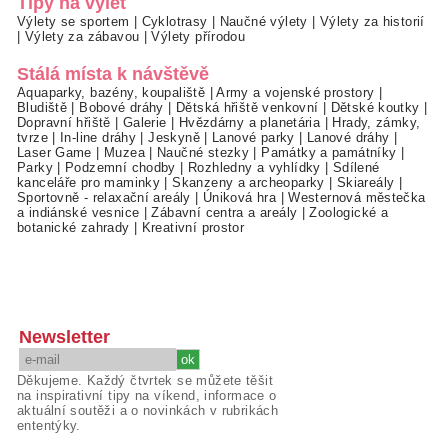
Tipy na výlet
Výlety se sportem
|
Cyklotrasy
|
Naučné výlety
|
Výlety za historií
|
Výlety za zábavou
|
Výlety přírodou
Stálá místa k návštěvě
Aquaparky, bazény, koupaliště
|
Army a vojenské prostory
|
Bludiště
|
Bobové dráhy
|
Dětská hřiště venkovní
|
Dětské koutky
|
Dopravní hřiště
|
Galerie
|
Hvězdárny a planetária
|
Hrady, zámky,
tvrze
|
In-line dráhy
|
Jeskyně
|
Lanové parky
|
Lanové dráhy
|
Laser Game
|
Muzea
|
Naučné stezky
|
Památky a památníky
|
Parky
|
Podzemní chodby
|
Rozhledny a vyhlídky
|
Sdílené
kanceláře pro maminky
|
Skanzeny a archeoparky
|
Skiareály
|
Sportovně - relaxační areály
|
Úniková hra
|
Westernová městečka
a indiánské vesnice
|
Zábavní centra a areály
|
Zoologické a
botanické zahrady
|
Kreativní prostor
Newsletter
Děkujeme. Každý čtvrtek se můžete těšit
na inspirativní tipy na víkend, informace o
aktuální soutěži a o novinkách v rubrikách
ententýky.