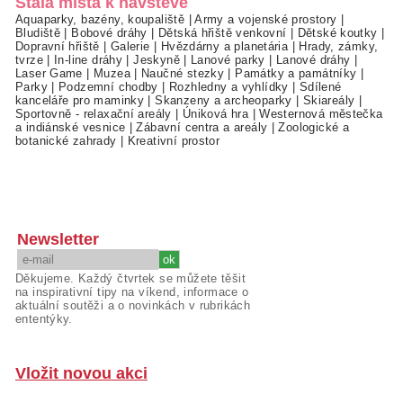
Stálá místa k návštěvě
Aquaparky, bazény, koupaliště
|
Army a vojenské prostory
|
Bludiště
|
Bobové dráhy
|
Dětská hřiště venkovní
|
Dětské koutky
|
Dopravní hřiště
|
Galerie
|
Hvězdárny a planetária
|
Hrady, zámky,
tvrze
|
In-line dráhy
|
Jeskyně
|
Lanové parky
|
Lanové dráhy
|
Laser Game
|
Muzea
|
Naučné stezky
|
Památky a památníky
|
Parky
|
Podzemní chodby
|
Rozhledny a vyhlídky
|
Sdílené
kanceláře pro maminky
|
Skanzeny a archeoparky
|
Skiareály
|
Sportovně - relaxační areály
|
Úniková hra
|
Westernová městečka
a indiánské vesnice
|
Zábavní centra a areály
|
Zoologické a
botanické zahrady
|
Kreativní prostor
Newsletter
Děkujeme. Každý čtvrtek se můžete těšit
na inspirativní tipy na víkend, informace o
aktuální soutěži a o novinkách v rubrikách
ententýky.
Vložit novou akci