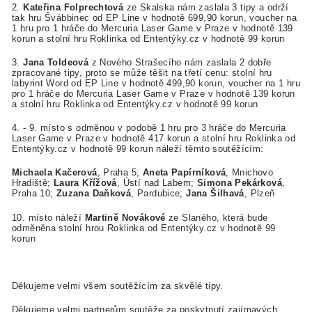
2.
Kateřina Folprechtová
ze Skalska nám zaslala 3 tipy a održí
tak hru Švábbinec od EP Line v hodnotě 699,90 korun, voucher na
1 hru pro 1 hráče do Mercuria Laser Game v Praze v hodnotě 139
korun a stolní hru Roklinka od Ententýky.cz v hodnotě 99 korun
3.
Jana Toldeová
z Nového Strašecího nám zaslala 2 dobře
zpracované tipy, proto se může těšit na třetí cenu: stolní hru
labyrint Word od EP Line v hodnotě 499,90 korun, voucher na 1 hru
pro 1 hráče do Mercuria Laser Game v Praze v hodnotě 139 korun
a stolní hru Roklinka od Ententýky.cz v hodnotě 99 korun
4. - 9. místo s odměnou v podobě 1 hru pro 3 hráče do Mercuria
Laser Game v Praze v hodnotě 417 korun a stolní hru Roklinka od
Ententýky.cz v hodnotě 99 korun náleží těmto soutěžícím:
Michaela Kačerová
, Praha 5;
Aneta Papírníková
, Mnichovo
Hradiště;
Laura Křížová
, Ústí nad Labem;
Simona Pekárková
,
Praha 10;
Zuzana Daňková
, Pardubice;
Jana Šilhavá
, Plzeň
10. místo náleží
Martině Novákové
ze Slaného, která bude
odměněna stolní hrou Roklinka od Ententýky.cz v hodnotě 99
korun
Děkujeme velmi všem soutěžícím za skvělé tipy.
Děkujeme velmi partnerům soutěže za poskytnutí zajímavých