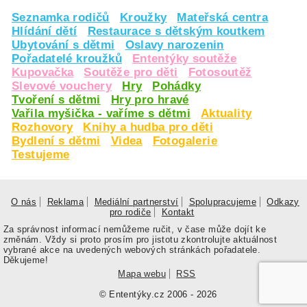
Seznamka rodičů
Kroužky
Mateřská centra
Hlídání dětí
Restaurace s dětským koutkem
Ubytování s dětmi
Oslavy narozenin
Pořadatelé kroužků
Ententýky soutěže
Kupovačka
Soutěže pro děti
Fotosoutěž
Slevové vouchery
Hry
Pohádky
Tvoření s dětmi
Hry pro hravé
Vařila myšička - vaříme s dětmi
Aktuality
Rozhovory
Knihy a hudba pro děti
Bydlení s dětmi
Videa
Fotogalerie
Testujeme
O nás
Reklama
Mediální partnerství
Spolupracujeme
Odkazy
pro rodiče
Kontakt
Za správnost informací nemůžeme ručit, v čase může dojít ke
změnám. Vždy si proto prosím pro jistotu zkontrolujte aktuálnost
vybrané akce na uvedených webových stránkách pořadatele.
Děkujeme!
Mapa webu
RSS
© Ententýky.cz 2006 - 2026