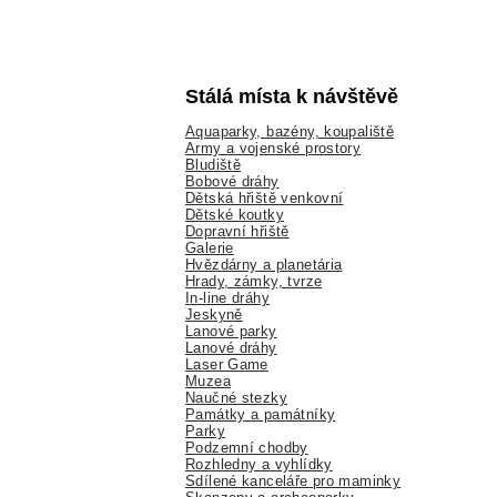
Stálá místa k návštěvě
Aquaparky, bazény, koupaliště
Army a vojenské prostory
Bludiště
Bobové dráhy
Dětská hřiště venkovní
Dětské koutky
Dopravní hřiště
Galerie
Hvězdárny a planetária
Hrady, zámky, tvrze
In-line dráhy
Jeskyně
Lanové parky
Lanové dráhy
Laser Game
Muzea
Naučné stezky
Památky a památníky
Parky
Podzemní chodby
Rozhledny a vyhlídky
Sdílené kanceláře pro maminky