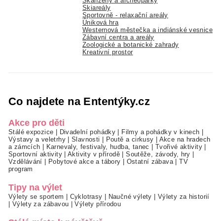
Skanzeny a archeoparky
Skiareály
Sportovně - relaxační areály
Úniková hra
Westernová městečka a indiánské vesnice
Zábavní centra a areály
Zoologické a botanické zahrady
Kreativní prostor
Co najdete na Ententýky.cz
Akce pro děti
Stálé expozice
|
Divadelní pohádky
|
Filmy a pohádky v kinech
|
Výstavy a veletrhy
|
Slavnosti
|
Poutě a cirkusy
|
Akce na hradech
a zámcích
|
Karnevaly, festivaly, hudba, tanec
|
Tvořivé aktivity
|
Sportovní aktivity
|
Aktivity v přírodě
|
Soutěže, závody, hry
|
Vzdělávání
|
Pobytové akce a tábory
|
Ostatní zábava
|
TV
program
Tipy na výlet
Výlety se sportem
|
Cyklotrasy
|
Naučné výlety
|
Výlety za historií
|
Výlety za zábavou
|
Výlety přírodou