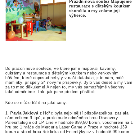
Prázdninová soutěž Mapujeme
restaurace s dětským koutkem
skončila a my známe její
výherce.
Do prázdninové soutěže, ve které jsme mapovali kavárny,
cukrárny a restaurace s dětským koutkem nebo venkovním
hřištěm, které doposud nebyly v naší databázi, jste nám, milé
maminky, přispěly 24 novými příspěvky. Bylo vás deset a my vám
za to moc děkujeme! A nejen to, my vás samozřejmě všechny
také odměníme. Tak, jak jsme předem přislíbili.
Kdo se může těšit na jaké ceny:
1.
Pavla Jaklová
z Hořic byla nejpilnější přispěvatelkou, zaslala
nám celkem 9 tipů, a proto bude odměněna hrou Discovery
Paleontologie od EP Line v hodnotě 899,90 korun, voucherem na 1
hru pro 1 hráče do Mercuria Laser Game v Praze v hodnotě 139
korun a stolní hrou Roklinka od Ententýky.cz v hodnotě 99 korun