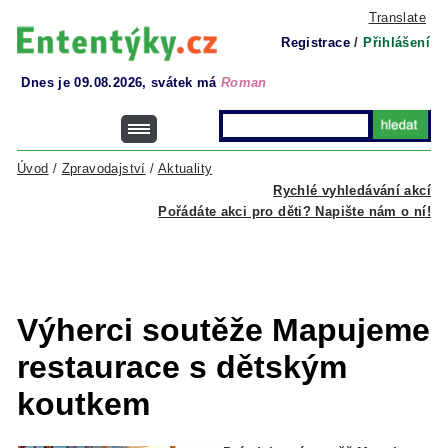
Translate
Registrace
/
Přihlášení
Dnes je 09.08.2026, svátek má
Roman
Úvod
/
Zpravodajství
/
Aktuality
Rychlé vyhledávání akcí
Pořádáte akci pro děti? Napište nám o ní!
Výherci soutěže Mapujeme
restaurace s dětským
koutkem