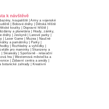
sta k návštěvě
bazény, koupaliště
|
Army a vojenské
ludiště
|
Bobové dráhy
|
Dětská hřiště
Dětské koutky
|
Dopravní hřiště
|
ězdárny a planetária
|
Hrady, zámky,
ne dráhy
|
Jeskyně
|
Lanové parky
|
hy
|
Laser Game
|
Muzea
|
Naučné
mátky a památníky
|
Parky
|
hodby
|
Rozhledny a vyhlídky
|
celáře pro maminky
|
Skanzeny a
y
|
Skiareály
|
Sportovně - relaxační
ková hra
|
Westernová městečka a
esnice
|
Zábavní centra a areály
|
a botanické zahrady
|
Kreativní