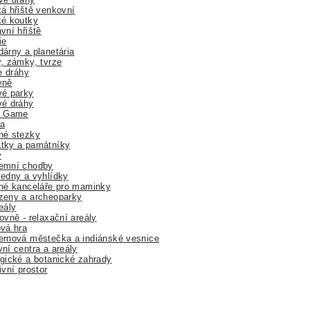
á hřiště venkovní
ké koutky
vní hřiště
ie
árny a planetária
, zámky, tvrze
ne dráhy
yně
vé parky
vé dráhy
r Game
a
né stezky
tky a památníky
y
emní chodby
edny a vyhlídky
né kanceláře pro maminky
zeny a archeoparky
eály
ovně - relaxační areály
vá hra
rnová městečka a indiánské vesnice
ní centra a areály
gické a botanické zahrady
ivní prostor