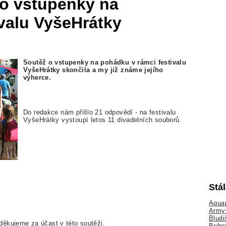
 o vstupenky na
valu VyšeHrátky
Soutěž o vstupenky na pohádku v rámci festivalu
VyšeHrátky skončila a my již známe jejího
výherce.
Do redakce nám přišlo 21 odpovědí - na festivalu
VyšeHrátky vystoupí letos 11 divadelních souborů.
Stá
Aquap
Army 
Bludi
děkujeme za účast v této soutěži.
Bobo