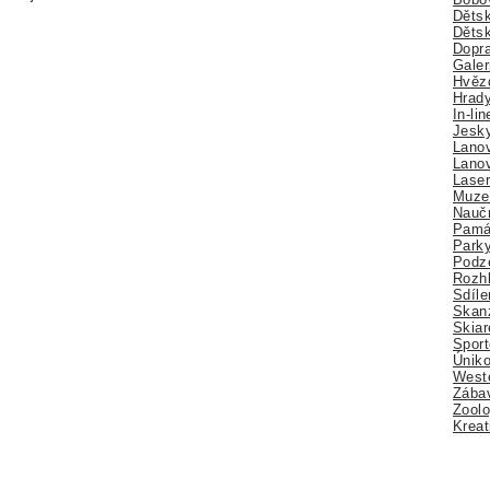
Dětsk
Děts
Dopra
Galer
Hvězd
Hrady
In-li
Jesk
Lano
Lano
Lase
Muze
Nauč
Pamá
Park
Podz
Rozhl
Sdíle
Skan
Skiar
Sport
Úniko
Weste
Zábav
Zoolo
Kreat