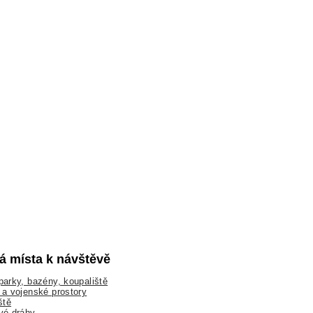
lá místa k návštěvě
arky, bazény, koupaliště
a vojenské prostory
ště
vé dráhy