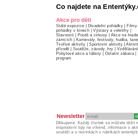
Co najdete na Ententýky.
Akce pro děti
Stálé expozice
|
Divadelní pohádky
|
Filmy
pohádky v kinech
|
Výstavy a veletrhy
|
Slavnosti
|
Poutě a cirkusy
|
Akce na hrade
zámcích
|
Karnevaly, festivaly, hudba, tan
Tvořivé aktivity
|
Sportovní aktivity
|
Aktivi
přírodě
|
Soutěže, závody, hry
|
Vzděláván
Pobytové akce a tábory
|
Ostatní zábava
|
program
Newsletter
Děkujeme. Každý čtvrtek se můžete těšit 
inspirativní tipy na víkend, informace o akt
soutěži a o novinkách v rubrikách ententýk