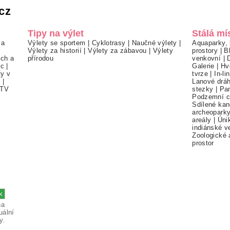
cz
Tipy na výlet
Stálá mí
 a
Výlety se sportem
|
Cyklotrasy
|
Naučné výlety
|
Aquaparky, 
Výlety za historií
|
Výlety za zábavou
|
Výlety
prostory
|
B
ch a
přírodou
venkovní
|
ec
|
Galerie
|
Hv
ty v
tvrze
|
In-li
í
|
Lanové drá
TV
stezky
|
Pa
Podzemní c
Sdílené kan
archeopark
areály
|
Úni
indiánské v
Zoologické 
prostor
na
uální
y.