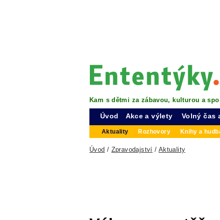
Kam s dětmi za zábavou, kulturou a spo
Úvod
Akce a výlety
Volný čas 
Aktuality
Rozhovory
Knihy a hudba
Úvod
/
Zpravodajství
/
Aktuality