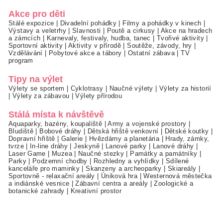
Akce pro děti
Stálé expozice
|
Divadelní pohádky
|
Filmy a pohádky v kinech
|
Výstavy a veletrhy
|
Slavnosti
|
Poutě a cirkusy
|
Akce na hradech
a zámcích
|
Karnevaly, festivaly, hudba, tanec
|
Tvořivé aktivity
|
Sportovní aktivity
|
Aktivity v přírodě
|
Soutěže, závody, hry
|
Vzdělávání
|
Pobytové akce a tábory
|
Ostatní zábava
|
TV
program
Tipy na výlet
Výlety se sportem
|
Cyklotrasy
|
Naučné výlety
|
Výlety za historií
|
Výlety za zábavou
|
Výlety přírodou
Stálá místa k návštěvě
Aquaparky, bazény, koupaliště
|
Army a vojenské prostory
|
Bludiště
|
Bobové dráhy
|
Dětská hřiště venkovní
|
Dětské koutky
|
Dopravní hřiště
|
Galerie
|
Hvězdárny a planetária
|
Hrady, zámky,
tvrze
|
In-line dráhy
|
Jeskyně
|
Lanové parky
|
Lanové dráhy
|
Laser Game
|
Muzea
|
Naučné stezky
|
Památky a památníky
|
Parky
|
Podzemní chodby
|
Rozhledny a vyhlídky
|
Sdílené
kanceláře pro maminky
|
Skanzeny a archeoparky
|
Skiareály
|
Sportovně - relaxační areály
|
Úniková hra
|
Westernová městečka
a indiánské vesnice
|
Zábavní centra a areály
|
Zoologické a
botanické zahrady
|
Kreativní prostor