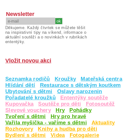
Newsletter
Děkujeme. Každý čtvrtek se můžete těšit
na inspirativní tipy na víkend, informace o
aktuální soutěži a o novinkách v rubrikách
ententýky.
Vložit novou akci
Seznamka rodičů
Kroužky
Mateřská centra
Hlídání dětí
Restaurace s dětským koutkem
Ubytování s dětmi
Oslavy narozenin
Pořadatelé kroužků
Ententýky soutěže
Kupovačka
Soutěže pro děti
Fotosoutěž
Slevové vouchery
Hry
Pohádky
Tvoření s dětmi
Hry pro hravé
Vařila myšička - vaříme s dětmi
Aktuality
Rozhovory
Knihy a hudba pro děti
Bydlení s dětmi
Videa
Fotogalerie