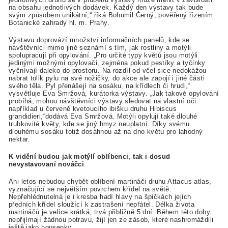
na obsahu jednotlivých dodávek. Každý den výstavy tak bude
svým způsobem unikátní,“ říká Bohumil Černý, pověřený řízením
Botanické zahrady hl. m. Prahy.
Výstavu doprovází množství informačních panelů, kde se
návštěvníci mimo jiné seznámí s tím, jak rostliny a motýli
spolupracují při opylování. „Pro určité typy květů jsou motýli
jedinými možnými opylovači, zejména pokud pestíky a tyčinky
vyčnívají daleko do prostoru. Na rozdíl od včel sice nedokážou
nabrat tolik pylu na své nožičky, do akce ale zapojí i jiné části
svého těla. Pyl přenášejí na sosáku, na křídlech či hrudi,“
vysvětluje Eva Smržová, kurátorka výstavy. „Jak takové opylování
probíhá, mohou návštěvníci výstavy sledovat na vlastní oči
například u červeně kvetoucího ibišku druhu Hibiscus
grandidieri,“dodává Eva Smržová. Motýli opylují také dlouhé
trubkovité květy, kde se jiný hmyz neuplatní. Díky svému
dlouhému sosáku totiž dosáhnou až na dno květu pro lahodný
nektar.
K vidění budou jak motýlí oblíbenci, tak i dosud
nevystavovaní nováčci
Ani letos nebudou chybět oblíbení martináči druhu Attacus atlas,
vyznačující se největším povrchem křídel na světě.
Nepřehlédnutelná je i kresba hadí hlavy na špičkách jejich
předních křídel sloužící k zastrašení nepřátel. Délka života
martináčů je velice krátká, trvá přibližně 5 dní. Během této doby
nepřijímají žádnou potravu, žijí jen ze zásob, které nashromáždili
ještě jako housenky.