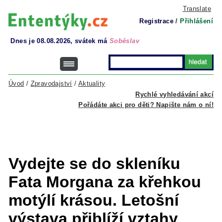
Translate
Registrace
/
Přihlášení
Dnes je 08.08.2026, svátek má
Soběslav
Úvod
/
Zpravodajství
/
Aktuality
Rychlé vyhledávání akcí
Pořádáte akci pro děti? Napište nám o ní!
Vydejte se do skleníku
Fata Morgana za křehkou
motýlí krásou. Letošní
výstava přiblíží vztahy