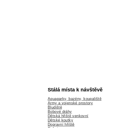
Stálá místa k návštěvě
Aquaparky, bazény, koupaliště
Army a vojenské prostory
Bludiště
Bobové dráhy
Dětská hřiště venkovní
Dětské koutky
Dopravní hřiště