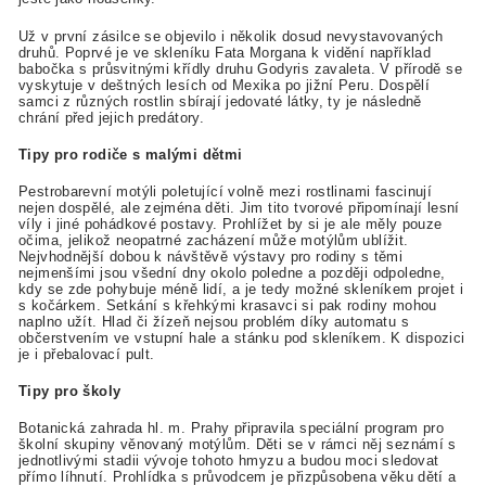
Už v první zásilce se objevilo i několik dosud nevystavovaných
druhů. Poprvé je ve skleníku Fata Morgana k vidění například
babočka s průsvitnými křídly druhu Godyris zavaleta. V přírodě se
vyskytuje v deštných lesích od Mexika po jižní Peru. Dospělí
samci z různých rostlin sbírají jedovaté látky, ty je následně
chrání před jejich predátory.
Tipy pro rodiče s malými dětmi
Pestrobarevní motýli poletující volně mezi rostlinami fascinují
nejen dospělé, ale zejména děti. Jim tito tvorové připomínají lesní
víly i jiné pohádkové postavy. Prohlížet by si je ale měly pouze
očima, jelikož neopatrné zacházení může motýlům ublížit.
Nejvhodnější dobou k návštěvě výstavy pro rodiny s těmi
nejmenšími jsou všední dny okolo poledne a později odpoledne,
kdy se zde pohybuje méně lidí, a je tedy možné skleníkem projet i
s kočárkem. Setkání s křehkými krasavci si pak rodiny mohou
naplno užít. Hlad či žízeň nejsou problém díky automatu s
občerstvením ve vstupní hale a stánku pod skleníkem. K dispozici
je i přebalovací pult.
Tipy pro školy
Botanická zahrada hl. m. Prahy připravila speciální program pro
školní skupiny věnovaný motýlům. Děti se v rámci něj seznámí s
jednotlivými stadii vývoje tohoto hmyzu a budou moci sledovat
přímo líhnutí. Prohlídka s průvodcem je přizpůsobena věku dětí a