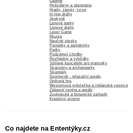
Galerie
Hvězdárny a planetária
Hrady, zámky, tvrze
In-line dráhy
Jeskyně
Lanové parky
Lanové dráhy
Laser Game
Muzea
Naučné stezky
Památky a památníky
Parky
Podzemní chodby
Rozhledny a vyhlídky
Sdílené kanceláře pro maminky
Skanzeny a archeoparky
Skiareály
Sportovně - relaxační areály
Úniková hra
Westernová městečka a indiánské vesnice
Zábavní centra a areály
Zoologické a botanické zahrady
Kreativní prostor
Co najdete na Ententýky.cz