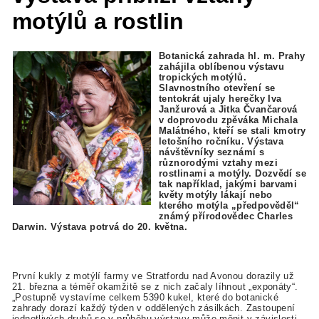
motýlů a rostlin
Botanická zahrada hl. m. Prahy
zahájila oblíbenou výstavu
tropických motýlů.
Slavnostního otevření se
tentokrát ujaly herečky Iva
Janžurová a Jitka Čvančarová
v doprovodu zpěváka Michala
Malátného, kteří se stali kmotry
letošního ročníku. Výstava
návštěvníky seznámí s
různorodými vztahy mezi
rostlinami a motýly. Dozvědí se
tak například, jakými barvami
květy motýly lákají nebo
kterého motýla „předpověděl“
známý přírodovědec Charles
Darwin. Výstava potrvá do 20. května.
První kukly z motýlí farmy ve Stratfordu nad Avonou dorazily už
21. března a téměř okamžitě se z nich začaly líhnout „exponáty“.
„Postupně vystavíme celkem 5390 kukel, které do botanické
zahrady dorazí každý týden v oddělených zásilkách. Zastoupení
jednotlivých druhů se v průběhu výstavy může měnit v závislosti