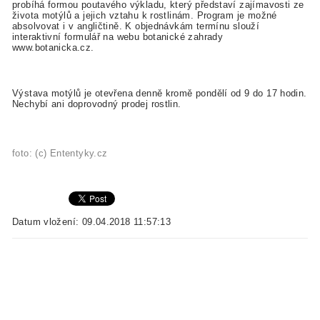
probíhá formou poutavého výkladu, který představí zajímavosti ze
života motýlů a jejich vztahu k rostlinám. Program je možné
absolvovat i v angličtině. K objednávkám termínu slouží
interaktivní formulář na webu botanické zahrady
www.botanicka.cz.
Výstava motýlů je otevřena denně kromě pondělí od 9 do 17 hodin.
Nechybí ani doprovodný prodej rostlin.
foto: (c) Ententyky.cz
Datum vložení: 09.04.2018 11:57:13