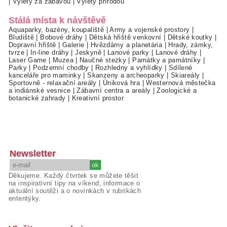
|
Výlety za zábavou
|
Výlety přírodou
Stálá místa k návštěvě
Aquaparky, bazény, koupaliště
|
Army a vojenské prostory
|
Bludiště
|
Bobové dráhy
|
Dětská hřiště venkovní
|
Dětské koutky
|
Dopravní hřiště
|
Galerie
|
Hvězdárny a planetária
|
Hrady, zámky,
tvrze
|
In-line dráhy
|
Jeskyně
|
Lanové parky
|
Lanové dráhy
|
Laser Game
|
Muzea
|
Naučné stezky
|
Památky a památníky
|
Parky
|
Podzemní chodby
|
Rozhledny a vyhlídky
|
Sdílené
kanceláře pro maminky
|
Skanzeny a archeoparky
|
Skiareály
|
Sportovně - relaxační areály
|
Úniková hra
|
Westernová městečka
a indiánské vesnice
|
Zábavní centra a areály
|
Zoologické a
botanické zahrady
|
Kreativní prostor
Newsletter
Děkujeme. Každý čtvrtek se můžete těšit
na inspirativní tipy na víkend, informace o
aktuální soutěži a o novinkách v rubrikách
ententýky.