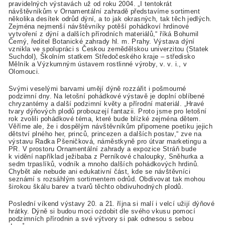
pravidelných výstavách už od roku 2004. „I tentokrát
návštěvníkům v Ornamentální zahradě představíme sortiment
několika desítek odrůd dýní, a to jak okrasných, tak těch jedlých.
Zejména nejmenší návštěvníky potěší pohádkoví hrdinové
vytvoření z dýní a dalších přírodních materiálů,“ říká Bohumil
Černý, ředitel Botanické zahrady hl. m. Prahy. Výstava dýní
vznikla ve spolupráci s Českou zemědělskou univerzitou (Statek
Suchdol), Školním statkem Středočeského kraje – středisko
Mělník a Výzkumným ústavem rostlinné výroby, v. v. i., v
Olomouci.
Svými veselými barvami umějí dýně rozzářit i pošmourné
podzimní dny. Na letošní pohádkové výstavě je doplní oblíbené
chryzantémy a další podzimní květy a přírodní materiál. „Hravé
tvary dýňových plodů probouzejí fantazii. Proto jsme pro letošní
rok zvolili pohádkové téma, které bude blízké zejména dětem.
Věříme ale, že i dospělým návštěvníkům připomene poetiku jejich
dětství plného her, princů, princezen a dalších postav,“ zve na
výstavu Radka Pšeničková, náměstkyně pro útvar marketingu a
PR. V prostoru Ornamentální zahrady a expozice Stráň bude
k vidění například ježibaba z Perníkové chaloupky, Sněhurka a
sedm trpaslíků, vodník a mnoho dalších pohádkových hrdinů.
Chybět ale nebude ani edukativní část, kde se návštěvníci
seznámí s rozsáhlým sortimentem odrůd. Obdivovat tak mohou
širokou škálu barev a tvarů těchto obdivuhodných plodů.
Poslední víkend výstavy 20. a 21. října si malí i velcí užijí dýňové
hrátky. Dýně si budou moci ozdobit dle svého vkusu pomocí
podzimních přírodnin a své výtvory si pak odnesou s sebou