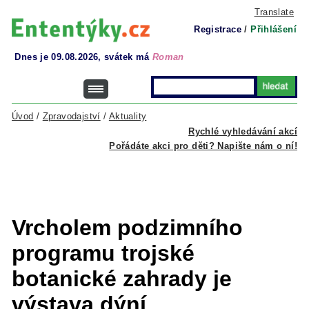
Translate
Registrace
/
Přihlášení
Dnes je 09.08.2026, svátek má
Roman
Úvod
/
Zpravodajství
/
Aktuality
Rychlé vyhledávání akcí
Pořádáte akci pro děti? Napište nám o ní!
Vrcholem podzimního
programu trojské
botanické zahrady je
výstava dýní