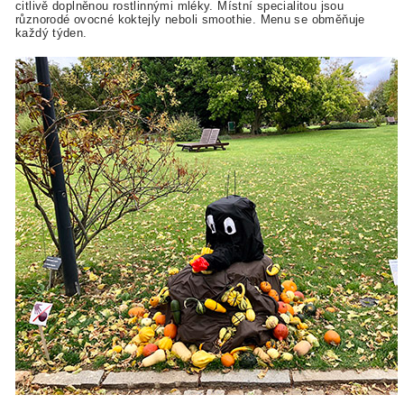
citlivě doplněnou rostlinnými mléky. Místní specialitou jsou
různorodé ovocné koktejly neboli smoothie. Menu se obměňuje
každý týden.