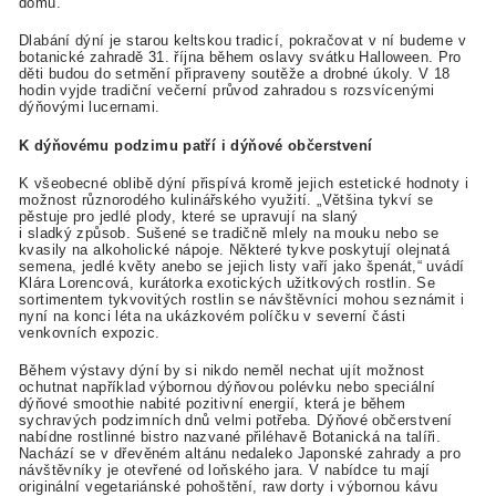
domů.
Dlabání dýní je starou keltskou tradicí, pokračovat v ní budeme v
botanické zahradě 31. října během oslavy svátku Halloween. Pro
děti budou do setmění připraveny soutěže a drobné úkoly. V 18
hodin vyjde tradiční večerní průvod zahradou s rozsvícenými
dýňovými lucernami.
K dýňovému podzimu patří i dýňové občerstvení
K všeobecné oblibě dýní přispívá kromě jejich estetické hodnoty i
možnost různorodého kulinářského využití. „Většina tykví se
pěstuje pro jedlé plody, které se upravují na slaný
i sladký způsob. Sušené se tradičně mlely na mouku nebo se
kvasily na alkoholické nápoje. Některé tykve poskytují olejnatá
semena, jedlé květy anebo se jejich listy vaří jako špenát,“ uvádí
Klára Lorencová, kurátorka exotických užitkových rostlin. Se
sortimentem tykvovitých rostlin se návštěvníci mohou seznámit i
nyní na konci léta na ukázkovém políčku v severní části
venkovních expozic.
Během výstavy dýní by si nikdo neměl nechat ujít možnost
ochutnat například výbornou dýňovou polévku nebo speciální
dýňové smoothie nabité pozitivní energií, která je během
sychravých podzimních dnů velmi potřeba. Dýňové občerstvení
nabídne rostlinné bistro nazvané přiléhavě Botanická na talíři.
Nachází se v dřevěném altánu nedaleko Japonské zahrady a pro
návštěvníky je otevřené od loňského jara. V nabídce tu mají
originální vegetariánské pohoštění, raw dorty i výbornou kávu