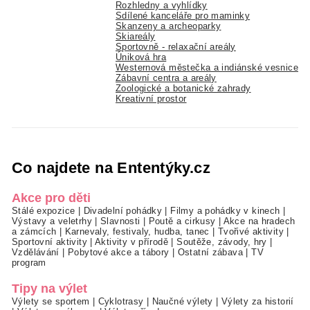
Rozhledny a vyhlídky
Sdílené kanceláře pro maminky
Skanzeny a archeoparky
Skiareály
Sportovně - relaxační areály
Úniková hra
Westernová městečka a indiánské vesnice
Zábavní centra a areály
Zoologické a botanické zahrady
Kreativní prostor
Co najdete na Ententýky.cz
Akce pro děti
Stálé expozice
|
Divadelní pohádky
|
Filmy a pohádky v kinech
|
Výstavy a veletrhy
|
Slavnosti
|
Poutě a cirkusy
|
Akce na hradech
a zámcích
|
Karnevaly, festivaly, hudba, tanec
|
Tvořivé aktivity
|
Sportovní aktivity
|
Aktivity v přírodě
|
Soutěže, závody, hry
|
Vzdělávání
|
Pobytové akce a tábory
|
Ostatní zábava
|
TV
program
Tipy na výlet
Výlety se sportem
|
Cyklotrasy
|
Naučné výlety
|
Výlety za historií