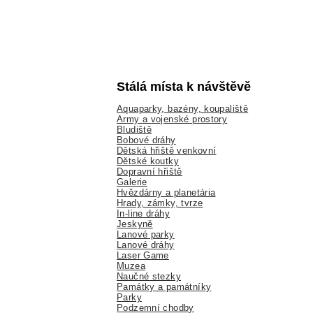
Stálá místa k návštěvě
Aquaparky, bazény, koupaliště
Army a vojenské prostory
Bludiště
Bobové dráhy
Dětská hřiště venkovní
Dětské koutky
Dopravní hřiště
Galerie
Hvězdárny a planetária
Hrady, zámky, tvrze
In-line dráhy
Jeskyně
Lanové parky
Lanové dráhy
Laser Game
Muzea
Naučné stezky
Památky a památníky
Parky
Podzemní chodby