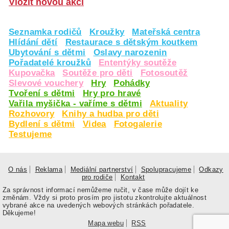
Vložit novou akci
Seznamka rodičů
Kroužky
Mateřská centra
Hlídání dětí
Restaurace s dětským koutkem
Ubytování s dětmi
Oslavy narozenin
Pořadatelé kroužků
Ententýky soutěže
Kupovačka
Soutěže pro děti
Fotosoutěž
Slevové vouchery
Hry
Pohádky
Tvoření s dětmi
Hry pro hravé
Vařila myšička - vaříme s dětmi
Aktuality
Rozhovory
Knihy a hudba pro děti
Bydlení s dětmi
Videa
Fotogalerie
Testujeme
O nás
Reklama
Mediální partnerství
Spolupracujeme
Odkazy
pro rodiče
Kontakt
Za správnost informací nemůžeme ručit, v čase může dojít ke
změnám. Vždy si proto prosím pro jistotu zkontrolujte aktuálnost
vybrané akce na uvedených webových stránkách pořadatele.
Děkujeme!
Mapa webu
RSS