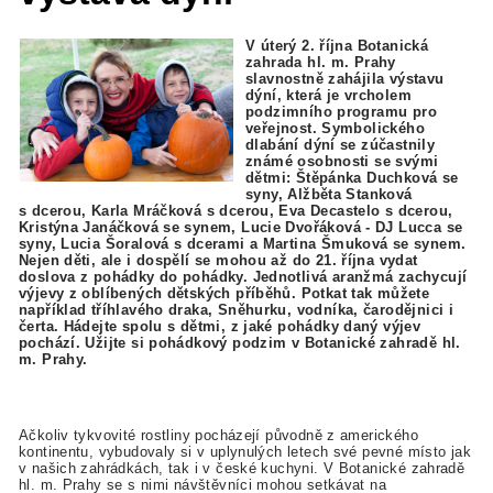
V úterý 2. října Botanická
zahrada hl. m. Prahy
slavnostně zahájila výstavu
dýní, která je vrcholem
podzimního programu pro
veřejnost. Symbolického
dlabání dýní se zúčastnily
známé osobnosti se svými
dětmi: Štěpánka Duchková se
syny, Alžběta Stanková
s dcerou, Karla Mráčková s dcerou, Eva Decastelo s dcerou,
Kristýna Janáčková se synem, Lucie Dvořáková - DJ Lucca se
syny, Lucia Šoralová s dcerami a Martina Šmuková se synem.
Nejen děti, ale i dospělí se mohou až do 21. října vydat
doslova z pohádky do pohádky. Jednotlivá aranžmá zachycují
výjevy z oblíbených dětských příběhů. Potkat tak můžete
například tříhlavého draka, Sněhurku, vodníka, čarodějnici i
čerta. Hádejte spolu s dětmi, z jaké pohádky daný výjev
pochází. Užijte si pohádkový podzim v Botanické zahradě hl.
m. Prahy.
Ačkoliv tykvovité rostliny pocházejí původně z amerického
kontinentu, vybudovaly si v uplynulých letech své pevné místo jak
v našich zahrádkách, tak i v české kuchyni. V Botanické zahradě
hl. m. Prahy se s nimi návštěvníci mohou setkávat na