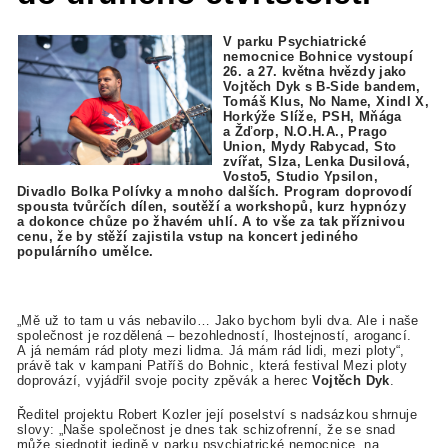
V parku Psychiatrické
nemocnice Bohnice vystoupí
26. a 27. května hvězdy jako
Vojtěch Dyk s B-Side bandem,
Tomáš Klus, No Name, Xindl X,
Horkýže Slíže, PSH, Mňága
a Žďorp, N.O.H.A., Prago
Union, Mydy Rabycad, Sto
zvířat, Slza, Lenka Dusilová,
Vosto5, Studio Ypsilon,
Divadlo Bolka Polívky a mnoho dalších. Program doprovodí
spousta tvůrčích dílen, soutěží a workshopů, kurz hypnózy
a dokonce chůze po žhavém uhlí. A to vše za tak příznivou
cenu, že by stěží zajistila vstup na koncert jediného
populárního umělce.
„Mě už to tam u vás nebavilo… Jako bychom byli dva. Ale i naše
společnost je rozdělená – bezohledností, lhostejností, arogancí.
A já nemám rád ploty mezi lidma. Já mám rád lidi, mezi ploty“,
právě tak v kampani Patříš do Bohnic, která festival Mezi ploty
doprovází, vyjádřil svoje pocity zpěvák a herec
Vojtěch Dyk
.
Ředitel projektu Robert Kozler její poselství s nadsázkou shrnuje
slovy: „Naše společnost je dnes tak schizofrenní, že se snad
může sjednotit jedině v parku psychiatrické nemocnice, na