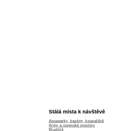
Stálá místa k návštěvě
Aquaparky, bazény, koupaliště
Army a vojenské prostory
Bludiště