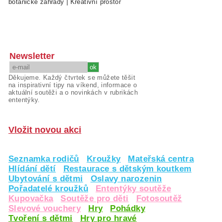
botanické zahrady
|
Kreativní prostor
Newsletter
Děkujeme. Každý čtvrtek se můžete těšit
na inspirativní tipy na víkend, informace o
aktuální soutěži a o novinkách v rubrikách
ententýky.
Vložit novou akci
Seznamka rodičů
Kroužky
Mateřská centra
Hlídání dětí
Restaurace s dětským koutkem
Ubytování s dětmi
Oslavy narozenin
Pořadatelé kroužků
Ententýky soutěže
Kupovačka
Soutěže pro děti
Fotosoutěž
Slevové vouchery
Hry
Pohádky
Tvoření s dětmi
Hry pro hravé