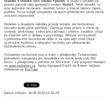
Divadlo v Dlouhé
nebo
Studio Ypsilon
. A účast v Divadle za
plotem potvrdil taky generační soubor
Vosto5
. Tohle divadlo, to
jsou autorské inscenace, neotřelý humor a hlavně takový zájem
publika, že se koupě vstupenky na jejich představení skoro rovná
„mission impossible“.
Hudební a divadelní nabídka je tedy bohatá, ale festivalová
mozaika bude ještě pestřejší. Zahrnuje slam poetry a stand up
comedy, workshopy, scénu pro začínající umělce, soutěže, chůzi
po žhavém uhlí či debaty s psychology. Můžete se seznámit
s prezentacemi neziskovek nebo si ve speciální zóně Oáza
vyzkoušet hypnózu a relaxační techniky pro překonávání
každodenního stresu.
Vstupenky na festival jsou k mání v předprodeji Ticketstream,
jednodenní vstupenka pro dospěláka na místě bude stát 390
korun, v předprodeji ji pořídíte za 320 korun. Celý program hledejte
na
www.meziploty.cz
. Spoty kampaně Patříš do Bohnic můžete
zhlédnout na
YouTube
.
Datum vložení: 10.05.2018 13:36:29