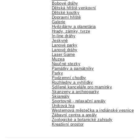
Bobové dráhy
Dětská hřiště venkovní
Dětské koutky
Dopravní hřiště
Galerie
Hvězdárny a planetária
Hrady, zámky, tvrze
In-line dráhy
Jeskyně
Lanové parky
Lanové dráhy
Laser Game
Muzea
Naučné stezky
Památky a památníky
Parky
Podzemní chodby
Rozhledny a vyhlídky
Sdílené kanceláře pro maminky
Skanzeny a archeoparky
Skiareály
Sportovně - relaxační areály
Úniková hra
Westernová městečka a indiánské vesnice
Zábavní centra a areály
Zoologické a botanické zahrady
Kreativní prostor