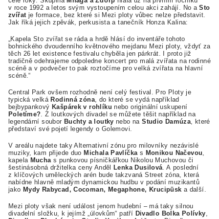
celé roky: Skupina
Mňága a Žďorp
hrála už na prvním ročníku
v roce 1992 a letos svým vystoupením celou akci zahájí. No a
Sto
zvířat
je formace, bez které si Mezi ploty vůbec nelze představit.
Jak říká jejich zpěvák, perkusista a tanečník Honza Kalina:
„Kapela Sto zvířat se ráda a hrdě hlásí do inventáře tohoto
bohnického dvoudenního květnového mejdanu Mezi ploty, vždyť za
těch 26 let existence festivalu chyběla jen párkrát. I proto již
tradičně odehrajeme odpoledne koncert pro malá zvířata na rodinné
scéně a v podvečer to pak roztočíme pro velká zvířata na hlavní
scéně.“
Central Park ovšem rozhodně není celý festival. Pro Ploty je
typická velká
Rodinná zóna
, do které se vydá například
bejbypankový
Kašpárek v rohlíku
nebo originální uskupení
Poletíme?
. Z loutkových divadel se můžete těšit například na
legendární soubor
Buchty a loutky
nebo na
Studio Damúza
, které
představí své pojetí legendy o Golemovi.
V areálu najdete taky Alternativní zónu pro milovníky nezávislé
muziky, kam přijede duo
Michala Pavlíčka
s
Monikou Načevou
,
kapela
Mucha
s punkovou písničkářkou Nikolou Muchovou či
šestinásobná držitelka ceny Anděl
Lenka Dusilová
. A poslední
z klíčových uměleckých arén bude takzvaná Street zóna, která
nabídne hlavně mladým dynamickou hudbu v podání muzikantů
jako
Mydy Rabycad, Cocoman, Megaphone, Krucipüsk
a další.
Mezi ploty však není událost jenom hudební – má taky silnou
divadelní složku, k jejímž „úlovkům“ patří
Divadlo Bolka Polívky
,