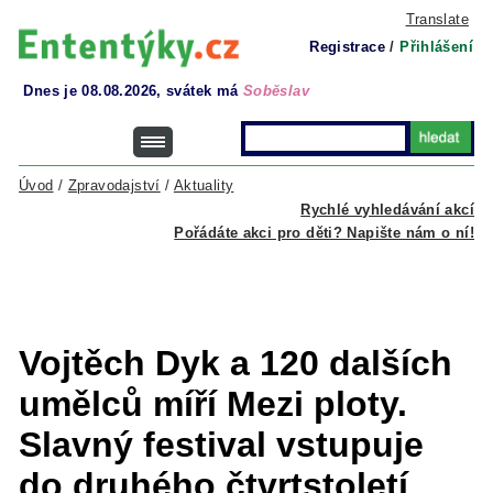
Translate
Registrace
/
Přihlášení
Dnes je 08.08.2026, svátek má
Soběslav
Úvod
/
Zpravodajství
/
Aktuality
Rychlé vyhledávání akcí
Pořádáte akci pro děti? Napište nám o ní!
Vojtěch Dyk a 120 dalších
umělců míří Mezi ploty.
Slavný festival vstupuje
do druhého čtvrtstoletí