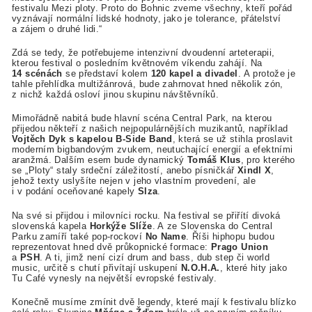
festivalu Mezi ploty. Proto do Bohnic zveme všechny, kteří pořád
vyznávají normální lidské hodnoty, jako je tolerance, přátelství
a zájem o druhé lidi.“
Zdá se tedy, že potřebujeme intenzivní dvoudenní arteterapii,
kterou festival o posledním květnovém víkendu zahájí. Na
14 scénách
se představí kolem
120 kapel a divadel
. A protože je
tahle přehlídka multižánrová, bude zahrnovat hned několik zón,
z nichž každá osloví jinou skupinu návštěvníků.
Mimořádně nabitá bude hlavní scéna Central Park, na kterou
přijedou někteří z našich nejpopulárnějších muzikantů, například
Vojtěch Dyk s kapelou B-Side Band
, která se už stihla proslavit
moderním bigbandovým zvukem, neutuchající energií a efektními
aranžmá. Dalším esem bude dynamický
Tomáš Klus
, pro kterého
se „Ploty“ staly srdeční záležitostí, anebo písničkář
Xindl X
,
jehož texty uslyšíte nejen v jeho vlastním provedení, ale
i v podání oceňované kapely
Slza
.
Na své si přijdou i milovníci rocku. Na festival se přiřítí divoká
slovenská kapela
Horkýže Slíže
. A ze Slovenska do Central
Parku zamíří také pop-rockoví
No Name
. Říši hiphopu budou
reprezentovat hned dvě průkopnické formace:
Prago Union
a
PSH
. A ti, jimž není cizí drum and bass, dub step či world
music, určitě s chutí přivítají uskupení
N.O.H.A.
, které hity jako
Tu Café vynesly na největší evropské festivaly.
Konečně musíme zmínit dvě legendy, které mají k festivalu blízko