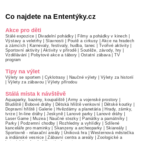
Co najdete na Ententýky.cz
Akce pro děti
Stálé expozice
|
Divadelní pohádky
|
Filmy a pohádky v kinech
|
Výstavy a veletrhy
|
Slavnosti
|
Poutě a cirkusy
|
Akce na hradech
a zámcích
|
Karnevaly, festivaly, hudba, tanec
|
Tvořivé aktivity
|
Sportovní aktivity
|
Aktivity v přírodě
|
Soutěže, závody, hry
|
Vzdělávání
|
Pobytové akce a tábory
|
Ostatní zábava
|
TV
program
Tipy na výlet
Výlety se sportem
|
Cyklotrasy
|
Naučné výlety
|
Výlety za historií
|
Výlety za zábavou
|
Výlety přírodou
Stálá místa k návštěvě
Aquaparky, bazény, koupaliště
|
Army a vojenské prostory
|
Bludiště
|
Bobové dráhy
|
Dětská hřiště venkovní
|
Dětské koutky
|
Dopravní hřiště
|
Galerie
|
Hvězdárny a planetária
|
Hrady, zámky,
tvrze
|
In-line dráhy
|
Jeskyně
|
Lanové parky
|
Lanové dráhy
|
Laser Game
|
Muzea
|
Naučné stezky
|
Památky a památníky
|
Parky
|
Podzemní chodby
|
Rozhledny a vyhlídky
|
Sdílené
kanceláře pro maminky
|
Skanzeny a archeoparky
|
Skiareály
|
Sportovně - relaxační areály
|
Úniková hra
|
Westernová městečka
a indiánské vesnice
|
Zábavní centra a areály
|
Zoologické a