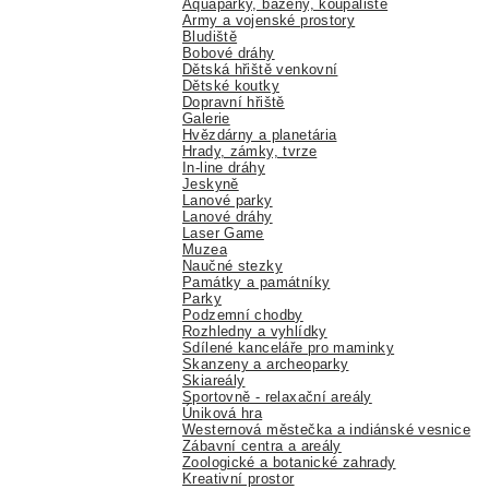
Aquaparky, bazény, koupaliště
Army a vojenské prostory
Bludiště
Bobové dráhy
Dětská hřiště venkovní
Dětské koutky
Dopravní hřiště
Galerie
Hvězdárny a planetária
Hrady, zámky, tvrze
In-line dráhy
Jeskyně
Lanové parky
Lanové dráhy
Laser Game
Muzea
Naučné stezky
Památky a památníky
Parky
Podzemní chodby
Rozhledny a vyhlídky
Sdílené kanceláře pro maminky
Skanzeny a archeoparky
Skiareály
Sportovně - relaxační areály
Úniková hra
Westernová městečka a indiánské vesnice
Zábavní centra a areály
Zoologické a botanické zahrady
Kreativní prostor