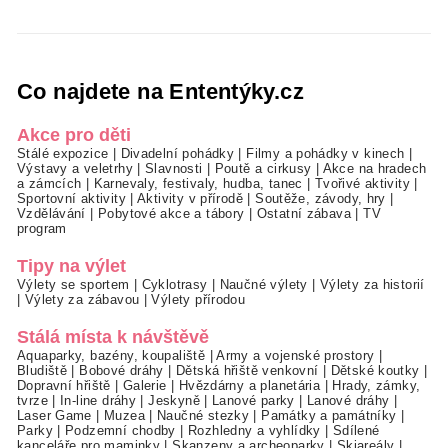
Co najdete na Ententýky.cz
Akce pro děti
Stálé expozice
|
Divadelní pohádky
|
Filmy a pohádky v kinech
|
Výstavy a veletrhy
|
Slavnosti
|
Poutě a cirkusy
|
Akce na hradech
a zámcích
|
Karnevaly, festivaly, hudba, tanec
|
Tvořivé aktivity
|
Sportovní aktivity
|
Aktivity v přírodě
|
Soutěže, závody, hry
|
Vzdělávání
|
Pobytové akce a tábory
|
Ostatní zábava
|
TV
program
Tipy na výlet
Výlety se sportem
|
Cyklotrasy
|
Naučné výlety
|
Výlety za historií
|
Výlety za zábavou
|
Výlety přírodou
Stálá místa k návštěvě
Aquaparky, bazény, koupaliště
|
Army a vojenské prostory
|
Bludiště
|
Bobové dráhy
|
Dětská hřiště venkovní
|
Dětské koutky
|
Dopravní hřiště
|
Galerie
|
Hvězdárny a planetária
|
Hrady, zámky,
tvrze
|
In-line dráhy
|
Jeskyně
|
Lanové parky
|
Lanové dráhy
|
Laser Game
|
Muzea
|
Naučné stezky
|
Památky a památníky
|
Parky
|
Podzemní chodby
|
Rozhledny a vyhlídky
|
Sdílené
kanceláře pro maminky
|
Skanzeny a archeoparky
|
Skiareály
|