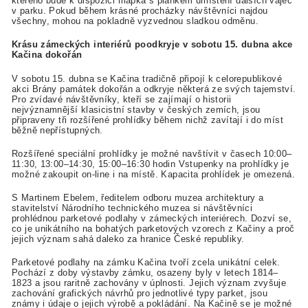
kterého bude k dispozici mapka s plánkem umístění dalších vajec
v parku. Pokud během krásné procházky návštěvníci najdou
všechny, mohou na pokladně vyzvednou sladkou odměnu.
Krásu zámeckých interiérů poodkryje v sobotu 15. dubna akce
Kačina dokořán
V sobotu 15. dubna se Kačina tradičně připojí k celorepublikové
akci Brány památek dokořán a odkryje některá ze svých tajemství.
Pro zvídavé návštěvníky, kteří se zajímají o historii
nejvýznamnější klasicistní stavby v českých zemích, jsou
připraveny tři rozšířené prohlídky během nichž zavítají i do míst
běžně nepřístupných.
Rozšířené speciální prohlídky je možné navštívit v časech 10:00–
11:30, 13:00–14:30, 15:00–16:30 hodin Vstupenky na prohlídky je
možné zakoupit on-line i na místě. Kapacita prohlídek je omezená.
S Martinem Ebelem, ředitelem odboru muzea architektury a
stavitelství Národního technického muzea si návštěvníci
prohlédnou parketové podlahy v zámeckých interiérech. Dozví se,
co je unikátního na bohatých parketových vzorech z Kačiny a proč
jejich význam sahá daleko za hranice České republiky.
Parketové podlahy na zámku Kačina tvoří zcela unikátní celek.
Pochází z doby výstavby zámku, osazeny byly v letech 1814–
1823 a jsou raritně zachovány v úplnosti. Jejich význam zvyšuje
zachování grafických návrhů pro jednotlivé typy parket, jsou
známy i údaje o jejich výrobě a pokládání. Na Kačině se je možné