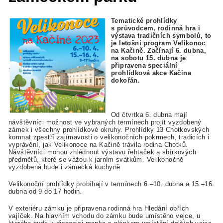
Tematické prohlídky
s průvodcem, rodinná hra i
výstava tradičních symbolů, to
je letošní program Velikonoc
na Kačině. Začínají 6. dubna,
na sobotu 15. dubna je
připravena speciální
prohlídková akce Kačina
dokořán.
Od čtvrtka 6. dubna mají
návštěvníci možnost ve vybraných termínech projít vyzdobený
zámek i všechny prohlídkové okruhy. Prohlídky 13 Chotkovských
komnat zpestří zajímavosti o velikonočních pokrmech, tradicích i
vyprávění, jak Velikonoce na Kačině trávila rodina Chotků.
Návštěvníci mohou zhlédnout výstavu řehtaček a sbírkových
předmětů, které se vážou k jarním svátkům. Velikonočně
vyzdobená bude i zámecká kuchyně.
Velikonoční prohlídky probíhají v termínech 6.–10. dubna a 15.–16.
dubna od 9 do 17 hodin.
V exteriéru zámku je připravena rodinná hra Hledání obřích
vajíček. Na hlavním vchodu do zámku bude umístěno vejce, u