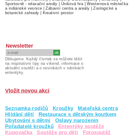
Sportovně - relaxační areály
|
Úniková hra
|
Westernová městečka
a indiánské vesnice
|
Zábavní centra a areály
|
Zoologické a
botanické zahrady
|
Kreativní prostor
Newsletter
Děkujeme. Každý čtvrtek se můžete těšit
na inspirativní tipy na víkend, informace o
aktuální soutěži a o novinkách v rubrikách
ententýky.
Vložit novou akci
Seznamka rodičů
Kroužky
Mateřská centra
Hlídání dětí
Restaurace s dětským koutkem
Ubytování s dětmi
Oslavy narozenin
Pořadatelé kroužků
Ententýky soutěže
Kupovačka
Soutěže pro děti
Fotosoutěž