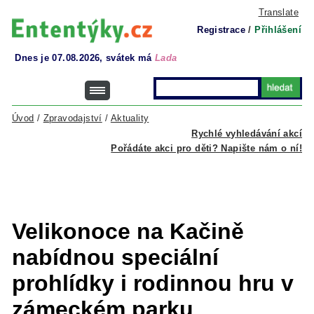
Translate
Registrace
/
Přihlášení
Dnes je 07.08.2026, svátek má
Lada
Úvod
/
Zpravodajství
/
Aktuality
Rychlé vyhledávání akcí
Pořádáte akci pro děti? Napište nám o ní!
Velikonoce na Kačině
nabídnou speciální
prohlídky i rodinnou hru v
zámeckém parku