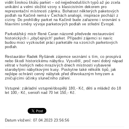
vidět širokou škálu parket – od nejjednodušších typů až po zcela
unikátní a velmi složité vzory s klasicistním dekorem pro
reprezentační místnosti zámku. Bohatost některých paketových
podlah na Kačině nemá v Čechách analogii, inspirace pochází z
ciziny. Do prohlídky parket na Kačině bude zařazeno i srovnání s
hlavními směry vývoje parketových podlah ve střední Evropě.
Parketářský mistr René Caran názorně předvede restaurování
historických i „obyčejných“ parket. Případní zájemci si navíc
budou moci vyzkoušet práci parketáře na vzorcích parketových
podlah.
Restaurátor Radek Ryšánek zájemce seznámí s tím, co prospívá
nebo škodí historickému nábytku. Vysvětlí, proč není dobrý nápad
větrat v horkých nebo mrazivých dnech místnosti vybavené
starobylými nábytkovými kusy. Poskytne také několik tipů, jak
nejlépe ochránit cenný nábytek před dřevokazným hmyzem a
zničujícími účinky slunečního záření.
Vstupné: základní vstupné/dospělý 180,- Kč, děti a mládež do 18
let 100,- Kč, senioři nad 70 let 150,- Kč.
Datum vložení: 07.04.2023 23:56:56