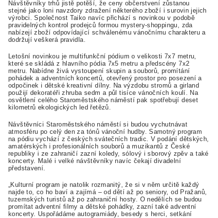
Návštěvníky trhů jistě potěší, že ceny občerstvení zůstanou
stejné jako loni navzdory zdražení některého zboží i surovin jejich
výrobci. Společnost Taiko navíc přichází s novinkou v podobě
pravidelných kontrol prodejců formou mystery-shoppingu, zda
nabízejí zboží odpovídající schválenému vánočnímu charakteru a
dodržují veškerá pravidla.
Letošní novinkou je multifunkční pódium o velikosti 7x7 metru,
které se skládá z hlavního pódia 7x5 metru a předscény 7x2
metru. Nabídne živá vystoupení skupin a souborů, promítání
pohádek a adventních koncertů, otevřený prostor pro posezení a
odpočinek i dětské kreativní dílny.
Na výzdobu stromů a girland
použijí dekoratéři zhruba sedm a půl tisíce vánočních koulí. Na
osvětlení celého Staroměstského náměstí pak spotřebují deset
kilometrů ekologických led řetězů.
Návštěvníci Staroměstského náměstí si budou vychutnávat
atmosféru po celý den za tónů vánoční hudby. Samotný program
na pódiu vychází z českých svátečních tradic. V podání dětských,
amatérských i profesionálních souborů a muzikantů z České
republiky i ze zahraničí zazní koledy, sólový i sborový zpěv a také
koncerty. Malé i velké návštěvníky navíc čekají divadelní
představení.
„Kulturní program je natolik rozmanitý, že si v něm určitě každý
najde to, co ho baví a zajímá – od dětí až po seniory, od Pražanů,
tuzemských turistů až po zahraniční hosty. O nedělích se budou
promítat adventní filmy a dětské pohádky, zazní také adventní
koncerty. Uspořádáme autogramiády, besedy s herci, setkání