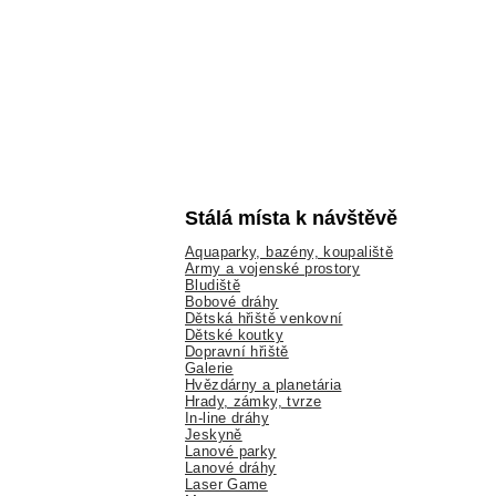
Stálá místa k návštěvě
Aquaparky, bazény, koupaliště
Army a vojenské prostory
Bludiště
Bobové dráhy
Dětská hřiště venkovní
Dětské koutky
Dopravní hřiště
Galerie
Hvězdárny a planetária
Hrady, zámky, tvrze
In-line dráhy
Jeskyně
Lanové parky
Lanové dráhy
Laser Game