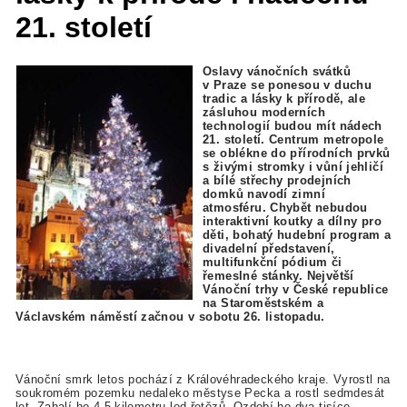
21. století
Oslavy vánočních svátků
v Praze se ponesou v duchu
tradic a lásky k přírodě, ale
zásluhou moderních
technologií budou mít nádech
21. století. Centrum metropole
se oblékne do přírodních prvků
s živými stromky i vůní jehličí
a bílé střechy prodejních
domků navodí zimní
atmosféru. Chybět nebudou
interaktivní koutky a dílny pro
děti, bohatý hudební program a
divadelní představení,
multifunkční pódium či
řemeslné stánky. Největší
Vánoční trhy v České republice
na Staroměstském a
Václavském náměstí začnou v sobotu 26. listopadu.
Vánoční smrk letos pochází z Královéhradeckého kraje. Vyrostl na
soukromém pozemku nedaleko městyse Pecka a rostl sedmdesát
let. Zahalí ho 4,5 kilometru led řetězů. Ozdobí ho dva tisíce