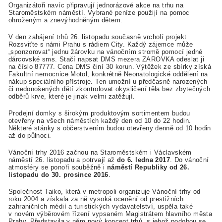
Organizátoři navíc připravují jednorázové akce na trhu na
Staroměstském náměstí. Vybrané peníze použijí na pomoc
ohroženým a znevýhodněným dětem.
V den zahájení trhů 26. listopadu současně vrcholí projekt
Rozsviťte s námi Prahu s rádiem City. Každý zájemce může
„sponzorovat“ jednu žárovku na vánočním stromě pomocí jedné
dárcovské sms. Stačí napsat DMS mezera ZAROVKA odeslat ji
na číslo 87777. Cena DMS činí 30 korun. Výtěžek ze sbírky získá
Fakultní nemocnice Motol, konkrétně Neonatologické oddělení na
nákup speciálního přístroje. Ten umožní u předčasně narozených
či nedonošených dětí zkontrolovat okysličení těla bez zbytečných
odběrů krve, které je jinak velmi zatěžují.
Prodejní domky s širokým produktovým sortimentem budou
otevřeny na všech náměstích každý den od 10 do 22 hodin.
Některé stánky s občerstvením budou otevřeny denně od 10 hodin
až do půlnoci.
Vánoční trhy 2016 začnou na Staroměstském i Václavském
náměstí 26. listopadu a potrvají až
do 6. ledna 2017
. Do vánoční
atmosféry se ponoří souběžně i
náměstí Republiky od 26.
listopadu do 30. prosince 2016
.
Společnost Taiko, která v metropoli organizuje Vánoční trhy od
roku 2004 a získala za ně vysoká ocenění od prestižních
zahraničních médií a turistických vydavatelství, uspěla také
v novém výběrovém řízení vypsaném Magistrátem hlavního města
Prahy. Představila v něm nový koncept trhů, s jehož podobou se