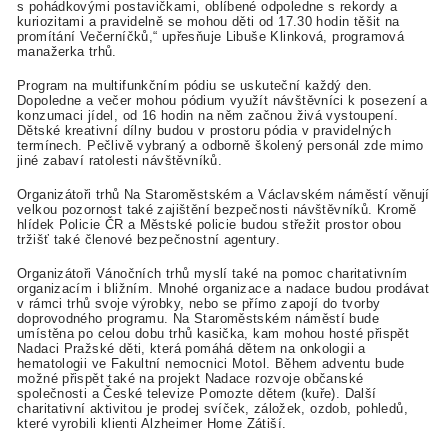
s pohádkovými postavičkami, oblíbené odpoledne s rekordy a
kuriozitami a pravidelně se mohou děti od 17.30 hodin těšit na
promítání Večerníčků,“ upřesňuje Libuše Klinková, programová
manažerka trhů.
Program na multifunkčním pódiu se uskuteční každý den.
Dopoledne a večer mohou pódium využít návštěvníci k posezení a
konzumaci jídel, od 16 hodin na něm začnou živá vystoupení.
Dětské kreativní dílny budou v prostoru pódia v pravidelných
termínech. Pečlivě vybraný a odborně školený personál zde mimo
jiné zabaví ratolesti návštěvníků.
Organizátoři trhů Na Staroměstském a Václavském náměstí věnují
velkou pozornost také zajištění bezpečnosti návštěvníků. Kromě
hlídek Policie ČR a Městské policie budou střežit prostor obou
tržišť také členové bezpečnostní agentury.
Organizátoři Vánočních trhů myslí také na pomoc charitativním
organizacím i bližním. Mnohé organizace a nadace budou prodávat
v rámci trhů svoje výrobky, nebo se přímo zapojí do tvorby
doprovodného programu. Na Staroměstském náměstí bude
umístěna po celou dobu trhů kasička, kam mohou hosté přispět
Nadaci Pražské děti, která pomáhá dětem na onkologii a
hematologii ve Fakultní nemocnici Motol. Během adventu bude
možné přispět také na projekt Nadace rozvoje občanské
společnosti a České televize Pomozte dětem (kuře). Další
charitativní aktivitou je prodej svíček, záložek, ozdob, pohledů,
které vyrobili klienti Alzheimer Home Zátiší.