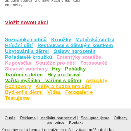
aktuální soutěži a o novinkách v rubrikách
ententýky.
Vložit novou akci
Seznamka rodičů
Kroužky
Mateřská centra
Hlídání dětí
Restaurace s dětským koutkem
Ubytování s dětmi
Oslavy narozenin
Pořadatelé kroužků
Ententýky soutěže
Kupovačka
Soutěže pro děti
Fotosoutěž
Slevové vouchery
Hry
Pohádky
Tvoření s dětmi
Hry pro hravé
Vařila myšička - vaříme s dětmi
Aktuality
Rozhovory
Knihy a hudba pro děti
Bydlení s dětmi
Videa
Fotogalerie
Testujeme
O nás
Reklama
Mediální partnerství
Spolupracujeme
Odkazy
pro rodiče
Kontakt
Za správnost informací nemůžeme ručit, v čase může dojít ke