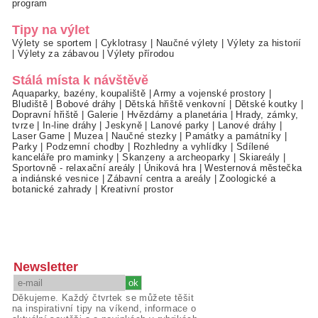
program
Tipy na výlet
Výlety se sportem
|
Cyklotrasy
|
Naučné výlety
|
Výlety za historií
|
Výlety za zábavou
|
Výlety přírodou
Stálá místa k návštěvě
Aquaparky, bazény, koupaliště
|
Army a vojenské prostory
|
Bludiště
|
Bobové dráhy
|
Dětská hřiště venkovní
|
Dětské koutky
|
Dopravní hřiště
|
Galerie
|
Hvězdárny a planetária
|
Hrady, zámky,
tvrze
|
In-line dráhy
|
Jeskyně
|
Lanové parky
|
Lanové dráhy
|
Laser Game
|
Muzea
|
Naučné stezky
|
Památky a památníky
|
Parky
|
Podzemní chodby
|
Rozhledny a vyhlídky
|
Sdílené
kanceláře pro maminky
|
Skanzeny a archeoparky
|
Skiareály
|
Sportovně - relaxační areály
|
Úniková hra
|
Westernová městečka
a indiánské vesnice
|
Zábavní centra a areály
|
Zoologické a
botanické zahrady
|
Kreativní prostor
Newsletter
Děkujeme. Každý čtvrtek se můžete těšit
na inspirativní tipy na víkend, informace o