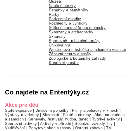
Muzea
Naučné stezky
Památky a památníky
Parky
Podzemní chodby
Rozhledny a vyhlídky
Sdílené kanceláře pro maminky
Skanzeny a archeoparky
Skiareály
Sportovně - relaxační areály
Úniková hra
Westernová městečka a indiánské vesnice
Zábavní centra a areály
Zoologické a botanické zahrady
Kreativní prostor
Co najdete na Ententýky.cz
Akce pro děti
Stálé expozice
|
Divadelní pohádky
|
Filmy a pohádky v kinech
|
Výstavy a veletrhy
|
Slavnosti
|
Poutě a cirkusy
|
Akce na hradech
a zámcích
|
Karnevaly, festivaly, hudba, tanec
|
Tvořivé aktivity
|
Sportovní aktivity
|
Aktivity v přírodě
|
Soutěže, závody, hry
|
Vzdělávání
|
Pobytové akce a tábory
|
Ostatní zábava
|
TV