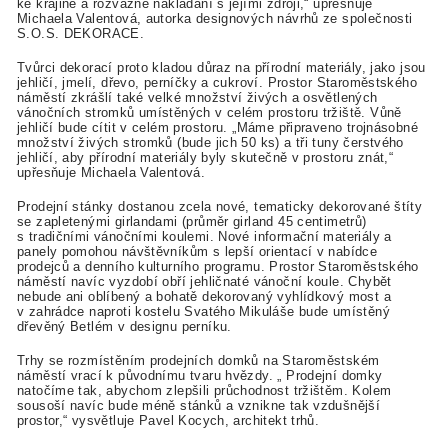
ke krajině a rozvážné nakládání s jejími zdroji,“ upřesňuje
Michaela Valentová, autorka designových návrhů ze společnosti
S.O.S. DEKORACE.
Tvůrci dekorací proto kladou důraz na přírodní materiály, jako jsou
jehličí, jmelí, dřevo, perníčky a cukroví. Prostor Staroměstského
náměstí zkrášlí také velké množství živých a osvětlených
vánočních stromků umístěných v celém prostoru tržiště. Vůně
jehličí bude cítit v celém prostoru. „Máme připraveno trojnásobné
množství živých stromků (bude jich 50 ks) a tři tuny čerstvého
jehličí, aby přírodní materiály byly skutečně v prostoru znát,“
upřesňuje Michaela Valentová.
Prodejní stánky dostanou zcela nové, tematicky dekorované štíty
se zapletenými girlandami (průměr girland 45 centimetrů)
s tradičními vánočními koulemi. Nové informační materiály a
panely pomohou návštěvníkům s lepší orientací v nabídce
prodejců a denního kulturního programu. Prostor Staroměstského
náměstí navíc vyzdobí obří jehličnaté vánoční koule. Chybět
nebude ani oblíbený a bohatě dekorovaný vyhlídkový most a
v zahrádce naproti kostelu Svatého Mikuláše bude umístěný
dřevěný Betlém v designu perníku.
Trhy se rozmístěním prodejních domků na Staroměstském
náměstí vrací k původnímu tvaru hvězdy. „ Prodejní domky
natočíme tak, abychom zlepšili průchodnost tržištěm. Kolem
sousoší navíc bude méně stánků a vznikne tak vzdušnější
prostor,“ vysvětluje Pavel Kocych, architekt trhů.