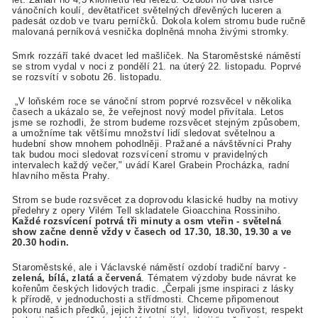
vánočních koulí, devětatřicet světelných dřevěných luceren a
padesát ozdob ve tvaru perníčků. Dokola kolem stromu bude ručně
malovaná perníková vesnička doplněná mnoha živými stromky.
Smrk rozzáří také dvacet led mašliček. Na Staroměstské náměstí
se strom vydal v noci z pondělí 21. na úterý 22. listopadu. Poprvé
se rozsvítí v sobotu 26. listopadu.
„V loňském roce se vánoční strom poprvé rozsvěcel v několika
časech a ukázalo se, že veřejnost nový model přivítala. Letos
jsme se rozhodli, že strom budeme rozsvěcet stejným způsobem,
a umožníme tak většímu množství lidí sledovat světelnou a
hudební show mnohem pohodlněji. Pražané a návštěvníci Prahy
tak budou moci sledovat rozsvícení stromu v pravidelných
intervalech každý večer," uvádí Karel Grabein Procházka, radní
hlavního města Prahy.
Strom se bude rozsvěcet za doprovodu klasické hudby na motivy
předehry z opery Vilém Tell skladatele Gioacchina Rossiniho.
Každé rozsvícení potrvá tři minuty a osm vteřin - světelná
show začne denně vždy v časech od 17.30, 18.30, 19.30 a ve
20.30 hodin.
Staroměstské, ale i Václavské náměstí ozdobí tradiční barvy -
zelená, bílá, zlatá a červená
. Tématem výzdoby bude návrat ke
kořenům českých lidových tradic. „Čerpali jsme inspiraci z lásky
k přírodě, v jednoduchosti a střídmosti. Chceme připomenout
pokoru našich předků, jejich životní styl, lidovou tvořivost, respekt