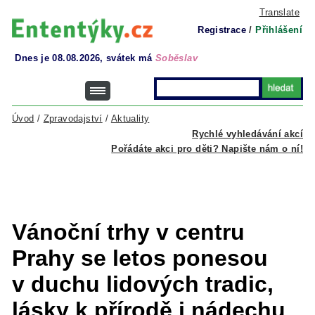
Translate
Registrace
/
Přihlášení
Dnes je 08.08.2026, svátek má
Soběslav
Úvod
/
Zpravodajství
/
Aktuality
Rychlé vyhledávání akcí
Pořádáte akci pro děti? Napište nám o ní!
Vánoční trhy v centru
Prahy se letos ponesou
v duchu lidových tradic,
lásky k přírodě i nádechu