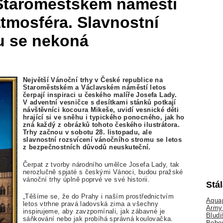
 Staroměstském náměstí
atmosféra. Slavnostní
u se nekoná
Největší Vánoční trhy v České republice na
Staroměstském a Václavském náměstí letos
čerpají inspiraci u českého malíře Josefa Lady.
V adventní vesničce s desítkami stánků potkají
návštěvníci kocoura Mikeše, uvidí vesnické děti
hrající si ve sněhu i typického ponocného, jak ho
zná každý z obrázků tohoto českého ilustrátora.
Trhy začnou v sobotu 28. listopadu, ale
slavnostní rozsvícení vánočního stromu se letos
z bezpečnostních důvodů neuskuteční.
Čerpat z tvorby národního umělce Josefa Lady, tak
nerozlučně spjaté s českými Vánoci, budou pražské
vánoční trhy úplně poprvé ve své historii.
Stá
„Těšíme se, že do Prahy i naším prostřednictvím
Aquap
letos vtrhne pravá ladovská zima a všechny
Army 
inspirujeme, aby zavzpomínali, jak zábavné je
Bludi
sáňkování nebo jak probíhá správná koulovačka.
Bobo