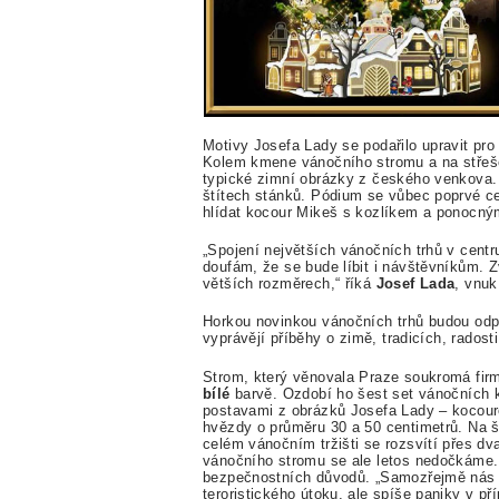
Motivy Josefa Lady se podařilo upravit pr
Kolem kmene vánočního stromu a na střeše
typické zimní obrázky z českého venkova.
štítech stánků.
Pódium se vůbec poprvé cel
hlídat kocour Mikeš s kozlíkem a ponocn
„Spojení největších vánočních trhů v centr
doufám, že se bude líbit i návštěvníkům.
větších rozměrech,“ říká
Josef Lada
, vnu
Horkou novinkou vánočních trhů
budou odp
vyprávějí příběhy o zimě, tradicích, rados
Strom, který věnovala Praze soukromá fir
bílé
barvě. Ozdobí ho šest set vánočních k
postavami z obrázků Josefa Lady – kocour
hvězdy o průměru 30 a 50 centimetrů. Na 
celém vánočním tržišti se rozsvítí přes dv
vánočního stromu se ale letos nedočkáme. 
bezpečnostních důvodů. „Samozřejmě nás t
teroristického útoku, ale spíše paniky v př