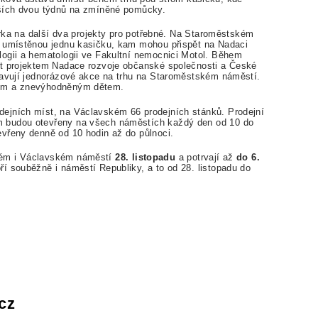
lších dvou týdnů na zmíněné pomůcky.
bírka na další dva projekty pro potřebné. Na Staroměstském
ů umístěnou jednu kasičku, kam mohou přispět na Nadaci
ogii a hematologii ve Fakultní nemocnici Motol. Během
kt projektem Nadace rozvoje občanské společnosti a České
ravují jednorázové akce na trhu na Staroměstském náměstí.
ným a znevýhodněným dětem.
dejních míst, na Václavském 66 prodejních stánků.
Prodejní
 budou otevřeny na všech náměstích každý den od 10 do
evřeny denně od 10 hodin až do půlnoci.
kém i Václavském náměstí
28. listopadu
a potrvají až
do 6.
í souběžně i náměstí Republiky, a to od 28. listopadu do
cz