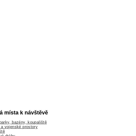
lá místa k návštěvě
arky, bazény, koupaliště
a vojenské prostory
ště
vé dráhy