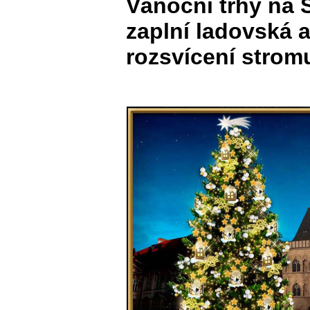
Vánoční trhy na
zaplní ladovská 
rozsvícení strom