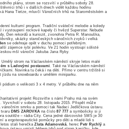
dního plánu, strom se rozsvítí v průběhu soboty 28.
těvníci trhů i v dalších dnech vidět každou hodinu
říká Hana Tietze, mluvčí Vánočních trhů na Staroměstském a
denní kulturní program. Tradiční sváteční melodie a koledy
l i vystoupení rockové kapely či hvězd Superstar. Nebude
dy, Den rekordů a kuriozit, zvonohra Petra R. Manouška,
těvníky, ukázky staročeských vánočních zvyků i velká
den
se odehraje opět v duchu pomoci potřebným.
další zájemce rybí polévku. Ve 21 hodin vystoupí sólisté
 Českou mší vánoční Jakuba Jana Ryby.
.
Umělý strom na Václavském náměstí skryje letos malé
lém s Ladovými postavami
. Také na Václavském náměstí
čkami. Novinka tu čeká i na děti. Přímo v centru tržiště si
t jízdu na snowboardu v umělém miniparku.
 pódium o velikosti 3 x 4 metry. V průběhu dne na něm
.
Charitativní projekt Rozsviťte s námi Prahu má na svém
. Vyvrcholí v sobotu 28. listopadu 2015. Přispět může
a vánočním smrku a pomoci tak Nadaci Jedličkova ústavu.
 tvaru
DMS ZAROVKA
na číslo
87 777
a symbolicky si ji
ora soutěže – rádia City. Cena jedné dárcovské SMS je 30
í a ergoterapeutické pomůcky pro děti a mladé lidi s
letos stali herečka
Zlata Adamovská
, herec
Petr Rychlý
a
čkova ústavu umístí během trhů pod strom kasičku, kde