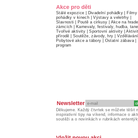
Akce pro děti
Stálé expozice
|
Divadelní pohádky
|
Filmy
pohádky v kinech
|
Výstavy a veletrhy
|
Slavnosti
|
Poutě a cirkusy
|
Akce na hrade
zámcích
|
Karnevaly, festivaly, hudba, tan
Tvořivé aktivity
|
Sportovní aktivity
|
Aktivi
přírodě
|
Soutěže, závody, hry
|
Vzděláván
Pobytové akce a tábory
|
Ostatní zábava
|
program
Newsletter
Děkujeme. Každý čtvrtek se můžete těšit 
inspirativní tipy na víkend, informace o akt
soutěži a o novinkách v rubrikách ententýk
Vložit novou akci