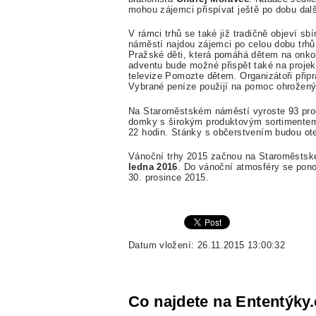
mohou zájemci přispívat ještě po dobu da
V rámci trhů se také již tradičně objeví s
náměstí najdou zájemci po celou dobu trh
Pražské děti, která pomáhá dětem na onkol
adventu bude možné přispět také na proje
televize Pomozte dětem. Organizátoři přip
Vybrané peníze použijí na pomoc ohrože
Na Staroměstském náměstí vyroste 93 pro
domky s širokým produktovým sortimentem
22 hodin. Stánky s občerstvením budou ot
Vánoční trhy 2015 začnou na Staroměsts
ledna 2016
. Do vánoční atmosféry se ponoř
30. prosince 2015.
Datum vložení: 26.11.2015 13:00:32
Co najdete na Ententýky.