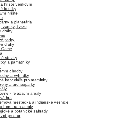
á hřiště venkovní
ké koutky
vní hřiště
ie
árny a planetária
, zámky, tvrze
ne dráhy
yně
vé parky
vé dráhy
r Game
a
né stezky
tky a památníky
y
emní chodby
edny a vyhlídky
né kanceláře pro maminky
zeny a archeoparky
eály
ovně - relaxační areály
vá hra
rnová městečka a indiánské vesnice
ní centra a areály
gické a botanické zahrady
ivní prostor