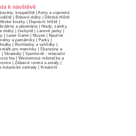
sta k návštěvě
bazény, koupaliště
|
Army a vojenské
ludiště
|
Bobové dráhy
|
Dětská hřiště
Dětské koutky
|
Dopravní hřiště
|
ězdárny a planetária
|
Hrady, zámky,
ne dráhy
|
Jeskyně
|
Lanové parky
|
hy
|
Laser Game
|
Muzea
|
Naučné
mátky a památníky
|
Parky
|
hodby
|
Rozhledny a vyhlídky
|
celáře pro maminky
|
Skanzeny a
y
|
Skiareály
|
Sportovně - relaxační
ková hra
|
Westernová městečka a
esnice
|
Zábavní centra a areály
|
a botanické zahrady
|
Kreativní