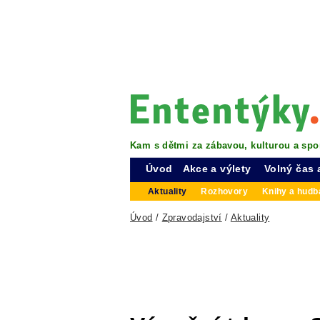
Kam s dětmi za zábavou, kulturou a spo
Úvod
Akce a výlety
Volný čas 
Aktuality
Rozhovory
Knihy a hudba
Úvod
/
Zpravodajství
/
Aktuality