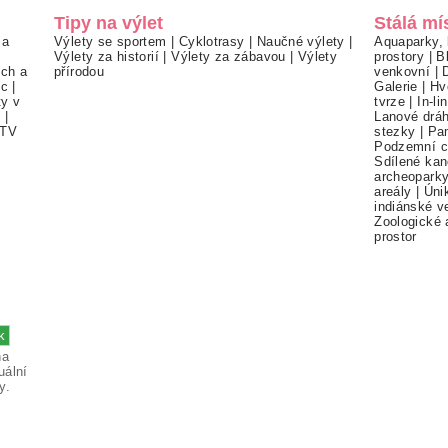
Tipy na výlet
Stálá mí
 a
Výlety se sportem
|
Cyklotrasy
|
Naučné výlety
|
Aquaparky, 
Výlety za historií
|
Výlety za zábavou
|
Výlety
prostory
|
B
ch a
přírodou
venkovní
|
ec
|
Galerie
|
Hv
ty v
tvrze
|
In-li
í
|
Lanové drá
TV
stezky
|
Pa
Podzemní c
Sdílené kan
archeopark
areály
|
Úni
indiánské v
Zoologické 
prostor
na
uální
y.