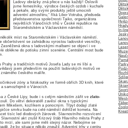
Ladovy obrázky zná přece u nás každý! Oslovili
Dětsk
jsme řemeslníky, výrobce českých ozdob i kuchaře
Děts
a pekaře, aby svými produkty ještě umocnili
Dopra
adventní atmosféru,“ říká Libor Votruba, předseda
Galer
představenstva společnosti Taiko, organizátora
Hvězd
největších Vánočních trhů v České republice na
Hrady
Staroměstském a Václavském náměstí.
In-li
Jesk
o několik míst na Staroměstském i Václavském náměstí.
Lano
 občertstvení se zahrádkou vyrostou ladovské vesničky,
Lano
 Zasněžená okna s ladovskými malbami se objeví i ve
Lase
é oblékne do potisku zimní scenérie. Centrální most bude
Muze
ým.
Nauč
Pamá
Park
u Prahy a tradičních motivů Josefa Lady se mi líbí a
Podz
 Zvědavý jsem především na použití ladovských motivů ve
Rozhl
k známého českého malíře.
Sdíle
Skan
očinkové zóny a fotokoutky ve formě obřích 3D knih, které
Skiar
ti a samozřejmě o Vánocích.
Sport
Úniko
ma z České Lípy, bude i s celým náměstím zářit ve
zlato-
Weste
oulí. Do větví dekoratéři zavěsí okna s typickými
Zábav
em Mikešem, kozlíkem a ponocným. Třpyt dodají zlaté
Zoolo
špičce smrku bude na celé náměstí dohlížet kometa. Na
Kreat
acet tisíc led diodových žárovek. Slavnostního rozsvícení
Slavnostní akt zrušil Krizový štáb Hlavního města Prahy z
o mrzí, ale sami jsme měli stejný názor. Nebojíme se
ípadě, že by situace někdo zneužil. Adventní trhy v centru