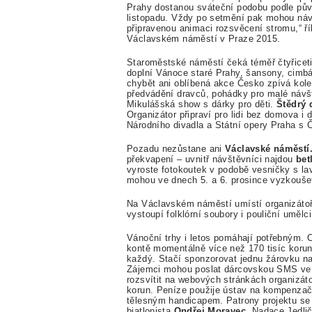
Prahy dostanou sváteční podobu podle půvo
listopadu. Vždy po setmění pak mohou návš
připravenou animaci rozsvěcení stromu,“ 
Václavském náměstí v Praze 2015.
Staroměstské náměstí čeká téměř čtyřiceti
doplní Vánoce staré Prahy, šansony, cimbá
chybět ani oblíbená akce Česko zpívá kole
předvádění dravců, pohádky pro malé návš
Mikulášská show s dárky pro děti.
Štědrý 
Organizátor připraví pro lidi bez domova i 
Národního divadla a Státní opery Praha s
Pozadu nezůstane ani
Václavské náměstí
překvapení – uvnitř návštěvníci najdou
bet
vyroste fotokoutek v podobě vesničky s lavi
mohou ve dnech 5. a 6. prosince vyzkouše
Na Václavském náměstí umístí organizátoři
vystoupí folklórní soubory i pouliční umělci
Vánoční trhy i letos pomáhají potřebným. 
kontě momentálně více než 170 tisíc korun
každý. Stačí sponzorovat jednu žárovku n
Zájemci mohou poslat dárcovskou SMS ve
rozsvítit na webových stránkách organizát
korun. Peníze použije ústav na kompenzačn
tělesným handicapem. Patrony projektu se 
biatlonista
Ondřej Moravec
. Nadace Jedli