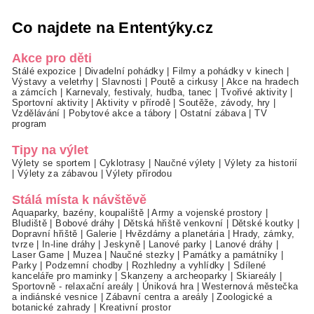
Co najdete na Ententýky.cz
Akce pro děti
Stálé expozice
|
Divadelní pohádky
|
Filmy a pohádky v kinech
|
Výstavy a veletrhy
|
Slavnosti
|
Poutě a cirkusy
|
Akce na hradech
a zámcích
|
Karnevaly, festivaly, hudba, tanec
|
Tvořivé aktivity
|
Sportovní aktivity
|
Aktivity v přírodě
|
Soutěže, závody, hry
|
Vzdělávání
|
Pobytové akce a tábory
|
Ostatní zábava
|
TV
program
Tipy na výlet
Výlety se sportem
|
Cyklotrasy
|
Naučné výlety
|
Výlety za historií
|
Výlety za zábavou
|
Výlety přírodou
Stálá místa k návštěvě
Aquaparky, bazény, koupaliště
|
Army a vojenské prostory
|
Bludiště
|
Bobové dráhy
|
Dětská hřiště venkovní
|
Dětské koutky
|
Dopravní hřiště
|
Galerie
|
Hvězdárny a planetária
|
Hrady, zámky,
tvrze
|
In-line dráhy
|
Jeskyně
|
Lanové parky
|
Lanové dráhy
|
Laser Game
|
Muzea
|
Naučné stezky
|
Památky a památníky
|
Parky
|
Podzemní chodby
|
Rozhledny a vyhlídky
|
Sdílené
kanceláře pro maminky
|
Skanzeny a archeoparky
|
Skiareály
|
Sportovně - relaxační areály
|
Úniková hra
|
Westernová městečka
a indiánské vesnice
|
Zábavní centra a areály
|
Zoologické a
botanické zahrady
|
Kreativní prostor