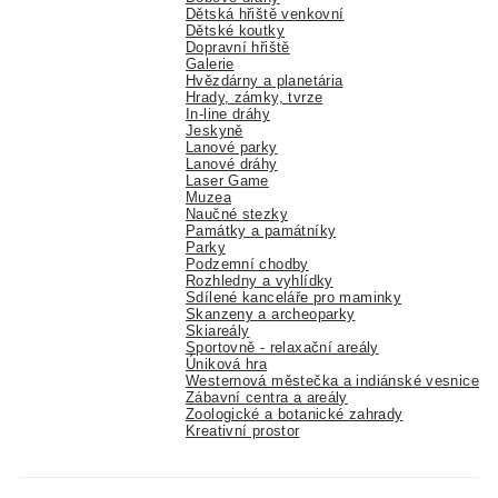
Dětská hřiště venkovní
Dětské koutky
Dopravní hřiště
Galerie
Hvězdárny a planetária
Hrady, zámky, tvrze
In-line dráhy
Jeskyně
Lanové parky
Lanové dráhy
Laser Game
Muzea
Naučné stezky
Památky a památníky
Parky
Podzemní chodby
Rozhledny a vyhlídky
Sdílené kanceláře pro maminky
Skanzeny a archeoparky
Skiareály
Sportovně - relaxační areály
Úniková hra
Westernová městečka a indiánské vesnice
Zábavní centra a areály
Zoologické a botanické zahrady
Kreativní prostor