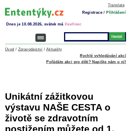
Translate
Registrace
/
Přihlášení
Dnes je 10.08.2026, svátek má
Vavřinec
Úvod
/
Zpravodajství
/
Aktuality
Rychlé vyhledávání akcí
Pořádáte akci pro děti? Napište nám o ní!
Unikátní zážitkovou
výstavu NAŠE CESTA o
životě se zdravotním
postižením můžete od 1.