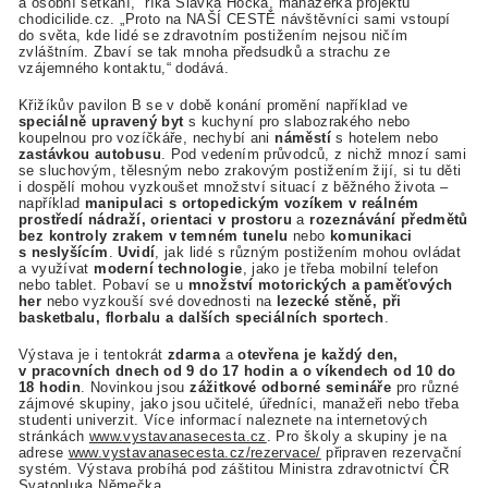
a osobní setkání,“ říká Slávka Hocká, manažerka projektu
chodicilide.cz. „Proto na NAŠÍ CESTĚ návštěvníci sami vstoupí
do světa, kde lidé se zdravotním postižením nejsou ničím
zvláštním. Zbaví se tak mnoha předsudků a strachu ze
vzájemného kontaktu,“ dodává.
Křižíkův pavilon B se v době konání promění například ve
speciálně upravený byt
s kuchyní pro slabozrakého nebo
koupelnou pro vozíčkáře, nechybí ani
náměstí
s hotelem nebo
zastávkou autobusu
. Pod vedením průvodců, z nichž mnozí sami
se sluchovým, tělesným nebo zrakovým postižením žijí, si tu děti
i dospělí mohou vyzkoušet množství situací z běžného života –
například
manipulaci s ortopedickým vozíkem v reálném
prostředí nádraží, orientaci v prostoru
a
rozeznávání předmětů
bez kontroly zrakem v temném tunelu
nebo
komunikaci
s neslyšícím
.
Uvidí
, jak lidé s různým postižením mohou ovládat
a využívat
moderní technologie
, jako je třeba mobilní telefon
nebo tablet. Pobaví se u
množství motorických a paměťových
her
nebo vyzkouší své dovednosti na
lezecké stěně, při
basketbalu, florbalu
a dalších speciálních sportech
.
Výstava je i tentokrát
zdarma
a
otevřena je každý den,
v pracovních dnech od 9 do 17 hodin a o víkendech od 10 do
18 hodin
. Novinkou jsou
zážitkové odborné semináře
pro různé
zájmové skupiny, jako jsou učitelé, úředníci, manažeři nebo třeba
studenti univerzit. Více informací naleznete na internetových
stránkách
www.vystavanasecesta.cz
. Pro školy a skupiny je na
adrese
www.vystavanasecesta.cz/rezervace/
připraven rezervační
systém. Výstava probíhá pod záštitou Ministra zdravotnictví ČR
Svatopluka Němečka.