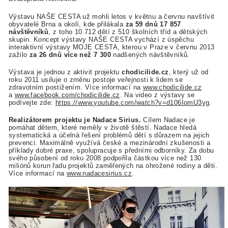
Výstavu NAŠE CESTA už mohli letos v květnu a červnu navštívit
obyvatelé Brna a okolí, kde přilákala
za 59 dnů 17 857
návštěvníků
, z toho 10 712 dětí z 510 školních tříd a dětských
skupin. Koncept výstavy NAŠE CESTA vychází z úspěchu
interaktivní výstavy MOJE CESTA, kterou v Praze v červnu 2013
zažilo
za 26 dnů více než 7 300
nadšených návštěvníků.
Výstava je jednou z aktivit projektu
chodicilide.cz
, který už od
roku 2011 usiluje o změnu postoje veřejnosti k lidem se
zdravotním postižením. Více informací na
www.chodicilide.cz
a
www.facebook.com/chodicilide.cz
. Na video z výstavy se
podívejte zde:
https://www.youtube.com/watch?v=d106IomU3yg
.
Realizátorem projektu je Nadace Sirius.
Cílem Nadace je
pomáhat dětem, které neměly v životě štěstí. Nadace hledá
systematická a účelná řešení problémů dětí s důrazem na jejich
prevenci. Maximálně využívá české a mezinárodní zkušenosti a
příklady dobré praxe, spolupracuje s předními odborníky. Za dobu
svého působení od roku 2008 podpořila částkou více než 130
miliónů korun řadu projektů zaměřených na ohrožené rodiny a děti.
Více informací na
www.nadacesirius.cz
.