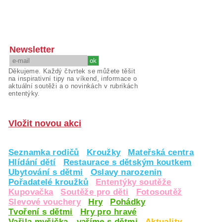
Newsletter
Děkujeme. Každý čtvrtek se můžete těšit
na inspirativní tipy na víkend, informace o
aktuální soutěži a o novinkách v rubrikách
ententýky.
Vložit novou akci
Seznamka rodičů
Kroužky
Mateřská centra
Hlídání dětí
Restaurace s dětským koutkem
Ubytování s dětmi
Oslavy narozenin
Pořadatelé kroužků
Ententýky soutěže
Kupovačka
Soutěže pro děti
Fotosoutěž
Slevové vouchery
Hry
Pohádky
Tvoření s dětmi
Hry pro hravé
Vařila myšička - vaříme s dětmi
Aktuality