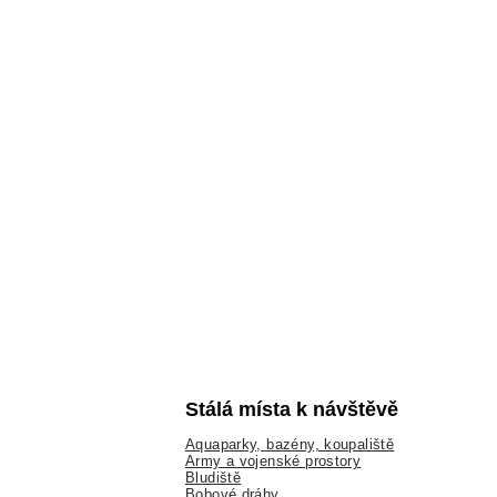
Stálá místa k návštěvě
Aquaparky, bazény, koupaliště
Army a vojenské prostory
Bludiště
Bobové dráhy