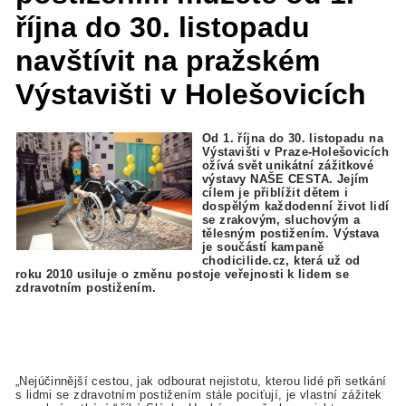
října do 30. listopadu
navštívit na pražském
Výstavišti v Holešovicích
Od 1. října do 30. listopadu na
Výstavišti v Praze-Holešovicích
ožívá svět unikátní zážitkové
výstavy NAŠE CESTA. Jejím
cílem je přiblížit dětem i
dospělým každodenní život lidí
se zrakovým, sluchovým a
tělesným postižením. Výstava
je součástí kampaně
chodicilide.cz, která už od
roku 2010 usiluje o změnu postoje veřejnosti k lidem se
zdravotním postižením.
„Nejúčinnější cestou, jak odbourat nejistotu, kterou lidé při setkání
s lidmi se zdravotním postižením stále pociťují, je vlastní zážitek