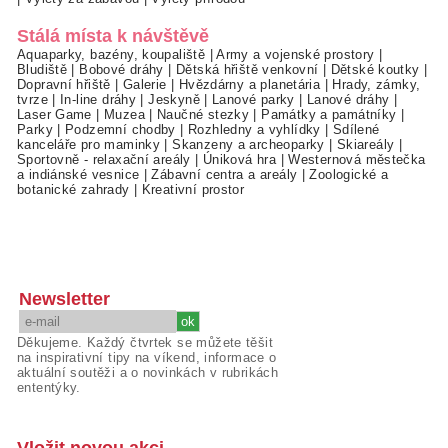
Stálá místa k návštěvě
Aquaparky, bazény, koupaliště
|
Army a vojenské prostory
|
Bludiště
|
Bobové dráhy
|
Dětská hřiště venkovní
|
Dětské koutky
|
Dopravní hřiště
|
Galerie
|
Hvězdárny a planetária
|
Hrady, zámky,
tvrze
|
In-line dráhy
|
Jeskyně
|
Lanové parky
|
Lanové dráhy
|
Laser Game
|
Muzea
|
Naučné stezky
|
Památky a památníky
|
Parky
|
Podzemní chodby
|
Rozhledny a vyhlídky
|
Sdílené
kanceláře pro maminky
|
Skanzeny a archeoparky
|
Skiareály
|
Sportovně - relaxační areály
|
Úniková hra
|
Westernová městečka
a indiánské vesnice
|
Zábavní centra a areály
|
Zoologické a
botanické zahrady
|
Kreativní prostor
Newsletter
Děkujeme. Každý čtvrtek se můžete těšit
na inspirativní tipy na víkend, informace o
aktuální soutěži a o novinkách v rubrikách
ententýky.