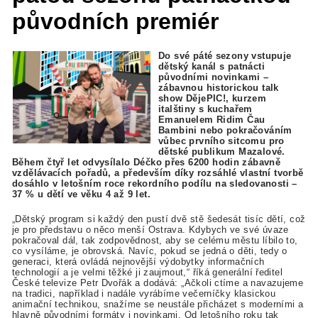
původních premiér
Do své páté sezony vstupuje
dětský kanál s patnácti
původními novinkami –
zábavnou historickou talk
show DějePIC!, kurzem
italštiny s kuchařem
Emanuelem Ridim Čau
Bambini nebo pokračováním
vůbec prvního sitcomu pro
dětské publikum Mazalové.
Během čtyř let odvysílalo Déčko přes 6200 hodin zábavně
vzdělávacích pořadů, a především díky rozsáhlé vlastní tvorbě
dosáhlo v letošním roce rekordního podílu na sledovanosti –
37 % u dětí ve věku 4 až 9 let.
„Dětský program si každý den pustí dvě stě šedesát tisíc dětí, což
je pro představu o něco menší Ostrava. Kdybych ve své úvaze
pokračoval dál, tak zodpovědnost, aby se celému městu líbilo to,
co vysíláme, je obrovská. Navíc, pokud se jedná o děti, tedy o
generaci, která ovládá nejnovější výdobytky informačních
technologií a je velmi těžké ji zaujmout,“ říká generální ředitel
České televize Petr Dvořák a dodává: „Ačkoli ctíme a navazujeme
na tradici, například i nadále vyrábíme večerníčky klasickou
animační technikou, snažíme se neustále přicházet s moderními a
hlavně původními formáty i novinkami. Od letošního roku tak