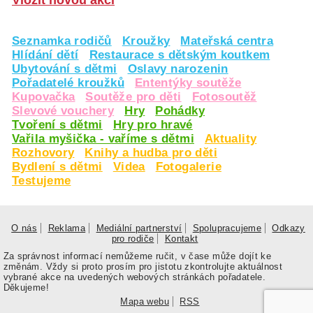
Vložit novou akci
Seznamka rodičů
Kroužky
Mateřská centra
Hlídání dětí
Restaurace s dětským koutkem
Ubytování s dětmi
Oslavy narozenin
Pořadatelé kroužků
Ententýky soutěže
Kupovačka
Soutěže pro děti
Fotosoutěž
Slevové vouchery
Hry
Pohádky
Tvoření s dětmi
Hry pro hravé
Vařila myšička - vaříme s dětmi
Aktuality
Rozhovory
Knihy a hudba pro děti
Bydlení s dětmi
Videa
Fotogalerie
Testujeme
O nás
Reklama
Mediální partnerství
Spolupracujeme
Odkazy
pro rodiče
Kontakt
Za správnost informací nemůžeme ručit, v čase může dojít ke
změnám. Vždy si proto prosím pro jistotu zkontrolujte aktuálnost
vybrané akce na uvedených webových stránkách pořadatele.
Děkujeme!
Mapa webu
RSS