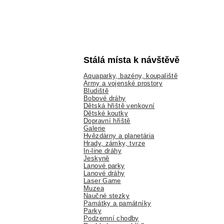
Stálá místa k návštěvě
Aquaparky, bazény, koupaliště
Army a vojenské prostory
Bludiště
Bobové dráhy
Dětská hřiště venkovní
Dětské koutky
Dopravní hřiště
Galerie
Hvězdárny a planetária
Hrady, zámky, tvrze
In-line dráhy
Jeskyně
Lanové parky
Lanové dráhy
Laser Game
Muzea
Naučné stezky
Památky a památníky
Parky
Podzemní chodby