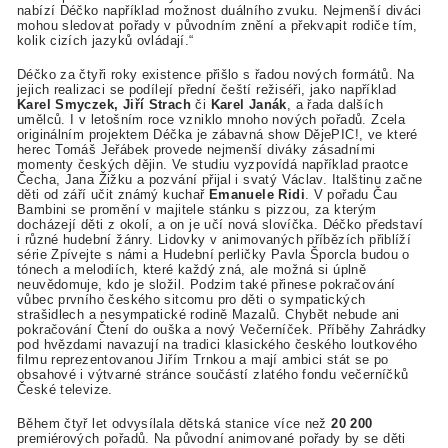
nabízí Déčko například možnost duálního zvuku. Nejmenší diváci
mohou sledovat pořady v původním znění a překvapit rodiče tím,
kolik cizích jazyků ovládají.“
Déčko za čtyři roky existence přišlo s řadou nových formátů. Na
jejich realizaci se podílejí přední čeští režiséři, jako například
Karel Smyczek, Jiří Strach
či
Karel Janák
, a řada dalších
umělců. I v letošním roce vzniklo mnoho nových pořadů. Zcela
originálním projektem Déčka je zábavná show DějePIC!, ve které
herec Tomáš Jeřábek provede nejmenší diváky zásadními
momenty českých dějin. Ve studiu vyzpovídá například praotce
Čecha, Jana Žižku a pozvání přijal i svatý Václav. Italštinu začne
děti od září učit známý kuchař
Emanuele Ridi
. V pořadu Čau
Bambini se promění v majitele stánku s pizzou, za kterým
docházejí děti z okolí, a on je učí nová slovíčka. Déčko představí
i různé hudební žánry. Lidovky v animovaných příbězích přiblíží
série Zpívejte s námi a Hudební perličky Pavla Šporcla budou o
tónech a melodiích, které každý zná, ale možná si úplně
neuvědomuje, kdo je složil. Podzim také přinese pokračování
vůbec prvního českého sitcomu pro děti o sympatických
strašidlech a nesympatické rodině Mazalů. Chybět nebude ani
pokračování Čtení do ouška a nový Večerníček. Příběhy Zahrádky
pod hvězdami navazují na tradici klasického českého loutkového
filmu reprezentovanou Jiřím Trnkou a mají ambici stát se po
obsahové i výtvarné stránce součástí zlatého fondu večerníčků
České televize.
Během čtyř let odvysílala dětská stanice více než
20 200
premiérových pořadů. Na původní animované pořady by se děti