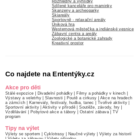
Rozhledny a vyhlídky
Sdílené kanceláře pro maminky
Skanzeny a archeoparky
Skiareály
Sportovně - relaxační areály
Úniková hra
Westernová městečka a indiánské vesnice
Zábavní centra a areály
Zoologické a botanické zahrady
Kreativní prostor
Co najdete na Ententýky.cz
Akce pro děti
Stálé expozice
|
Divadelní pohádky
|
Filmy a pohádky v kinech
|
Výstavy a veletrhy
|
Slavnosti
|
Poutě a cirkusy
|
Akce na hradech
a zámcích
|
Karnevaly, festivaly, hudba, tanec
|
Tvořivé aktivity
|
Sportovní aktivity
|
Aktivity v přírodě
|
Soutěže, závody, hry
|
Vzdělávání
|
Pobytové akce a tábory
|
Ostatní zábava
|
TV
program
Tipy na výlet
Výlety se sportem
|
Cyklotrasy
|
Naučné výlety
|
Výlety za historií
|
Výlety za zábavou
|
Výlety přírodou