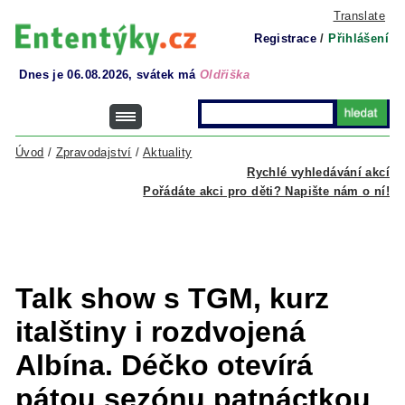
Translate
Registrace
/
Přihlášení
Dnes je 06.08.2026, svátek má
Oldřiška
Úvod
/
Zpravodajství
/
Aktuality
Rychlé vyhledávání akcí
Pořádáte akci pro děti? Napište nám o ní!
Talk show s TGM, kurz
italštiny i rozdvojená
Albína. Déčko otevírá
pátou sezónu patnáctkou